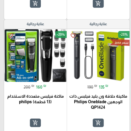
add_shopping_cart
add_shopping_cart
عناية رجالية
عناية رجالية
-20%
-28%
favorite_border
favorite_border
سعر مميز
₪
₪
₪
₪
200
160
190
135
ماكينة حلاقة ون بليد فيلبس ذات
ماكنة فيلبس متعددة الاستخدام
الوجهين Philips Oneblade
(13 قطعة) philips
QP1424
add_shopping_cart
add_shopping_cart