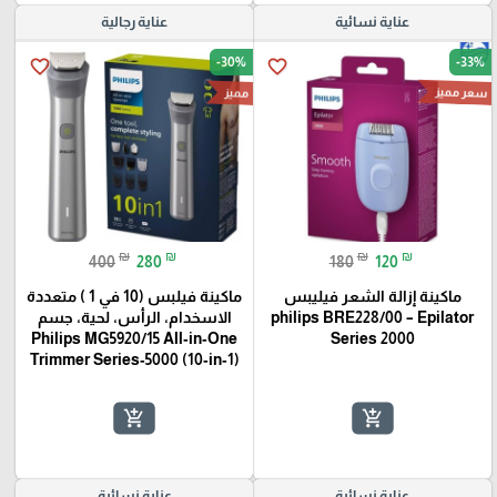
عناية نسائية
عناية رجالية
-30%
-33%
favorite_border
favorite_border
سعر مميز
مميز
₪
₪
₪
₪
400
280
180
120
ماكينة إزالة الشعر فيليبس
ماكينة فيلبس (10 في 1 ) متعددة
philips BRE228/00 – Epilator
الاسخدام، الرأس، لحية، جسم
Philips MG5920/15 All‑in‑One
Series 2000
Trimmer Series‑5000 (10‑in‑1)
add_shopping_cart
add_shopping_cart
عناية نسائية
عناية نسائية