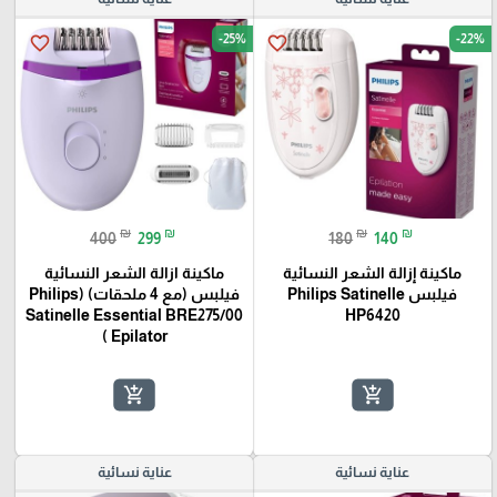
-25%
-22%
favorite_border
favorite_border
₪
₪
₪
₪
400
299
180
140
ماكينة إزالة الشعر النسائية
ماكينة ازالة الشعر النسائية
فيلبس Philips Satinelle
فيلبس (مع 4 ملحقات) (Philips
Satinelle Essential BRE275/00
HP6420
( Epilator
add_shopping_cart
add_shopping_cart
عناية نسائية
عناية نسائية