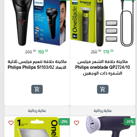
₪
₪
₪
₪
200
150
250
170
ماكينة حلاقة الشعر فيلبس
ماكينة حلاقة تنعيم فيلبس ثلاثية
Philips oneblade QP2724/10
الابعاد Philips Philips S1103/02
الشفره ذات الوجهين
add_shopping_cart
add_shopping_cart
عناية رجالية
عناية رجالية
-25%
-20%
favorite_border
favorite_border