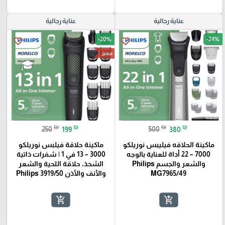
عناية رجالية
عناية رجالية
-20%
-24%
favorite_border
favorite_border
مميز
₪
₪
₪
₪
250
199
500
380
ماكينة الحلاقه فيليبس نوريلكو
ماكينة حلاقة فيلبس نوريلكو
7000 – 22 أداة للعناية بالوجه
3000 – 13 في 1 | شفرات ذاتية
والشعر والجسم Philips
الشحذ، حلاقة اللحية والشعر
MG7965/49
والأنف والأذن Philips 3919/50
🎓
add_shopping_cart
add_shopping_cart