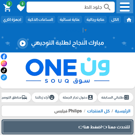
0
0
search
shopping_cart
favorite
home
الكل
عناية رجالية
عناية نسائية
الساعات الذكية
اجهزة اتاري
Select Language
▼
مبارك النجاح لطلبة التوجيهي
play_circle
commute
emoji_emotions
account_box
ballot
طلباتي السابقة
دخول تجار الجملة
آراء زبائننا
مناطق التوصيل
الرئيسية
كل المنتجات
Philips فيلبس
للتحدث معنا 👈اضغط هنا👉