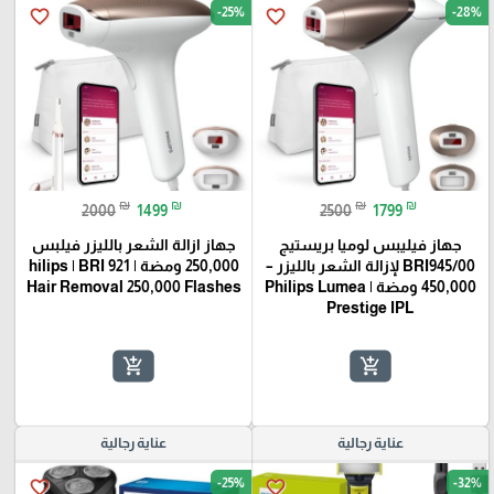
-25%
-28%
favorite_border
favorite_border
₪
₪
₪
₪
2000
1499
2500
1799
جهاز فيليبس لوميا بريستيج
جهاز ازالة الشعر بالليزر فيلبس
BRI945/00 لإزالة الشعر بالليزر –
250,000 ومضة hilips | BRI 921 |
450,000 ومضة | Philips Lumea
Hair Removal 250,000 Flashes
Prestige IPL
add_shopping_cart
add_shopping_cart
عناية رجالية
عناية رجالية
-25%
-32%
favorite_border
favorite_border