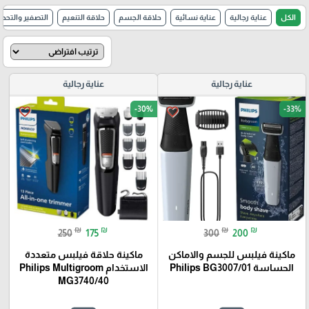
الكل
عناية رجالية
عناية نسائية
حلاقة الجسم
حلاقة التنعيم
التصفير والتحدي
عناية رجالية
عناية رجالية
-30%
-33%
favorite_border
favorite_border
₪
₪
₪
₪
250
175
300
200
ماكينة فيلبس للجسم والاماكن
ماكينة حلاقة فيلبس متعددة
الحساسة Philips BG3007/01
الاستخدام Philips Multigroom
MG3740/40