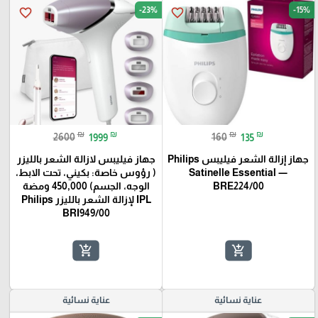
-23%
-15%
favorite_border
favorite_border
₪
₪
₪
₪
2600
1999
160
135
جهاز إزالة الشعر فيليبس Philips
جهاز فيليبس لازالة الشعر بالليزر
Satinelle Essential —
( رؤوس خاصة: بكيني، تحت الابط،
BRE224/00
الوجه، الجسم) 450,000 ومضة
IPL لإزالة الشعر بالليزر Philips
BRI949/00
add_shopping_cart
add_shopping_cart
عناية نسائية
عناية نسائية