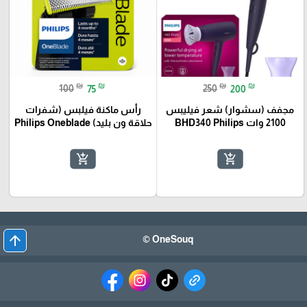
₪
₪
₪
₪
100
75
250
200
مجفف (سشوار) شعر فيليبس
رأس ماكنة فيلبس (شفرات
2100 وات BHD340 Philips
حلاقة ون بليد) Philips Oneblade
add_shopping_cart
add_shopping_cart
arrow_upward
OneSouq ©