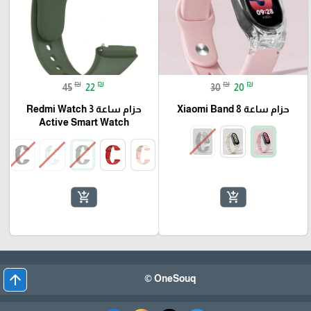
₪
₪
₪
₪
45
22
30
20
حزام ساعة Xiaomi Band 8
حزام ساعة Redmi Watch 3
Active Smart Watch
add_shopping_cart
add_shopping_cart
arrow_upward
OneSouq ©