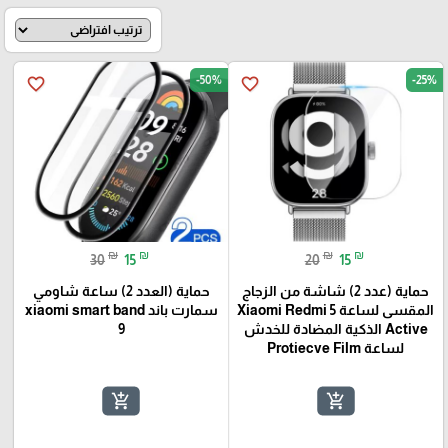
-50%
-25%
favorite_border
favorite_border
₪
₪
₪
₪
30
15
20
15
حماية (عدد 2) شاشة من الزجاج
حماية (العدد 2) ساعة شاومي
المقسى لساعة Xiaomi Redmi 5
سمارت باند xiaomi smart band
Active الذكية المضادة للخدش
9
لساعة Protiecve Film
add_shopping_cart
add_shopping_cart