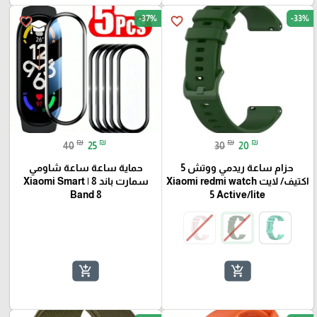
-37%
-33%
favorite_border
favorite_border
🎓
₪
₪
₪
₪
40
25
30
20
حزام ساعة ريدمي ووتش 5
حماية ساعة ساعة شاومي
اكتيف/ لايت Xiaomi redmi watch
سمارت باند 8 | Xiaomi Smart
Band 8
5 Active/lite
add_shopping_cart
add_shopping_cart