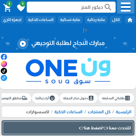
0
0
search
shopping_cart
favorite
home
الكل
عناية رجالية
عناية نسائية
الساعات الذكية
اجهزة اتاري
Select Language
▼
مبارك النجاح لطلبة التوجيهي
play_circle
commute
emoji_emotions
account_box
ballot
طلباتي السابقة
دخول تجار الجملة
آراء زبائننا
مناطق التوصيل
الرئيسية
كل المنتجات
الساعات الذكية
اكسسوارات
للتحدث معنا 👈اضغط هنا👉