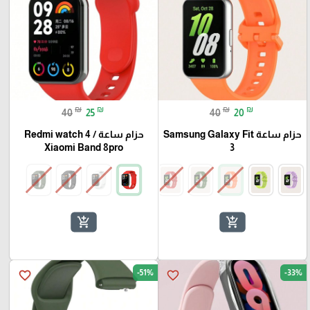
₪
₪
₪
₪
40
25
40
20
حزام ساعة Samsung Galaxy Fit
حزام ساعة Redmi watch 4 /
Xiaomi Band 8pro
3
add_shopping_cart
add_shopping_cart
-51%
-33%
favorite_border
favorite_border