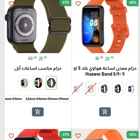
-37%
-42%
favorite_border
favorite_border
₪
₪
₪
₪
40
25
35
20
حزام معدن لساعة هواوي باند 8 او
حزام مناسب لساعات أبل
9 | Huawei Band 8/9
/40mm/41mm
42mm/44mm/45mm/49mm
add_shopping_cart
add_shopping_cart
-37%
-50%
favorite_border
favorite_border