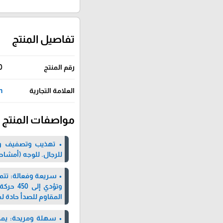
تفاصيل المنتج
رقم المنتج
0
العلامة التجارية
un
مواصفات المنتج
• تهذيب وتصفيف وحلا
للرجال. للوجه (أمشاط 1 ، 2 ، 5 مم) والجسم ( المشط الحسّاس و3
• سريعة وفعالة: تتم
وتؤدي إ
المقاوم للصدأ حادة لمدة ت
• سهلة ومريحة: يمك