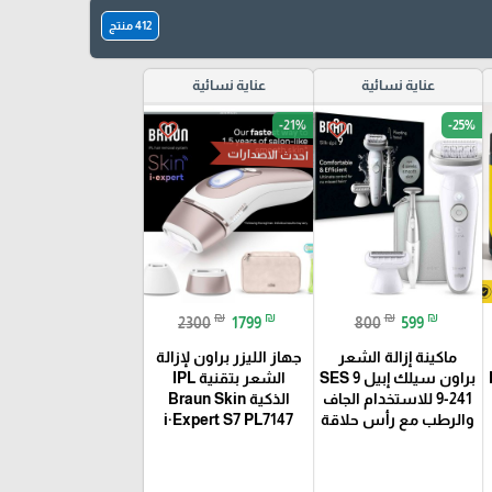
412 منتج
عناية نسائية
عناية نسائية
-21%
-25%
favorite_border
favorite_border
احدث الاصدارات
₪
₪
₪
₪
2300
1799
800
599
ماكينة إزالة الشعر
جهاز الليزر براون لإزالة
براون سيلك إبيل 9 SES
الشعر بتقنية IPL
9-241 للاستخدام الجاف
الذكية Braun Skin
والرطب مع رأس حلاقة
i·Expert S7 PL7147