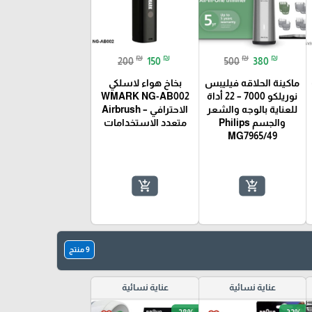
₪
₪
₪
₪
200
150
500
380
ماكينة الحلاقه فيليبس
بخاخ هواء لاسلكي
نوريلكو 7000 – 22 أداة
WMARK NG-AB002
للعناية بالوجه والشعر
الاحترافي – Airbrush
والجسم Philips
متعدد الاستخدامات
MG7965/49
add_shopping_cart
add_shopping_cart
🎓
9 منتج
عناية نسائية
عناية نسائية