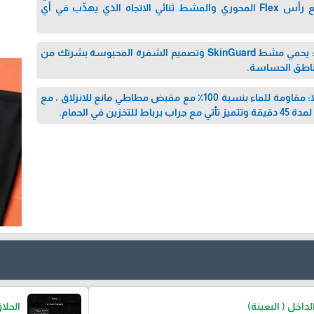
المناطق الصعبة ، مع رأس Flex المحوري والمشط ثنائي الاتجاه الذي يهذّب في أي
• لطيفة على البشرة: يحمي مشط SkinGuard وتصميم الشفرة المحبوسة بشرتك من
ناطق الحساسة.
• صُممت لتدوم طويلاً: مقاومة للماء بنسبة 100٪ مع مقبض مطاطي مانع للانزلاق ، مع
تخزين في الحمام.
اخل ( البعينة)
الحلا