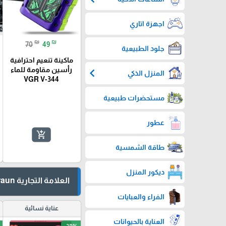
اجهزة اتاري
₪
₪
70
49
جلود الطبيعية
ماكينة تنعيم احترافية
chevron_left
رأسين مقاومة للماء
المنزل الذكي
VGR V-344
مستحضرات طبيعية
عطور
add_shopping_cart
طاقة الشمسية
ديكور المنزل
العلامة التجارية Braun براون
الفراء والعبايات
عناية نسائية
العناية بالحيوانات