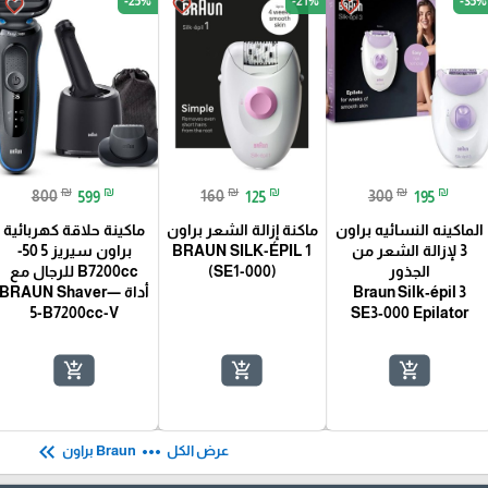
-25%
-21%
-35%
favorite_border
favorite_border
favorite_border
₪
₪
₪
₪
₪
₪
800
599
160
125
300
195
الماكينه النسائيه براون
ماكنة إزالة الشعر براون
ماكينة حلاقة كهربائية
3 لإزالة الشعر من
BRAUN SILK-ÉPIL 1
براون سيريز 5 50-
الجذور
(SE1-000)
B7200cc للرجال مع
Braun Silk‑épil 3
أداة —BRAUN Shaver
5-B7200cc-V
SE3‑000 Epilator
add_shopping_cart
add_shopping_cart
add_shopping_cart
keyboard_double_arrow_left
more_horiz
عرض الكل
Braun براون