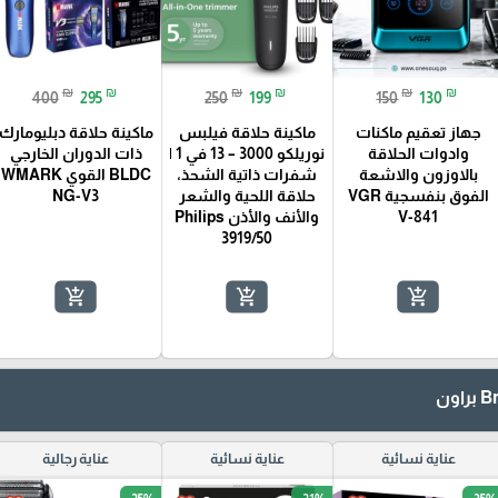
₪
₪
₪
₪
₪
₪
400
295
250
199
150
130
جهاز تعقيم ماكنات
ماكينة حلاقة فيلبس
ماكينة حلاقة دبليومارك
وادوات الحلاقة
نوريلكو 3000 – 13 في 1 |
ذات الدوران الخارجي
بالاوزون والاشعة
شفرات ذاتية الشحذ،
BLDC القوي WMARK
الفوق بنفسجية VGR
حلاقة اللحية والشعر
NG-V3
V-841
والأنف والأذن Philips
3919/50
add_shopping_cart
add_shopping_cart
add_shopping_cart
عناية نسائية
عناية نسائية
عناية رجالية