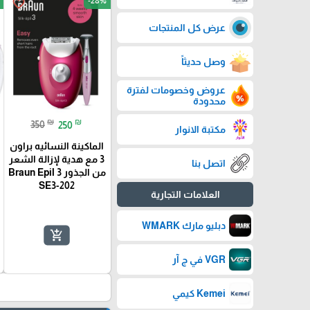
-28%
favorite_border
عرض كل المنتجات
وصل حديثاً
عروض وخصومات لفترة
محدودة
₪
₪
350
250
مكتبة الانوار
الماكينة النسائيه براون
3 مع هدية لإزالة الشعر
اتصل بنا
من الجذور Braun Epil 3
SE3-202
العلامات التجارية
دبليو مارك WMARK
add_shopping_cart
VGR في ج آر
Kemei كيمي