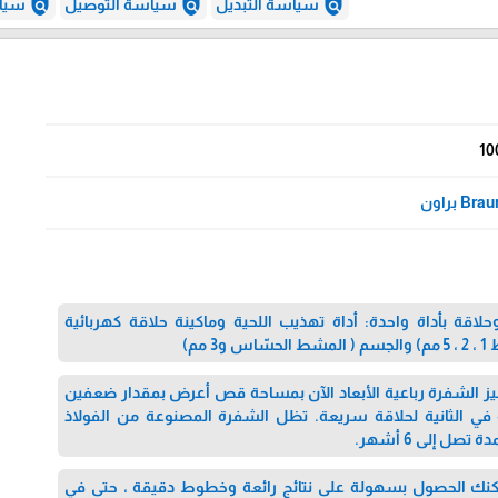
policy
policy
policy
سياسة التبديل
سياسة التوصيل
سياس
10
Bra براون
قة بأداة واحدة: أداة تهذيب اللحية وماكينة حلاقة كهربائية
 مم)
يز الشفرة رباعية الأبعاد الآن بمساحة قص أعرض بمقدار ضعفين
لى 450 حركة في الثانية لحلاقة سريعة. تظل الشفرة المصنوعة من الفولاذ
صل إلى 6 أشهر.
نك الحصول بسهولة على نتائج رائعة وخطوط دقيقة ، حتى في