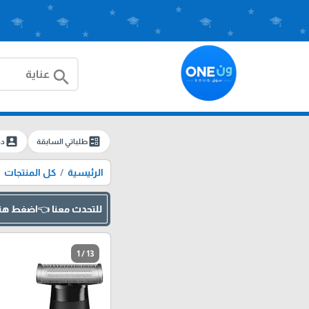
search
account_box
ballot
طلباتي السابقة
دخ
الرئيسية
كل المنتجات
للتحدث معنا 👈اضغط هن
1 / 13