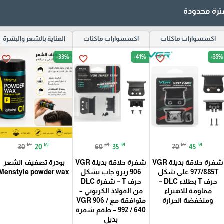
رة محدودة
اكسسوارات ماكنات
اكسسوارات ماكنات
العناية بالشعر والبشرة
-33%
-41%
-35%
favorite_border
favorite_border
favorite_border
₪
₪
₪
₪
₪
₪
30
20
60
35
70
45
شفرة حلاقة بديلة VGR
شفرة حلاقة بديلة VGR
بودرة تصفيف الشعر
977/885T على شكل
906 زيرو جاب بشكل
Menstyle powder wax
حرف T بطلاء DLC –
حرف T – شفرة DLC
مقاومة للاهتراء
من الفولاذ الكربوني –
ومنخفضة الحرارة
متوافقة مع VGR 906 /
992 / 640 – طقم شفرة
بديل