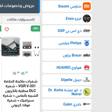
عروض وخصومات لفت
شاومي Xiaomi
اينزو Enzo
اكسسوارات ماكنات
-35%
favorite_border
دي اس بي DSP
Philips فيلبس
Braun براون
هواوي HUAWEI
₪
₪
70
45
ديبيل Dipelle
شفرات ماكينة الحلاقة
VGR V-001 – شفرة
د. ابو عيشة Dr. Aisha
DLC مطلية بالكربون
Natral
الشبيه بالماس + شفرة
سيراميك + شفرة
جابري Gabri
فولاذ كربوني