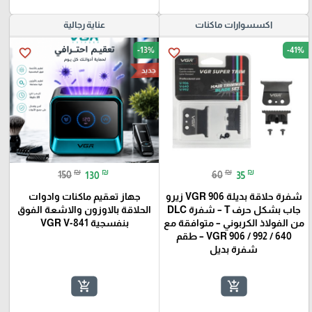
اكسسوارات ماكنات
عناية رجالية
-13%
-41%
favorite_border
favorite_border
جديد
₪
₪
₪
₪
150
130
60
35
شفرة حلاقة بديلة VGR 906 زيرو
جهاز تعقيم ماكنات وادوات
جاب بشكل حرف T – شفرة DLC
الحلاقة بالاوزون والاشعة الفوق
من الفولاذ الكربوني – متوافقة مع
بنفسجية VGR V-841
VGR 906 / 992 / 640 – طقم
شفرة بديل
add_shopping_cart
add_shopping_cart