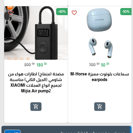
-40%
-50%
favorite_border
favorite_border
₪
₪
₪
₪
300
180
100
50
سماعات بلوتوث مميزة M-Horse
مضخة (منفاخ) اطارات هواء من
earpods
شاومي (الجيل الثاني) مناسبة
لجميع انواع العجلات XIAOMI
Mijia Air pump2
add_shopping_cart
add_shopping_cart