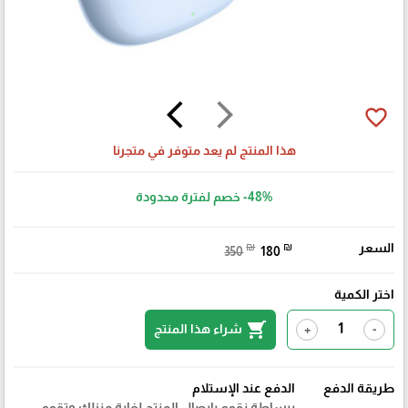
arrow_back_ios
arrow_forward_ios
favorite_border
هذا المنتج لم يعد متوفر في متجرنا
-48%
خصم لفترة محدودة
السعر
₪
₪
350
180
اختر الكمية
shopping_cart
شراء هذا المنتج
+
-
طريقة الدفع
الدفع عند الإستلام
ببساطة نقوم بايصال المنتج لغاية منزلك وتقوم