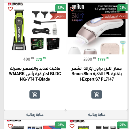
-32%
-21%
favorite_border
favorite_border
احدث الاصدارات
احترافي
₪
₪
₪
₪
400
270
2300
1799
جهاز الليزر براون لإزالة الشعر
ماكينة تحديد والتصفير بمحرك
بتقنية IPL الذكية Braun Skin
BLDC احترافية رأس WMARK
NG-VT4 T-Blade
i·Expert S7 PL7147
add_shopping_cart
add_shopping_cart
عناية رجالية
عناية رجالية
-26%
-25%
favorite_border
favorite_border