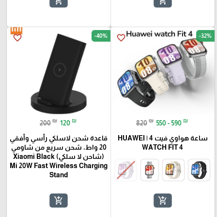
add_shopping_cart
add_shopping_cart
🎓
-40%
-32%
favorite_border
favorite_border
₪
₪
₪
₪
200
120
820
550 - 590
ساعة هواوي فيت 4 | HUAWEI
قاعدة شحن لاسلكي رأسي وأفقي
WATCH FIT 4
20 واط، شحن سريع من شاومي
(شاحن لا سلكي) Xiaomi Black
Mi 20W Fast Wireless Charging
Stand
add_shopping_cart
add_shopping_cart