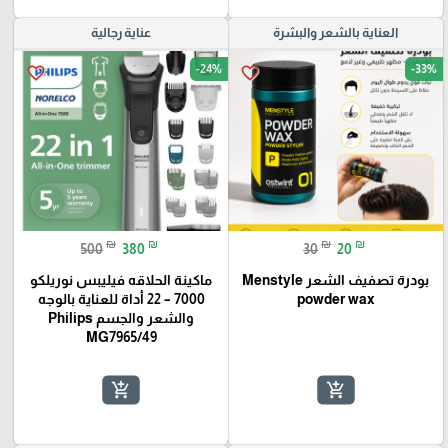
العناية بالشعر والبشرة
عناية رجالية
-24%
-33%
favorite_border
favorite_border
₪
₪
₪
₪
500
380
30
20
بودرة تصفيف الشعر Menstyle
ماكينة الحلاقه فيليبس نوريلكو
powder wax
7000 – 22 أداة للعناية بالوجه
والشعر والجسم Philips
MG7965/49
add_shopping_cart
add_shopping_cart