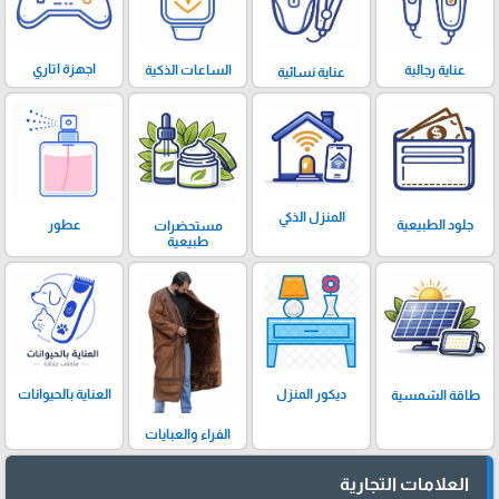
اجهزة اتاري
الساعات الذكية
عناية رجالية
عناية نسائية
المنزل الذكي
عطور
جلود الطبيعية
مستحضرات
طبيعية
ديكور المنزل
العناية بالحيوانات
طاقة الشمسية
الفراء والعبايات
العلامات التجارية