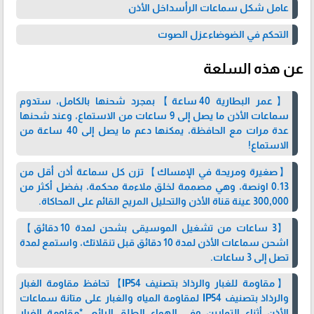
عامل شكل سماعات الرأسداخل الأذن
التحكم في الضوضاءعزل الصوت
عن هذه السلعة
【عمر البطارية 40 ساعة】بمجرد شحنها بالكامل، ستدوم
سماعات الأذن ما يصل إلى 9 ساعات من الاستماع، وعند شحنها
عدة مرات مع الحافظة، يمكنها دعم ما يصل إلى 40 ساعة من
الاستماع!
【صغيرة ومريحة في الإمساك】تزن كل سماعة أذن أقل من
0.13 اونصة، وهي مصممة لخلق ملاءمة محكمة، بفضل أكثر من
300,000 عينة قناة الأذن والتحليل المريح القائم على المحاكاة.
【3 ساعات من تشغيل الموسيقى بشحن لمدة 10 دقائق】
اشحن سماعات الأذن لمدة 10 دقائق قبل تنقلاتك، واستمع لمدة
تصل إلى 3 ساعات.
【مقاومة للغبار والرذاذ بتصنيف IP54】تحافظ مقاومة الغبار
والرذاذ بتصنيف IP54 لمقاومة المياه والغبار على متانة سماعات
الأذن أثناء التمارين وفي الهواء الطلق الرائع. *مقاومة الغبار