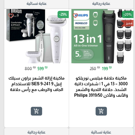
عناية رجالية
عناية نسائية
-25%
-20%
favorite_border
favorite_border
مميز
₪
₪
₪
₪
800
599
250
199
ماكينة حلاقة فيلبس نوريلكو
ماكينة إزالة الشعر براون سيلك
3000 – 13 في 1 | شفرات ذاتية
إبيل 9 SES 9-241 للاستخدام
الشحذ، حلاقة اللحية والشعر
الجاف والرطب مع رأس حلاقة
والأنف والأذن Philips 3919/50
add_shopping_cart
add_shopping_cart
عناية نسائية
عناية رجالية