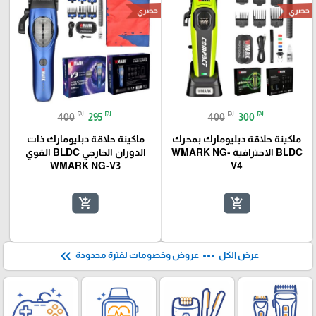
حصري
حصري
₪
₪
₪
₪
400
295
400
300
ماكينة حلاقة دبليومارك بمحرك
ماكينة حلاقة دبليومارك ذات
BLDC الاحترافية WMARK NG-
الدوران الخارجي BLDC القوي
WMARK NG-V3
V4
add_shopping_cart
add_shopping_cart
keyboard_double_arrow_left
more_horiz
عرض الكل
عروض وخصومات لفترة محدودة