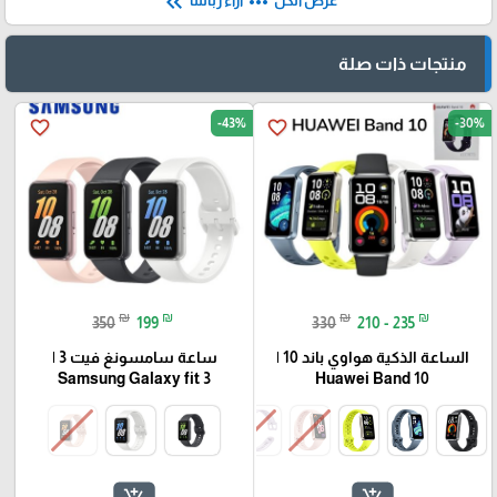
keyboard_double_arrow_left
more_horiz
عرض الكل
آراء زبائننا
منتجات ذات صلة
-43%
-30%
favorite_border
favorite_border
₪
₪
₪
₪
350
199
330
210 - 235
الساعة الذكية هواوي باند 10 |
ساعة سامسونغ فيت 3 |
Samsung Galaxy fit 3
Huawei Band 10