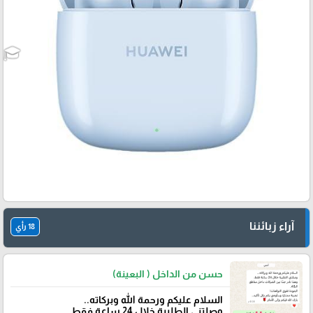
آراء زبائننا
18 رأي
حسن من الداخل ( البعينة)
‏السلام عليكم ورحمة الله وبركاته..
وصلتني الطلبية خلال 24 ساعة فقط