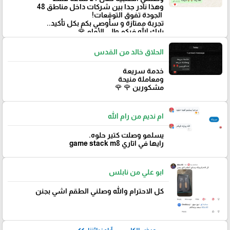
‏وهذا نادر جدا بين شركات داخل مناطق 48
‏ الجودة تفوق التوقعات!
تجربة ممتازة و سأوصي بكم بكل تأكيد..
‏بارك الله فيكم وإلى الأمام 🌹
الحلاق خالد من القدس
خدمة سريعة
ومعاملة منيحة
مشكورين 🌹 🌹
ام نديم من رام الله
يسلمو وصلت كتير حلوه.
رايها في اتاري game stack m8
ابو علي من نابلس
كل الاحترام والله وصلني الطقم اشي بجنن