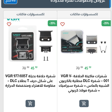
عروض وخصومات لفترة محدودة
410 منتج
اكسسوارات ماكنات
اكسسوارات ماكنات
-35%
-35%
favorite_border
favorite_border
₪
₪
₪
₪
70
45
70
45
شفرات ماكينة الحلاقة VGR V-
شفرة حلاقة بديلة VGR 977/885T
001 – شفرة DLC مطلية بالكربون
على شكل حرف T بطلاء DLC –
الشبيه بالماس + شفرة سيراميك
مقاومة للاهتراء ومنخفضة الحرارة
+ شفرة فولاذ كربوني
add_shopping_cart
add_shopping_cart