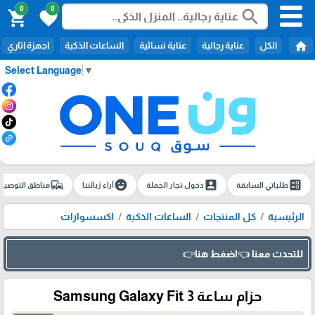
0
0
search
shopping_cart
favorite
home
الكل
عناية رجالية
عناية نسائية
الساعات الذكية
اجهزة اتاري
Select Language
▼
commute
emoji_emotions
account_box
ballot
طلباتي السابقة
دخول تجار الجملة
آراء زبائننا
مناطق التوصيل
الرئيسية
كل المنتجات
الساعات الذكية
اكسسوارات
للتحدث معنا 👈اضغط هنا👉
حزام ساعة Samsung Galaxy Fit 3