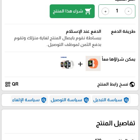
shopping_cart
شراء هذا المنتج
+
-
طريقة الدفع
الدفع عند الإستلام
ببساطة نقوم بايصال المنتج لغاية منزلك وتقوم
بدفع الثمن لموظف التوصيل.
يمكن شراؤها معاً
add
qr_code
public
نسخ رابط المنتج
QR
policy
policy
policy
سياسة التبديل
سياسة التوصيل
سياسة الإلغاء
تفاصيل المنتج