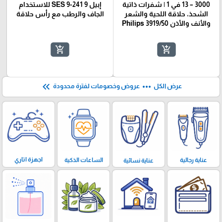
3000 – 13 في 1 | شفرات ذاتية
إبيل 9 SES 9-241 للاستخدام
الشحذ، حلاقة اللحية والشعر
الجاف والرطب مع رأس حلاقة
والأنف والأذن Philips 3919/50
add_shopping_cart
add_shopping_cart
keyboard_double_arrow_left
more_horiz
عرض الكل
عروض وخصومات لفترة محدودة
اجهزة اتاري
الساعات الذكية
عناية رجالية
عناية نسائية