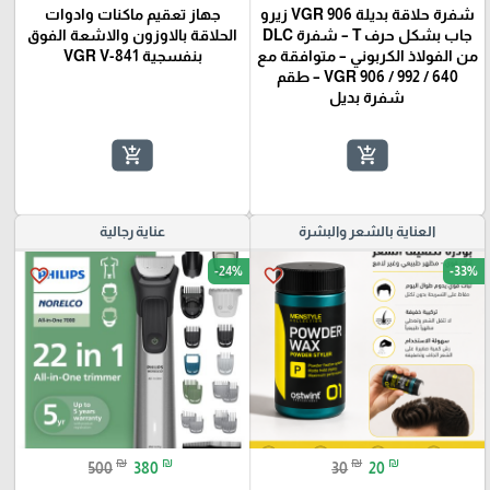
شفرة حلاقة بديلة VGR 906 زيرو
جهاز تعقيم ماكنات وادوات
جاب بشكل حرف T – شفرة DLC
الحلاقة بالاوزون والاشعة الفوق
من الفولاذ الكربوني – متوافقة مع
بنفسجية VGR V-841
VGR 906 / 992 / 640 – طقم
شفرة بديل
add_shopping_cart
add_shopping_cart
العناية بالشعر والبشرة
عناية رجالية
-24%
-33%
favorite_border
favorite_border
₪
₪
₪
₪
500
380
30
20