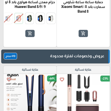
حماية ساعة ساعة شاومي
حزام معدن لساعة هواوي باند 8 او
سمارت باند 8 | Xiaomi Smart
9 | Huawei Band 8/9
Band 8
add_shopping_cart
add_shopping_cart
عروض وخصومات لفترة محدودة
410 منتج
عناية نسائية
عناية نسائية
-44%
-23%
favorite_border
favorite_border