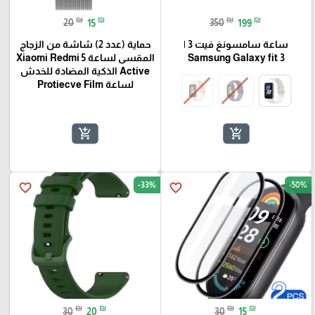
₪
₪
₪
₪
20
15
350
199
ساعة سامسونغ فيت 3 |
حماية (عدد 2) شاشة من الزجاج
Samsung Galaxy fit 3
المقسى لساعة Xiaomi Redmi 5
Active الذكية المضادة للخدش
لساعة Protiecve Film
add_shopping_cart
add_shopping_cart
-33%
-50%
favorite_border
favorite_border
₪
₪
₪
₪
30
20
30
15