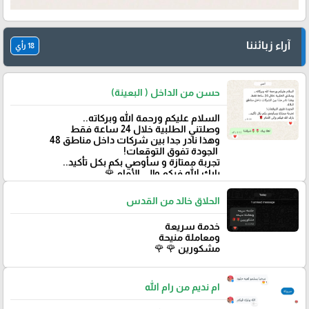
آراء زبائننا
18 رأي
حسن من الداخل ( البعينة)
‏السلام عليكم ورحمة الله وبركاته..
وصلتني الطلبية خلال 24 ساعة فقط
‏وهذا نادر جدا بين شركات داخل مناطق 48
‏ الجودة تفوق التوقعات!
تجربة ممتازة و سأوصي بكم بكل تأكيد..
‏بارك الله فيكم وإلى الأمام 🌹
الحلاق خالد من القدس
خدمة سريعة
ومعاملة منيحة
مشكورين 🌹 🌹
ام نديم من رام الله