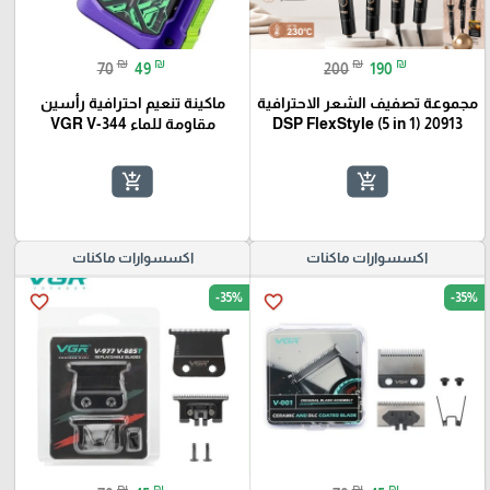
₪
₪
₪
₪
70
49
200
190
مجموعة تصفيف الشعر الاحترافية
ماكينة تنعيم احترافية رأسين
20913 (DSP FlexStyle (5 in 1
مقاومة للماء VGR V-344
add_shopping_cart
add_shopping_cart
اكسسوارات ماكنات
اكسسوارات ماكنات
-35%
-35%
favorite_border
favorite_border
₪
₪
₪
₪