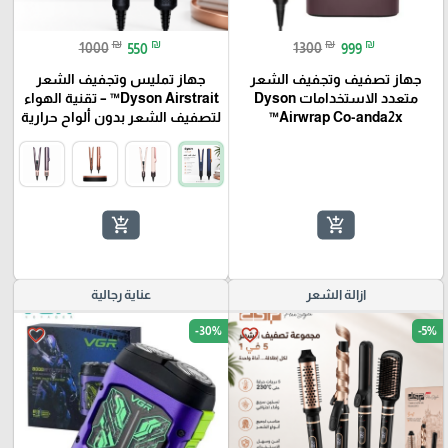
₪
₪
₪
₪
1000
550
1300
999
جهاز تصفيف وتجفيف الشعر
جهاز تمليس وتجفيف الشعر
متعدد الاستخدامات Dyson
Dyson Airstrait™ – تقنية الهواء
Airwrap Co-anda2x™
لتصفيف الشعر بدون ألواح حرارية
add_shopping_cart
add_shopping_cart
ازالة الشعر
عناية رجالية
-30%
-5%
favorite_border
favorite_border