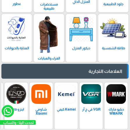
المنزل الذكي
عطور
جلود الطبيعية
مستحضرات
طبيعية
ديكور المنزل
العناية بالحيوانات
طاقة الشمسية
الفراء والعبايات
العلامات التجارية
دبليو مارك
VGR في ج آر
Kemei كيمي
شاومي
اينزو Enzo
Xiaomi
WMARK