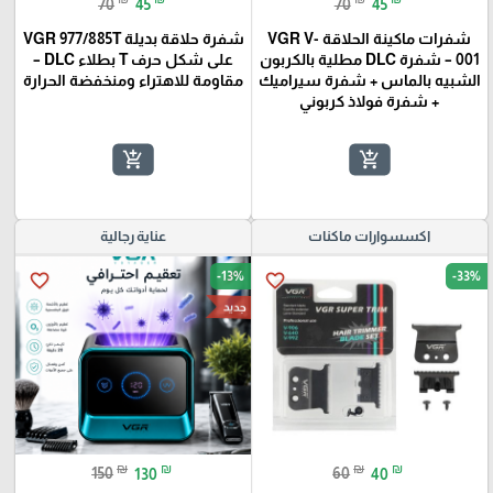
70
45
70
45
شفرات ماكينة الحلاقة VGR V-
شفرة حلاقة بديلة VGR 977/885T
001 – شفرة DLC مطلية بالكربون
على شكل حرف T بطلاء DLC –
الشبيه بالماس + شفرة سيراميك
مقاومة للاهتراء ومنخفضة الحرارة
+ شفرة فولاذ كربوني
add_shopping_cart
add_shopping_cart
اكسسوارات ماكنات
عناية رجالية
-13%
-33%
favorite_border
favorite_border
جديد
₪
₪
₪
₪
150
130
60
40