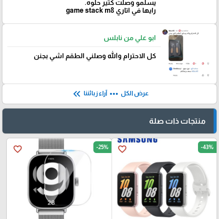
يسلمو وصلت كتير حلوه.
رايها في اتاري game stack m8
ابو علي من نابلس
كل الاحترام والله وصلني الطقم اشي بجنن
keyboard_double_arrow_left
more_horiz
عرض الكل
آراء زبائننا
منتجات ذات صلة
-25%
-43%
favorite_border
favorite_border