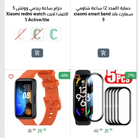
حماية (العدد 2) ساعة شاومي
حزام ساعة ريدمي ووتش 5
سمارت باند xiaomi smart band
اكتيف/ لايت Xiaomi redmi watch
5 Active/lite
9
add_shopping_cart
add_shopping_cart
-42%
-37%
favorite_border
favorite_border
₪
₪
₪
₪
35
20
40
25