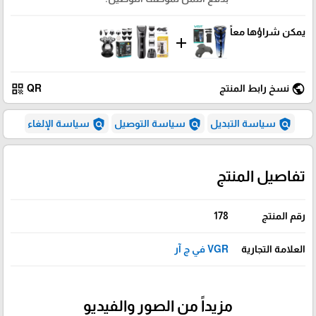
يمكن شراؤها معاً
add
qr_code
public
نسخ رابط المنتج
QR
policy
policy
policy
سياسة التبديل
سياسة التوصيل
سياسة الإلغاء
تفاصيل المنتج
رقم المنتج
178
العلامة التجارية
VGR في ج آر
مزيداً من الصور والفيديو