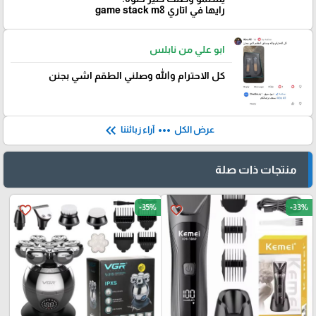
رايها في اتاري game stack m8
ابو علي من نابلس
كل الاحترام والله وصلني الطقم اشي بجنن
keyboard_double_arrow_left
more_horiz
عرض الكل
آراء زبائننا
منتجات ذات صلة
-35%
-33%
favorite_border
favorite_border