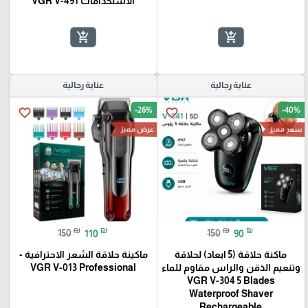
الاستخدامات VGR V-491
add_shopping_cart
add_shopping_cart
🎓
عناية رجالية
عناية رجالية
-26%
-40%
favorite_border
favorite_border
سعر مميز
عرض مميز
₪
₪
₪
₪
150
110
150
90
ماكنة حلاقة (5 ابعاد) لحلاقة
ماكينة حلاقة الشعر الاحترافية -
وتنعيم الذقن والراس مقاوم للماء
VGR V-013 Professional
VGR V-304 5 Blades
Waterproof Shaver
Rechargeable