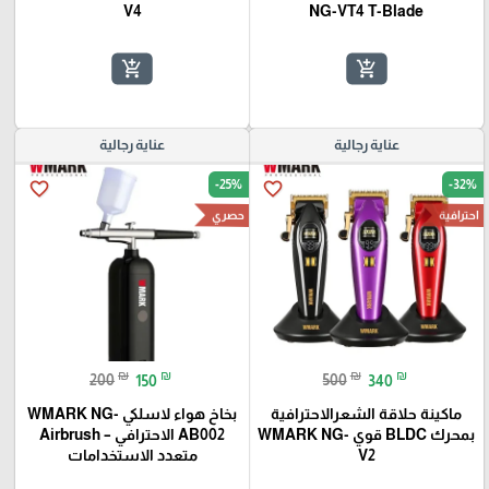
V4
NG-VT4 T-Blade
add_shopping_cart
add_shopping_cart
عناية رجالية
عناية رجالية
-25%
-32%
favorite_border
favorite_border
احترافية
حصري
₪
₪
₪
₪
200
150
500
340
ماكينة حلاقة الشعرالاحترافية
بخاخ هواء لاسلكي WMARK NG-
بمحرك BLDC قوي WMARK NG-
AB002 الاحترافي – Airbrush
V2
متعدد الاستخدامات