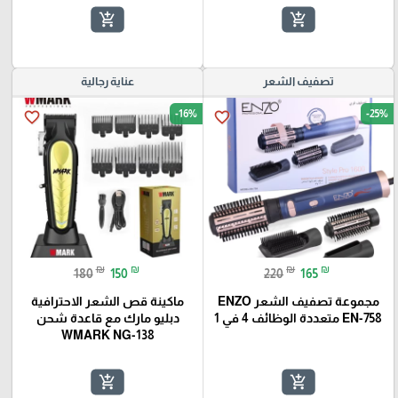
add_shopping_cart
add_shopping_cart
تصفيف الشعر
عناية رجالية
-16%
-25%
favorite_border
favorite_border
₪
₪
₪
₪
180
150
220
165
مجموعة تصفيف الشعر ENZO
ماكينة قص الشعر الاحترافية
EN-758 متعددة الوظائف 4 في 1
دبليو مارك مع قاعدة شحن
WMARK NG-138
add_shopping_cart
add_shopping_cart