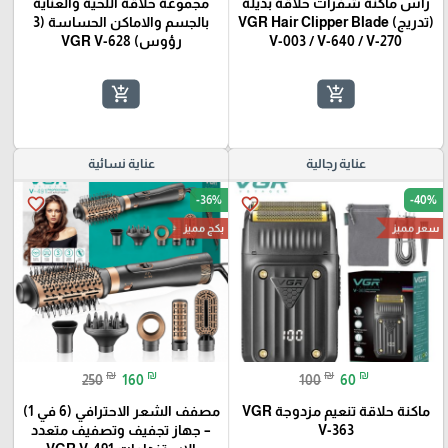
رأس ماكنة شفرات حلاقة بديلة
مجموعة حلاقة اللحية والعناية
(تدريج) VGR Hair Clipper Blade
بالجسم والاماكن الحساسة (3
V-003 / V-640 / V-270
رؤوس) VGR V-628
add_shopping_cart
add_shopping_cart
عناية رجالية
عناية نسائية
-36%
-40%
favorite_border
favorite_border
سعر مميز
بكج مميز
₪
₪
₪
₪
250
160
100
60
ماكنة حلاقة تنعيم مزدوجة VGR
مصفف الشعر الاحترافي (6 في 1)
V-363
– جهاز تجفيف وتصفيف متعدد