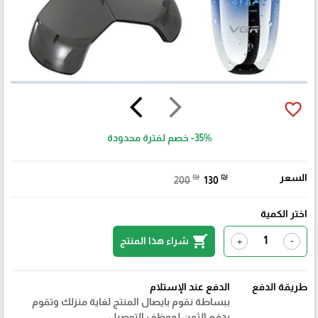
arrow_back_ios
arrow_forward_ios
favorite_border
-35%
خصم لفترة محدودة
السعر
₪
₪
200
130
اختر الكمية
shopping_cart
شراء هذا المنتج
+
-
طريقة الدفع
الدفع عند الإستلام
ببساطة نقوم بايصال المنتج لغاية منزلك وتقوم
بدفع الثمن لموظف التوصيل.