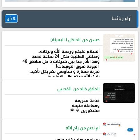
آراء زبائننا
18 رأي
حسن من الداخل ( البعينة)
‏السلام عليكم ورحمة الله وبركاته..
وصلتني الطلبية خلال 24 ساعة فقط
‏وهذا نادر جدا بين شركات داخل مناطق 48
‏ الجودة تفوق التوقعات!
تجربة ممتازة و سأوصي بكم بكل تأكيد..
‏بارك الله فيكم وإلى الأمام 🌹
الحلاق خالد من القدس
خدمة سريعة
ومعاملة منيحة
مشكورين 🌹 🌹
ام نديم من رام الله
يسلمو وصلت كتير حلوه.