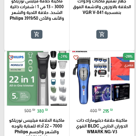
جهاز تعقيم ماكنات وادوات
ماكينة حلاقة فيلبس نوريلكو
الحلاقة بالاوزون والاشعة الفوق
3000 – 13 في 1 | شفرات ذاتية
بنفسجية VGR V-841
الشحذ، حلاقة اللحية والشعر
والأنف والأذن Philips 3919/50
add_shopping_cart
add_shopping_cart
-24%
-26%
favorite_border
favorite_border
حصري
₪
₪
₪
₪
500
380
400
295
ماكينة حلاقة دبليومارك ذات
ماكينة الحلاقه فيليبس نوريلكو
الدوران الخارجي BLDC القوي
7000 – 22 أداة للعناية بالوجه
WMARK NG-V3
والشعر والجسم Philips