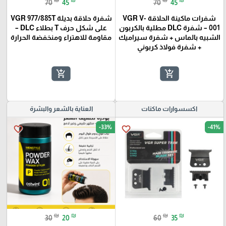
70
45
70
45
شفرات ماكينة الحلاقة VGR V-
شفرة حلاقة بديلة VGR 977/885T
001 – شفرة DLC مطلية بالكربون
على شكل حرف T بطلاء DLC –
الشبيه بالماس + شفرة سيراميك
مقاومة للاهتراء ومنخفضة الحرارة
+ شفرة فولاذ كربوني
add_shopping_cart
add_shopping_cart
اكسسوارات ماكنات
العناية بالشعر والبشرة
-33%
-41%
favorite_border
favorite_border
₪
₪
₪
₪
30
20
60
35