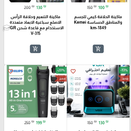
₪
₪
₪
₪
200
130
150
100
‏ماكينة الحلاقة كيمي للجسم
ماكينة التنعيم وحلاقة الرأس
والمناطق الحساسة Kemei
الاصلع سباعية الابعاد متعددة
km‑1849
الاستخدام مع قاعدة شحن VGR
V-315
add_shopping_cart
add_shopping_cart
-20%
-13%
favorite_border
favorite_border
جديد
مميز
₪
₪
₪
₪
250
199
150
130