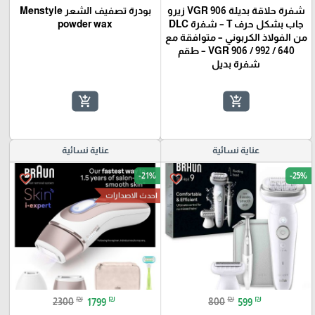
شفرة حلاقة بديلة VGR 906 زيرو
بودرة تصفيف الشعر Menstyle
جاب بشكل حرف T – شفرة DLC
powder wax
من الفولاذ الكربوني – متوافقة مع
VGR 906 / 992 / 640 – طقم
شفرة بديل
add_shopping_cart
add_shopping_cart
عناية نسائية
عناية نسائية
-21%
-25%
favorite_border
favorite_border
احدث الاصدارات
₪
₪
₪
₪
2300
1799
800
599