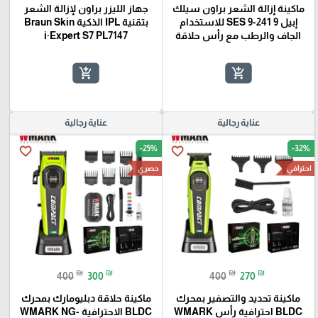
ماكينة إزالة الشعر براون سيلك
جهاز الليزر براون لإزالة الشعر
إبيل 9 SES 9-241 للاستخدام
بتقنية IPL الذكية Braun Skin
الجاف والرطب مع رأس حلاقة
i·Expert S7 PL7147
add_shopping_cart
add_shopping_cart
عناية رجالية
عناية رجالية
-25%
-32%
favorite_border
favorite_border
احترافي
حصري
₪
₪
₪
₪
400
300
400
270
ماكينة تحديد والتصفير بمحرك
ماكينة حلاقة دبليومارك بمحرك
BLDC احترافية رأس WMARK
BLDC الاحترافية WMARK NG-