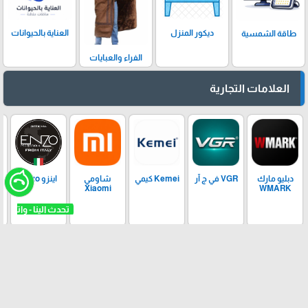
ديكور المنزل
العناية بالحيوانات
طاقة الشمسية
الفراء والعبايات
العلامات التجارية
دبليو مارك
VGR في ج آر
Kemei كيمي
شاومي
اينزو Enzo
Xiaomi
WMARK
arrow_upward
OneSouq ©