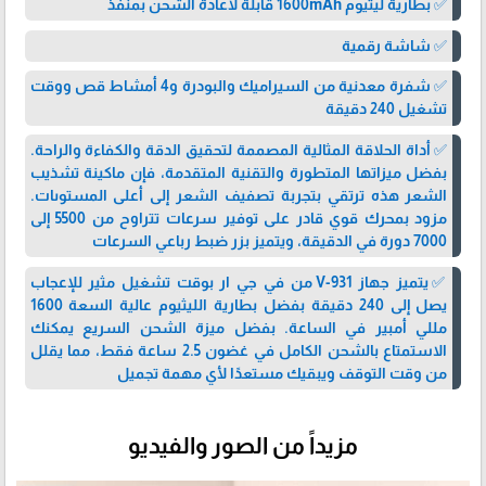
✅ بطارية ليثيوم 1600mAh قابلة لاعادة الشحن بمنفذ
✅ شاشة رقمية
✅ شفرة معدنية من السيراميك والبودرة و4 أمشاط قص ووقت
تشغيل 240 دقيقة
✅ أداة الحلاقة المثالية المصممة لتحقيق الدقة والكفاءة والراحة.
بفضل ميزاتها المتطورة والتقنية المتقدمة، فإن ماكينة تشذيب
الشعر هذه ترتقي بتجربة تصفيف الشعر إلى أعلى المستوىات.
مزود بمحرك قوي قادر على توفير سرعات تتراوح من 5500 إلى
7000 دورة في الدقيقة، ويتميز بزر ضبط رباعي السرعات
✅يتميز جهاز V-931 من في جي ار بوقت تشغيل مثير للإعجاب
يصل إلى 240 دقيقة بفضل بطارية الليثيوم عالية السعة 1600
مللي أمبير في الساعة. بفضل ميزة الشحن السريع يمكنك
الاستمتاع بالشحن الكامل في غضون 2.5 ساعة فقط، مما يقلل
من وقت التوقف ويبقيك مستعدًا لأي مهمة تجميل
مزيداً من الصور والفيديو