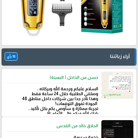
آراء زبائننا
18 رأي
حسن من الداخل ( البعينة)
‏السلام عليكم ورحمة الله وبركاته..
وصلتني الطلبية خلال 24 ساعة فقط
‏وهذا نادر جدا بين شركات داخل مناطق 48
‏ الجودة تفوق التوقعات!
تجربة ممتازة و سأوصي بكم بكل تأكيد..
‏بارك الله فيكم وإلى الأمام 🌹
الحلاق خالد من القدس
خدمة سريعة