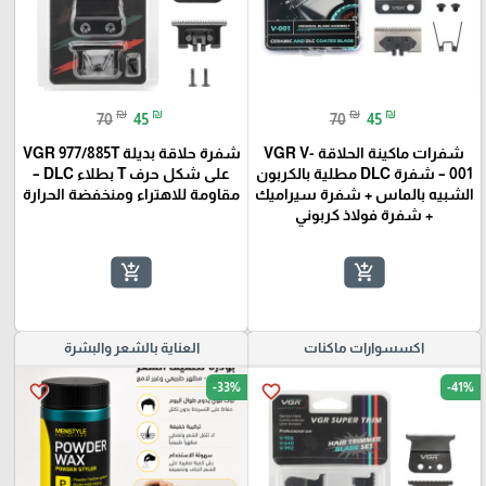
₪
₪
₪
₪
70
45
70
45
شفرات ماكينة الحلاقة VGR V-
شفرة حلاقة بديلة VGR 977/885T
001 – شفرة DLC مطلية بالكربون
على شكل حرف T بطلاء DLC –
الشبيه بالماس + شفرة سيراميك
مقاومة للاهتراء ومنخفضة الحرارة
+ شفرة فولاذ كربوني
add_shopping_cart
add_shopping_cart
اكسسوارات ماكنات
العناية بالشعر والبشرة
-33%
-41%
favorite_border
favorite_border