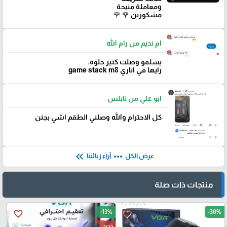
ومعاملة منيحة
مشكورين 🌹 🌹
ام نديم من رام الله
يسلمو وصلت كتير حلوه.
رايها في اتاري game stack m8
ابو علي من نابلس
كل الاحترام والله وصلني الطقم اشي بجنن
keyboard_double_arrow_left
more_horiz
عرض الكل
آراء زبائننا
منتجات ذات صلة
-13%
-30%
favorite_border
favorite_border
جديد