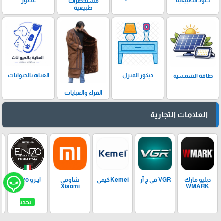
عطور
جلود الطبيعية
مستحضرات
طبيعية
ديكور المنزل
العناية بالحيوانات
طاقة الشمسية
الفراء والعبايات
العلامات التجارية
دبليو مارك
VGR في ج آر
Kemei كيمي
شاومي
اينزو Enzo
Xiaomi
WMARK