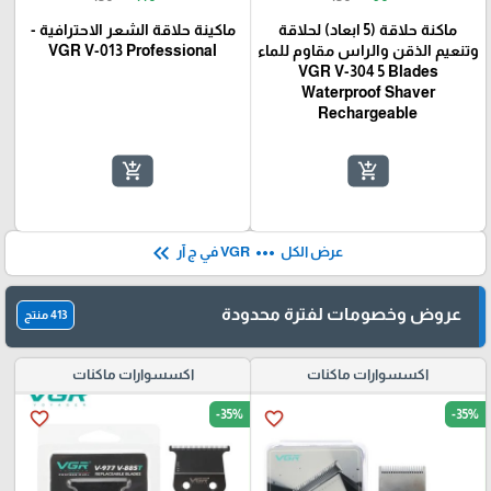
ماكنة حلاقة (5 ابعاد) لحلاقة
ماكينة حلاقة الشعر الاحترافية -
وتنعيم الذقن والراس مقاوم للماء
VGR V-013 Professional
VGR V-304 5 Blades
Waterproof Shaver
Rechargeable
add_shopping_cart
add_shopping_cart
keyboard_double_arrow_left
more_horiz
عرض الكل
VGR في ج آر
عروض وخصومات لفترة محدودة
413 منتج
اكسسوارات ماكنات
اكسسوارات ماكنات
-35%
-35%
favorite_border
favorite_border