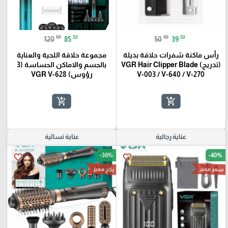
₪
₪
₪
₪
120
85
50
39
رأس ماكنة شفرات حلاقة بديلة
مجموعة حلاقة اللحية والعناية
(تدريج) VGR Hair Clipper Blade
بالجسم والاماكن الحساسة (3
V-003 / V-640 / V-270
رؤوس) VGR V-628
add_shopping_cart
add_shopping_cart
🎓
عناية رجالية
عناية نسائية
-36%
-40%
favorite_border
favorite_border
سعر مميز
بكج مميز