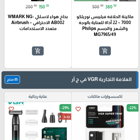
₪
₪
₪
₪
200
150
500
380
ماكينة الحلاقه فيليبس نوريلكو
بخاخ هواء لاسلكي WMARK NG-
7000 – 22 أداة للعناية بالوجه
AB002 الاحترافي – Airbrush
والشعر والجسم Philips
متعدد الاستخدامات
MG7965/49
add_shopping_cart
add_shopping_cart
العلامة التجارية VGR في ج آر
85 منتج
اكسسوارات ماكنات
عناية رجالية
-29%
-22%
favorite_border
favorite_border
جديد