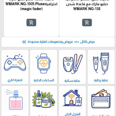
دبليو مارك مع قاعدة شحن
احترافيةWMARK NG-1005 Pluse
(magic fader)
WMARK NG-138
add_shopping_cart
add_shopping_cart
keyboard_double_arrow_left
more_horiz
عرض الكل
عروض وخصومات لفترة محدودة
اجهزة اتاري
الساعات الذكية
عناية رجالية
عناية نسائية
المنزل الذكي