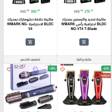
₪
₪
₪
₪
400
300
400
270
ماكينة تحديد والتصفير بمحرك
ماكينة حلاقة دبليومارك بمحرك
BLDC احترافية رأس WMARK
BLDC الاحترافية WMARK NG-
V4
NG-VT4 T-Blade
add_shopping_cart
add_shopping_cart
عناية رجالية
تصفيف الشعر
-25%
-32%
favorite_border
favorite_border
احترافية