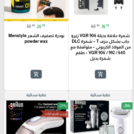
₪
₪
₪
₪
30
20
60
35
شفرة حلاقة بديلة VGR 906 زيرو
بودرة تصفيف الشعر Menstyle
جاب بشكل حرف T – شفرة DLC
powder wax
من الفولاذ الكربوني – متوافقة مع
VGR 906 / 992 / 640 – طقم
شفرة بديل
add_shopping_cart
add_shopping_cart
عناية نسائية
عناية نسائية
-21%
-25%
favorite_border
favorite_border
احدث الاصدارات