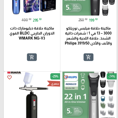
₪
₪
₪
₪
400
295
250
199
ماكينة حلاقة فيلبس نوريلكو
ماكينة حلاقة دبليومارك ذات
3000 – 13 في 1 | شفرات ذاتية
الدوران الخارجي BLDC القوي
الشحذ، حلاقة اللحية والشعر
WMARK NG-V3
والأنف والأذن Philips 3919/50
add_shopping_cart
add_shopping_cart
-25%
-24%
favorite_border
favorite_border
حصري