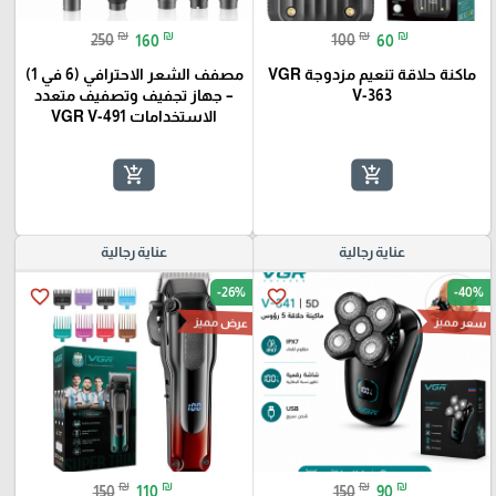
₪
₪
₪
₪
250
160
100
60
ماكنة حلاقة تنعيم مزدوجة VGR
مصفف الشعر الاحترافي (6 في 1)
V-363
– جهاز تجفيف وتصفيف متعدد
الاستخدامات VGR V-491
add_shopping_cart
add_shopping_cart
عناية رجالية
عناية رجالية
-26%
-40%
favorite_border
favorite_border
عرض مميز
سعر مميز
₪
₪
₪
₪
150
110
150
90