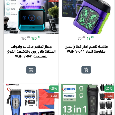
₪
₪
₪
₪
150
130
70
49
ماكينة تنعيم احترافية رأسين
جهاز تعقيم ماكنات وادوات
مقاومة للماء VGR V-344
الحلاقة بالاوزون والاشعة الفوق
بنفسجية VGR V-841
add_shopping_cart
add_shopping_cart
-26%
-20%
favorite_border
favorite_border
حصري
مميز