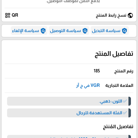
بدفع الثمن لموظف التوصيل.
qr_code
public
نسخ رابط المنتج
QR
policy
policy
policy
سياسة التبديل
سياسة التوصيل
سياسة الإلغاء
تفاصيل المنتج
رقم المنتج
185
العلامة التجارية
VGR في ج آر
✅ اللون: ذهبي.
✅ الفئة المستهدفة:للرجال
تفاصيل المُنتج