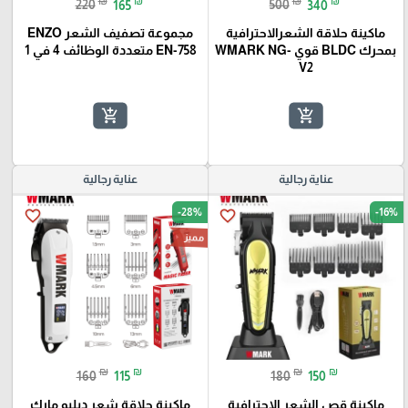
₪
₪
₪
₪
220
165
500
340
ماكينة حلاقة الشعرالاحترافية
مجموعة تصفيف الشعر ENZO
بمحرك BLDC قوي WMARK NG-
EN-758 متعددة الوظائف 4 في 1
V2
add_shopping_cart
add_shopping_cart
عناية رجالية
عناية رجالية
-28%
-16%
favorite_border
favorite_border
مميز
₪
₪
₪
₪
160
115
180
150
ماكينة قص الشعر الاحترافية
ماكينة حلاقة شعر دبليو مارك