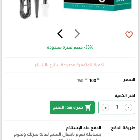
🎓
arrow_back_ios
arrow_forward_ios
favorite_border
-33%
خصم لفترة محدودة
الكمية المتوفرة محدودة سارع بالشراء
السعر
₪
₪
150
100
اختر الكمية
shopping_cart
شراء هذا المنتج
+
-
طريقة الدفع
الدفع عند الإستلام
ببساطة نقوم بايصال المنتج لغاية منزلك وتقوم