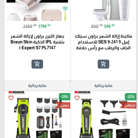
₪
₪
₪
₪
2300
1799
800
599
ماكينة إزالة الشعر براون سيلك
جهاز الليزر براون لإزالة الشعر
إبيل 9 SES 9-241 للاستخدام
بتقنية IPL الذكية Braun Skin
الجاف والرطب مع رأس حلاقة
i·Expert S7 PL7147
add_shopping_cart
add_shopping_cart
عناية رجالية
عناية رجالية
-25%
-32%
favorite_border
favorite_border
احترافي
حصري