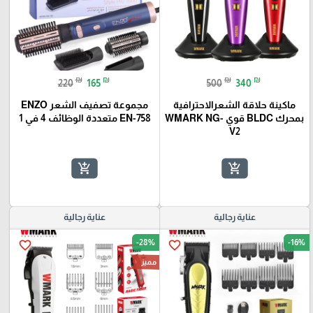
₪
₪
₪
₪
220
165
500
340
ماكينة حلاقة الشعرالاحترافية
مجموعة تصفيف الشعر ENZO
بمحرك BLDC قوي WMARK NG-
EN-758 متعددة الوظائف 4 في 1
V2
add_shopping_cart
add_shopping_cart
عناية رجالية
عناية رجالية
-28%
-16%
favorite_border
favorite_border
مميز