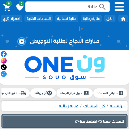
0
0
search
shopping_cart
favorite
home
الكل
عناية رجالية
عناية نسائية
الساعات الذكية
اجهزة اتاري
Select Language
▼
مبارك النجاح لطلبة التوجيهي
play_circle
commute
emoji_emotions
account_box
ballot
طلباتي السابقة
دخول تجار الجملة
آراء زبائننا
مناطق التوصيل
الرئيسية
كل المنتجات
عناية رجالية
للتحدث معنا 👈اضغط هنا👉