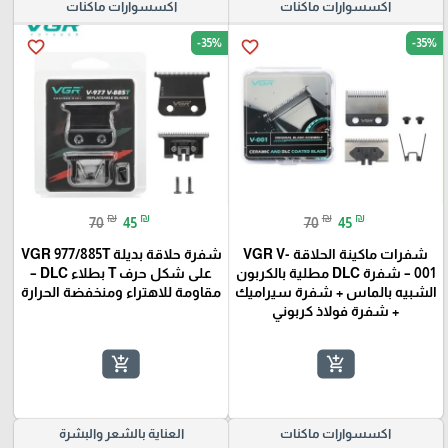
اكسسوارات ماكنات
اكسسوارات ماكنات
-35%
-35%
favorite_border
favorite_border
₪
₪
₪
₪
70
45
70
45
شفرات ماكينة الحلاقة VGR V-
شفرة حلاقة بديلة VGR 977/885T
001 – شفرة DLC مطلية بالكربون
على شكل حرف T بطلاء DLC –
الشبيه بالماس + شفرة سيراميك
مقاومة للاهتراء ومنخفضة الحرارة
+ شفرة فولاذ كربوني
add_shopping_cart
add_shopping_cart
اكسسوارات ماكنات
العناية بالشعر والبشرة