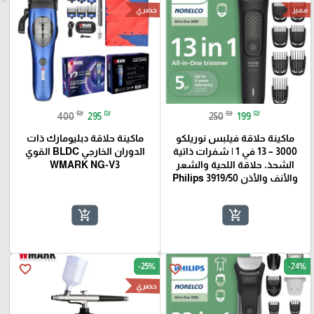
حصري
مميز
₪
₪
₪
₪
400
295
250
199
ماكينة حلاقة فيلبس نوريلكو
ماكينة حلاقة دبليومارك ذات
3000 – 13 في 1 | شفرات ذاتية
الدوران الخارجي BLDC القوي
الشحذ، حلاقة اللحية والشعر
WMARK NG-V3
والأنف والأذن Philips 3919/50
add_shopping_cart
add_shopping_cart
-25%
-24%
favorite_border
favorite_border
حصري