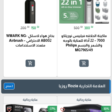
₪
₪
₪
₪
200
150
500
380
ماكينة الحلاقه فيليبس نوريلكو
بخاخ هواء لاسلكي WMARK NG-
7000 – 22 أداة للعناية بالوجه
AB002 الاحترافي – Airbrush
والشعر والجسم Philips
متعدد الاستخدامات
MG7965/49
🎓
add_shopping_cart
add_shopping_cart
العلامة التجارية Rozia روزيا
2 منتج
عناية رجالية
عناية رجالية
-37%
-30%
favorite_border
favorite_border