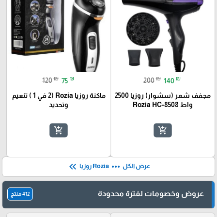
₪
₪
₪
₪
120
75
200
140
مجفف شعر (سشوار) روزيا 2500
ماكنة روزيا Rozia (2 في 1 ) تنعيم
واط Rozia HC-8508
وتحديد
add_shopping_cart
add_shopping_cart
keyboard_double_arrow_left
more_horiz
عرض الكل
Rozia روزيا
عروض وخصومات لفترة محدودة
412 منتج