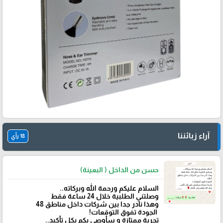
آراء زبائننا
18 رأي
حسن من الداخل ( البعينة)
‏السلام عليكم ورحمة الله وبركاته..
وصلتني الطلبية خلال 24 ساعة فقط
‏وهذا نادر جدا بين شركات داخل مناطق 48
‏ الجودة تفوق التوقعات!
تجربة ممتازة و سأوصي بكم بكل تأكيد..