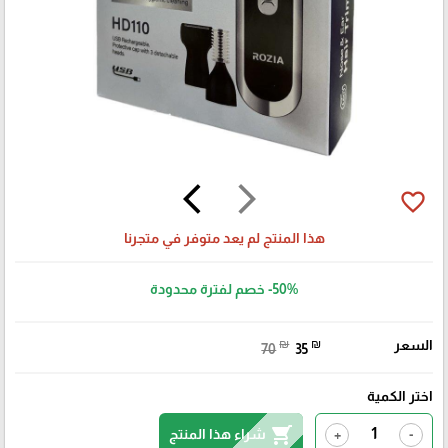
arrow_back_ios
arrow_forward_ios
favorite_border
هذا المنتج لم يعد متوفر في متجرنا
-50%
خصم لفترة محدودة
السعر
₪
₪
70
35
اختر الكمية
shopping_cart
شراء هذا المنتج
+
-