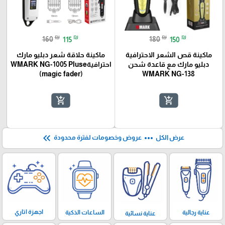
₪
₪
₪
₪
160
115
180
150
ماكينة قص الشعر الاحترافية
ماكينة حلاقة شعر دبليو مارك
دبليو مارك مع قاعدة شحن
احترافيةWMARK NG-1005 Pluse
(magic fader)
WMARK NG-138
add_shopping_cart
add_shopping_cart
keyboard_double_arrow_left
more_horiz
عرض الكل
عروض وخصومات لفترة محدودة
اجهزة اتاري
الساعات الذكية
عناية رجالية
عناية نسائية