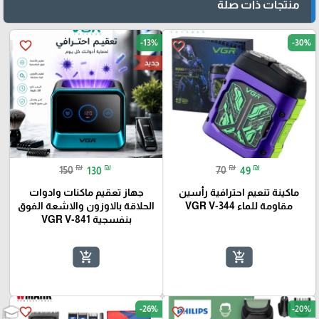
منتجات ذات صلة
-13%
-30%
favorite_border
favorite_border
جديد
₪
₪
₪
₪
150
130
70
49
ماكينة تنعيم احترافية رأسين
جهاز تعقيم ماكنات وادوات
مقاومة للماء VGR V-344
الحلاقة بالاوزون والاشعة الفوق
بنفسجية VGR V-841
add_shopping_cart
add_shopping_cart
-26%
-20%
favorite_border
favorite_border