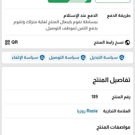
طريقة الدفع
الدفع عند الإستلام
ببساطة نقوم بايصال المنتج لغاية منزلك وتقوم
بدفع الثمن لموظف التوصيل.
qr_code
public
نسخ رابط المنتج
QR
policy
policy
policy
سياسة التبديل
سياسة التوصيل
سياسة الإلغاء
تفاصيل المنتج
رقم المنتج
189
العلامة التجارية
Rozia روزيا
مواصفات المنتج