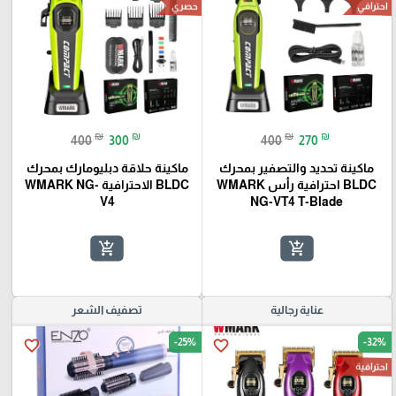
احترافي
حصري
₪
₪
₪
₪
400
300
400
270
ماكينة تحديد والتصفير بمحرك
ماكينة حلاقة دبليومارك بمحرك
BLDC احترافية رأس WMARK
BLDC الاحترافية WMARK NG-
V4
NG-VT4 T-Blade
add_shopping_cart
add_shopping_cart
عناية رجالية
تصفيف الشعر
-25%
-32%
favorite_border
favorite_border
احترافية