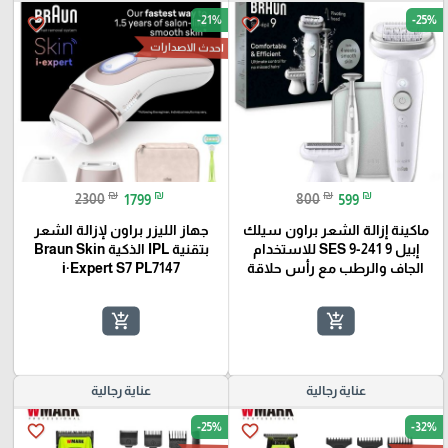
-21%
-25%
favorite_border
favorite_border
احدث الاصدارات
₪
₪
₪
₪
2300
1799
800
599
ماكينة إزالة الشعر براون سيلك
جهاز الليزر براون لإزالة الشعر
إبيل 9 SES 9-241 للاستخدام
بتقنية IPL الذكية Braun Skin
الجاف والرطب مع رأس حلاقة
i·Expert S7 PL7147
add_shopping_cart
add_shopping_cart
عناية رجالية
عناية رجالية
-25%
-32%
favorite_border
favorite_border