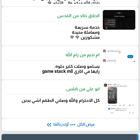
‏بارك الله فيكم وإلى الأمام 🌹
الحلاق خالد من القدس
خدمة سريعة
ومعاملة منيحة
مشكورين 🌹 🌹
ام نديم من رام الله
يسلمو وصلت كتير حلوه.
رايها في اتاري game stack m8
ابو علي من نابلس
كل الاحترام والله وصلني الطقم اشي بجنن
keyboard_double_arrow_left
more_horiz
عرض الكل
آراء زبائننا