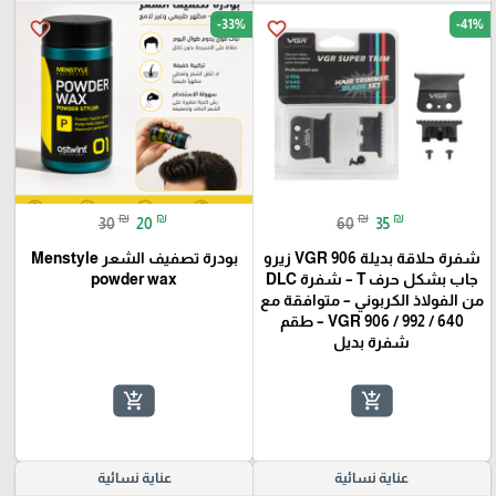
-33%
-41%
favorite_border
favorite_border
₪
₪
₪
₪
30
20
60
35
شفرة حلاقة بديلة VGR 906 زيرو
بودرة تصفيف الشعر Menstyle
جاب بشكل حرف T – شفرة DLC
powder wax
من الفولاذ الكربوني – متوافقة مع
VGR 906 / 992 / 640 – طقم
شفرة بديل
add_shopping_cart
add_shopping_cart
عناية نسائية
عناية نسائية