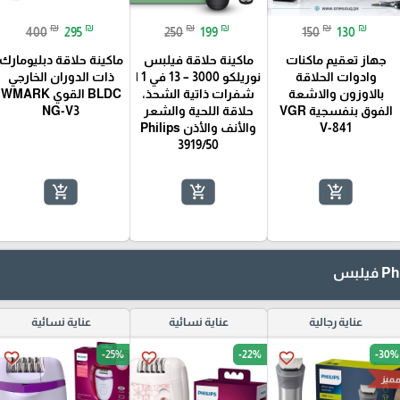
₪
₪
₪
₪
₪
₪
400
295
250
199
150
130
جهاز تعقيم ماكنات
ماكينة حلاقة فيلبس
ماكينة حلاقة دبليومارك
وادوات الحلاقة
نوريلكو 3000 – 13 في 1 |
ذات الدوران الخارجي
بالاوزون والاشعة
شفرات ذاتية الشحذ،
BLDC القوي WMARK
الفوق بنفسجية VGR
حلاقة اللحية والشعر
NG-V3
V-841
والأنف والأذن Philips
3919/50
add_shopping_cart
add_shopping_cart
add_shopping_cart
عناية رجالية
عناية نسائية
عناية نسائية
-25%
-22%
-30%
favorite_border
favorite_border
favorite_border
ميز