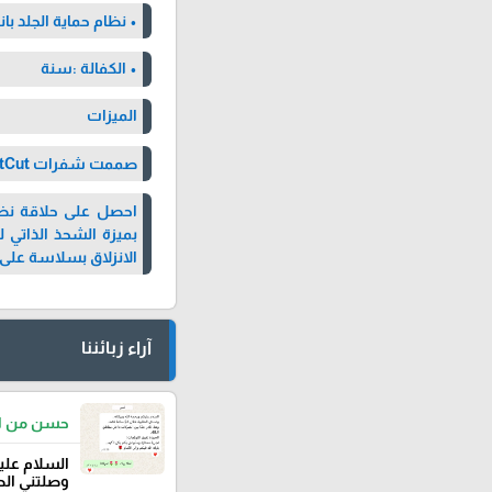
• نظام حماية الجلد ب
• الكفالة :سنة
الميزات
صممت شفرات ComfortCut لتنزلق بسلاسة على البشرة
بميزة الشحذ الذاتي
الانزلاق بسلاسة على
آراء زبائننا
حسن من الد
‏السلام علي
وصلتني الطلبية خ