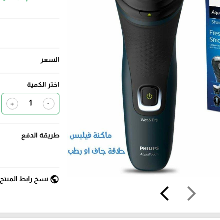
السعر
اختر الكمية
+
-
طريقة الدفع
public
نسخ رابط المنتج
arrow_back_ios
arrow_forward_ios