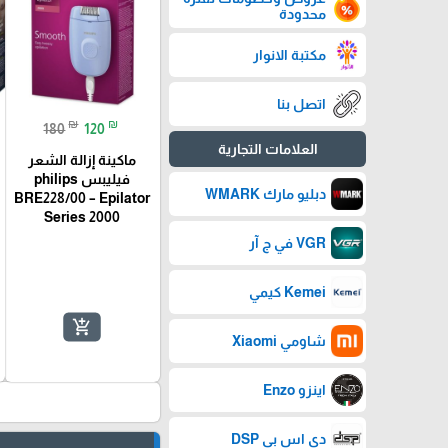
محدودة
مكتبة الانوار
اتصل بنا
₪
₪
180
120
العلامات التجارية
ماكينة إزالة الشعر
فيليبس philips
دبليو مارك WMARK
BRE228/00 – Epilator
Series 2000
VGR في ج آر
Kemei كيمي
add_shopping_cart
شاومي Xiaomi
اينزو Enzo
دي اس بي DSP