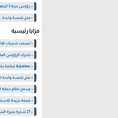
• رؤوس مرنة 3 اتجاهات
• فتح بلمسة واحدة
مزايا رئيسية
• ُصممت شفرات ComfortCut لتنزلق بسلاسة على البشرة
• تتحرك الرؤوس العائم
• Aquatec لحلاقة جافة أو رطبة منعشة
• فتح بلمسة واحدة
• يسمح نظام حماية ال
• قبضة مريحة للاستخ
• 27 شفرة بميزة الشحذ الذاتي تضمن حلاقة متسقة ونظيفة