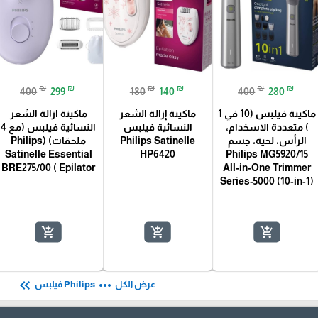
₪
₪
₪
₪
₪
₪
400
299
180
140
400
280
ماكينة فيلبس (10 في 1
ماكينة إزالة الشعر
ماكينة ازالة الشعر
) متعددة الاسخدام،
النسائية فيلبس
النسائية فيلبس (مع 4
الرأس، لحية، جسم
Philips Satinelle
ملحقات) (Philips
Satinelle Essential
HP6420
Philips MG5920/15
BRE275/00 ( Epilator
All‑in‑One Trimmer
Series‑5000 (10‑in‑1)
add_shopping_cart
add_shopping_cart
add_shopping_cart
keyboard_double_arrow_left
more_horiz
عرض الكل
Philips فيلبس