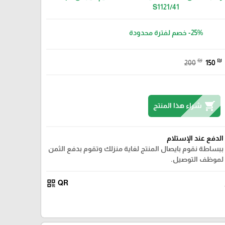
S1121/41
-25%
خصم لفترة محدودة
₪
₪
200
150
shopping_cart
شراء هذا المنتج
الدفع عند الإستلام
ببساطة نقوم بايصال المنتج لغاية منزلك وتقوم بدفع الثمن
لموظف التوصيل.
qr_code
QR