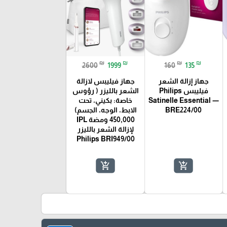
₪
₪
₪
₪
2600
1999
160
135
جهاز إزالة الشعر
جهاز فيليبس لازالة
فيليبس Philips
الشعر بالليزر ( رؤوس
Satinelle Essential —
خاصة: بكيني، تحت
BRE224/00
الابط، الوجه، الجسم)
450,000 ومضة IPL
لإزالة الشعر بالليزر
Philips BRI949/00
add_shopping_cart
add_shopping_cart