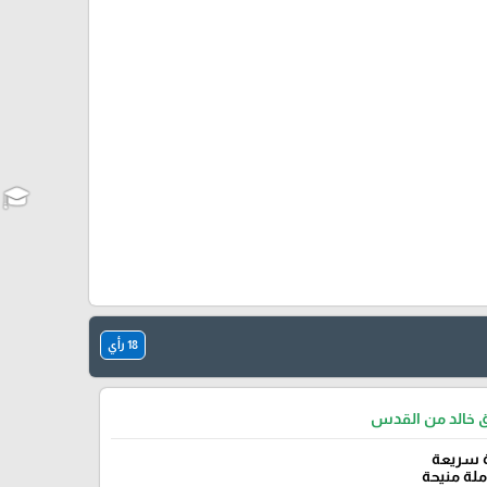
18 رأي
ق خالد من القدس
 سريعة
لة منيحة