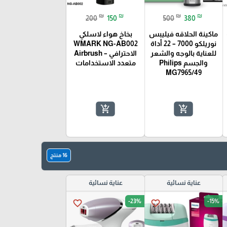
₪
₪
₪
₪
200
150
500
380
ماكينة الحلاقه فيليبس
بخاخ هواء لاسلكي
نوريلكو 7000 – 22 أداة
WMARK NG-AB002
للعناية بالوجه والشعر
الاحترافي – Airbrush
والجسم Philips
متعدد الاستخدامات
MG7965/49
add_shopping_cart
add_shopping_cart
16 منتج
عناية نسائية
عناية نسائية
-23%
-15%
favorite_border
favorite_border