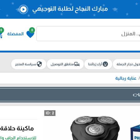
مبارك النجاح لطلبة التوجيهي
play_circle
0
0
g_cart
favorite
المفضلة
security
commute
emoji_emotions
ول تجار الجملة
آراء زبائننا
مناطق التوصيل
سياسة المتجر
عناية رجالية
ا👉
ماكينة حلاقة فيلب