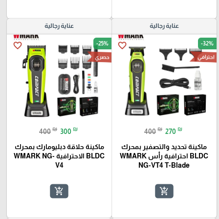
عناية رجالية
عناية رجالية
-25%
-32%
favorite_border
favorite_border
احترافي
حصري
₪
₪
₪
₪
400
300
400
270
ماكينة تحديد والتصفير بمحرك
ماكينة حلاقة دبليومارك بمحرك
BLDC احترافية رأس WMARK
BLDC الاحترافية WMARK NG-
V4
NG-VT4 T-Blade
add_shopping_cart
add_shopping_cart