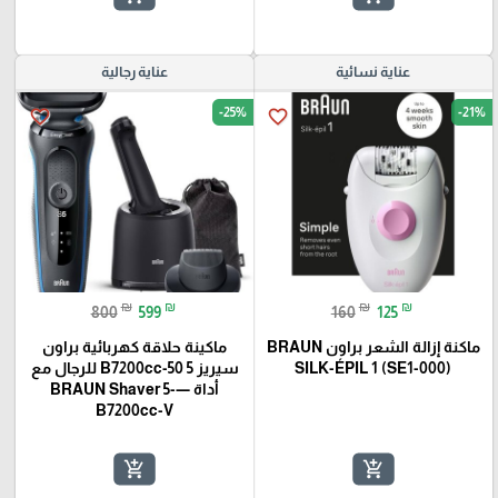
عناية نسائية
عناية رجالية
🎓
-25%
-21%
favorite_border
favorite_border
₪
₪
₪
₪
800
599
160
125
ماكنة إزالة الشعر براون BRAUN
ماكينة حلاقة كهربائية براون
SILK-ÉPIL 1 (SE1-000)
سيريز 5 50-B7200cc للرجال مع
أداة —BRAUN Shaver 5-
B7200cc-V
add_shopping_cart
add_shopping_cart