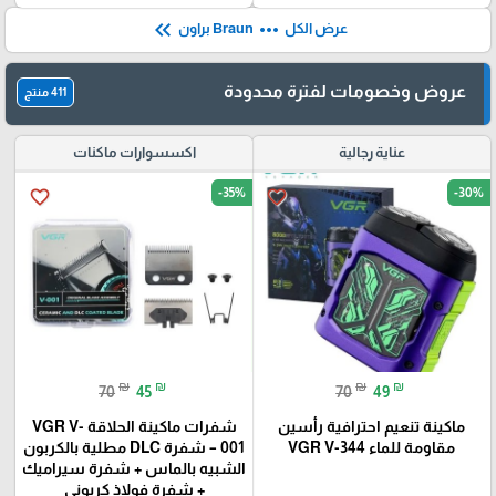
keyboard_double_arrow_left
more_horiz
عرض الكل
Braun براون
عروض وخصومات لفترة محدودة
411 منتج
عناية رجالية
اكسسوارات ماكنات
-35%
-30%
favorite_border
favorite_border
₪
₪
₪
₪
70
45
70
49
ماكينة تنعيم احترافية رأسين
شفرات ماكينة الحلاقة VGR V-
مقاومة للماء VGR V-344
001 – شفرة DLC مطلية بالكربون
الشبيه بالماس + شفرة سيراميك
+ شفرة فولاذ كربوني