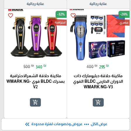
عناية رجالية
عناية رجالية
-32%
-26%
favorite_border
favorite_border
احترافية
حصري
₪
₪
₪
₪
500
340
400
295
ماكينة حلاقة دبليومارك ذات
ماكينة حلاقة الشعرالاحترافية
الدوران الخارجي BLDC القوي
بمحرك BLDC قوي WMARK NG-
V2
WMARK NG-V3
add_shopping_cart
add_shopping_cart
keyboard_double_arrow_left
more_horiz
عرض الكل
عروض وخصومات لفترة محدودة