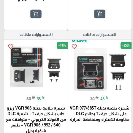
add_shopping_cart
add_shopping_cart
اكسسوارات ماكنات
اكسسوارات ماكنات
-41%
-35%
favorite_border
favorite_border
₪
₪
₪
₪
60
35
70
45
شفرة حلاقة بديلة VGR 977/885T
شفرة حلاقة بديلة VGR 906 زيرو
على شكل حرف T بطلاء DLC –
جاب بشكل حرف T – شفرة DLC
مقاومة للاهتراء ومنخفضة الحرارة
من الفولاذ الكربوني – متوافقة مع
VGR 906 / 992 / 640 – طقم
شفرة بديل