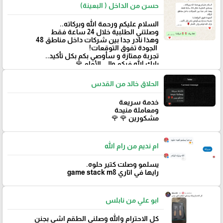
حسن من الداخل ( البعينة)
‏السلام عليكم ورحمة الله وبركاته..
وصلتني الطلبية خلال 24 ساعة فقط
‏وهذا نادر جدا بين شركات داخل مناطق 48
‏ الجودة تفوق التوقعات!
تجربة ممتازة و سأوصي بكم بكل تأكيد..
‏بارك الله فيكم وإلى الأمام 🌹
الحلاق خالد من القدس
خدمة سريعة
ومعاملة منيحة
مشكورين 🌹 🌹
ام نديم من رام الله
يسلمو وصلت كتير حلوه.
رايها في اتاري game stack m8
ابو علي من نابلس
كل الاحترام والله وصلني الطقم اشي بجنن