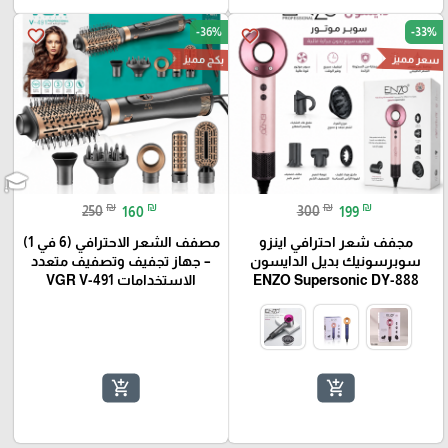
-36%
-33%
favorite_border
favorite_border
سعر مميز
بكج مميز
₪
₪
₪
₪
250
160
300
199
مجفف شعر احترافي اينزو
مصفف الشعر الاحترافي (6 في 1)
سوبرسونيك بديل الدايسون
– جهاز تجفيف وتصفيف متعدد
ENZO Supersonic DY-888
الاستخدامات VGR V-491
add_shopping_cart
add_shopping_cart