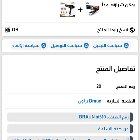
يمكن شراؤها معاً
add
qr_code
public
نسخ رابط المنتج
QR
policy
policy
policy
سياسة التبديل
سياسة التوصيل
سياسة الإلغاء
تفاصيل المنتج
رقم المنتج
20
العلامة التجارية
Braun براون
رقم الصنف: BRAUN st510
عن هذه السلعة