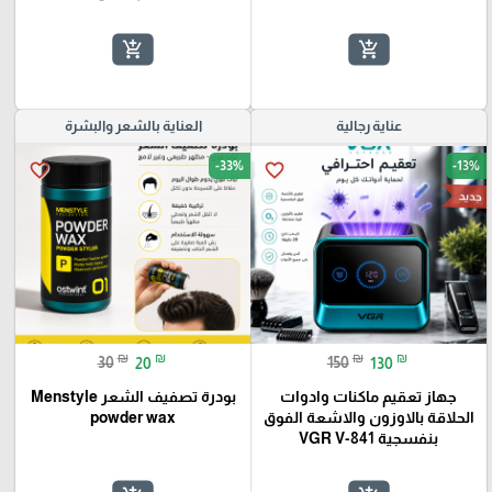
add_shopping_cart
add_shopping_cart
عناية رجالية
العناية بالشعر والبشرة
-33%
-13%
favorite_border
favorite_border
جديد
₪
₪
₪
₪
30
20
150
130
جهاز تعقيم ماكنات وادوات
بودرة تصفيف الشعر Menstyle
الحلاقة بالاوزون والاشعة الفوق
powder wax
بنفسجية VGR V-841