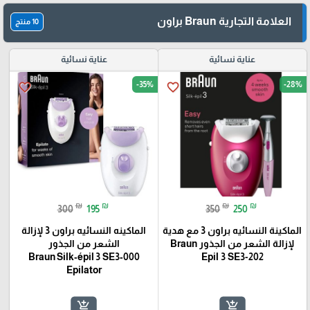
العلامة التجارية Braun براون
10 منتج
عناية نسائية
عناية نسائية
-35%
-28%
favorite_border
favorite_border
₪
₪
₪
₪
300
195
350
250
الماكينة النسائيه براون 3 مع هدية
الماكينه النسائيه براون 3 لإزالة
لإزالة الشعر من الجذور Braun
الشعر من الجذور
Braun Silk‑épil 3 SE3‑000
Epil 3 SE3-202
Epilator
add_shopping_cart
add_shopping_cart