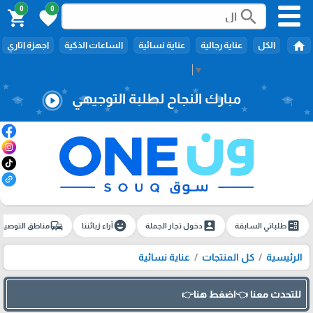
0
0
search
shopping_cart
favorite
home
الكل
عناية رجالية
عناية نسائية
الساعات الذكية
اجهزة اتاري
Select Language
▼
مبارك النجاح لطلبة التوجيهي
play_circle
commute
emoji_emotions
account_box
ballot
طلباتي السابقة
دخول تجار الجملة
آراء زبائننا
مناطق التوصيل
الرئيسية
كل المنتجات
عناية نسائية
للتحدث معنا 👈اضغط هنا👉