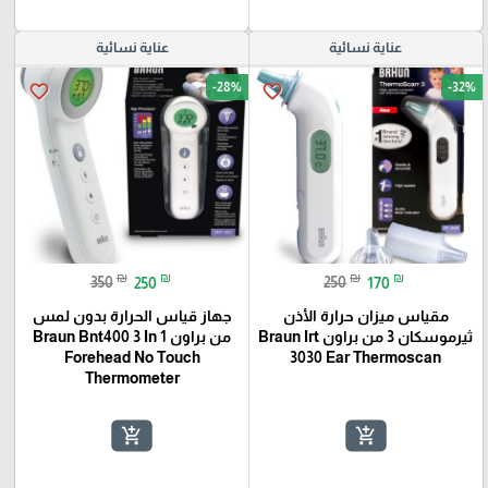
عناية نسائية
عناية نسائية
-28%
-32%
favorite_border
favorite_border
₪
₪
₪
₪
350
250
250
170
مقياس ميزان حرارة الأذن
جهاز قياس الحرارة بدون لمس
ثيرموسكان 3 من براون Braun Irt
من براون Braun Bnt400 3 In 1
Forehead No Touch
3030 Ear Thermoscan
Thermometer
add_shopping_cart
add_shopping_cart