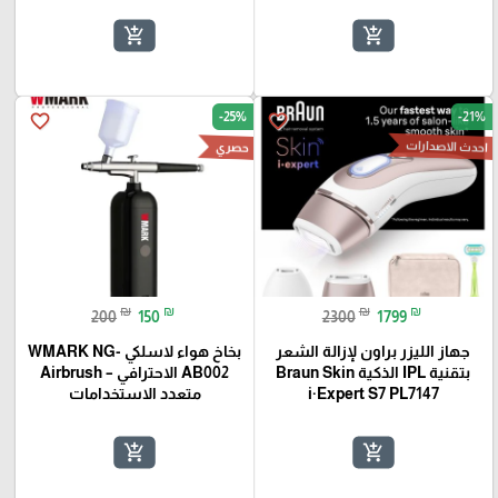
add_shopping_cart
add_shopping_cart
-25%
-21%
favorite_border
favorite_border
احدث الاصدارات
حصري
₪
₪
₪
₪
200
150
2300
1799
جهاز الليزر براون لإزالة الشعر
بخاخ هواء لاسلكي WMARK NG-
بتقنية IPL الذكية Braun Skin
AB002 الاحترافي – Airbrush
i·Expert S7 PL7147
متعدد الاستخدامات
add_shopping_cart
add_shopping_cart