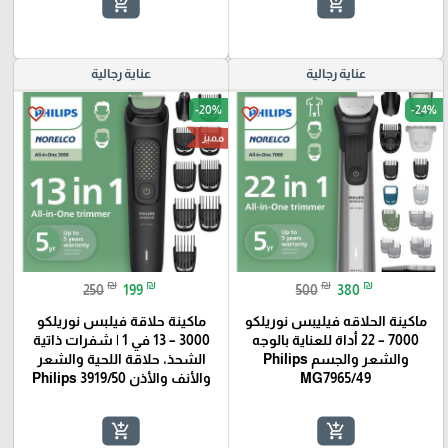
add_shopping_cart
add_shopping_cart
عناية رجالية
عناية رجالية
-20%
-24%
favorite_border
favorite_border
مميز
₪
₪
₪
₪
250
199
500
380
ماكينة الحلاقه فيليبس نوريلكو
ماكينة حلاقة فيلبس نوريلكو
7000 – 22 أداة للعناية بالوجه
3000 – 13 في 1 | شفرات ذاتية
والشعر والجسم Philips
الشحذ، حلاقة اللحية والشعر
MG7965/49
والأنف والأذن Philips 3919/50
add_shopping_cart
add_shopping_cart