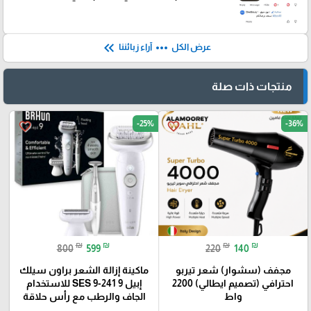
keyboard_double_arrow_left
more_horiz
عرض الكل
آراء زبائننا
منتجات ذات صلة
-25%
-36%
favorite_border
favorite_border
₪
₪
₪
₪
800
599
220
140
مجفف (سشوار) شعر تيربو
ماكينة إزالة الشعر براون سيلك
احترافي (تصميم ايطالي) 2200
إبيل 9 SES 9-241 للاستخدام
واط
الجاف والرطب مع رأس حلاقة