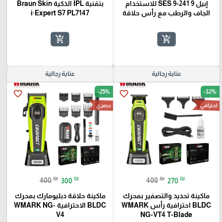
إبيل 9 SES 9-241 للاستخدام
بتقنية IPL الذكية Braun Skin
الجاف والرطب مع رأس حلاقة
i·Expert S7 PL7147
add_shopping_cart
add_shopping_cart
عناية رجالية
عناية رجالية
-25%
-32%
favorite_border
favorite_border
احترافي
حصري
₪
₪
₪
₪
400
300
400
270
ماكينة تحديد والتصفير بمحرك
ماكينة حلاقة دبليومارك بمحرك
BLDC احترافية رأس WMARK
BLDC الاحترافية WMARK NG-
V4
NG-VT4 T-Blade