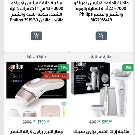
ماكينة الحلاقه فيليبس نوريلكو
ماكينة حلاقة فيلبس نوريلكو
7000 – 22 أداة للعناية بالوجه
3000 – 13 في 1 | شفرات ذاتية
والشعر والجسم Philips
الشحذ، حلاقة اللحية والشعر
MG7965/49
والأنف والأذن Philips 3919/50
add_shopping_cart
add_shopping_cart
عناية نسائية
عناية نسائية
-21%
-25%
favorite_border
favorite_border
احدث الاصدارات
₪
₪
₪
₪
2300
1799
800
599
ماكينة إزالة الشعر براون سيلك
جهاز الليزر براون لإزالة الشعر