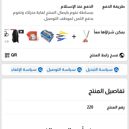
طريقة الدفع
الدفع عند الإستلام
ببساطة نقوم بايصال المنتج لغاية منزلك وتقوم
بدفع الثمن لموظف التوصيل.
يمكن شراؤها معاً
add
qr_code
public
نسخ رابط المنتج
QR
policy
policy
policy
سياسة التبديل
سياسة التوصيل
سياسة الإلغاء
تفاصيل المنتج
رقم المنتج
220