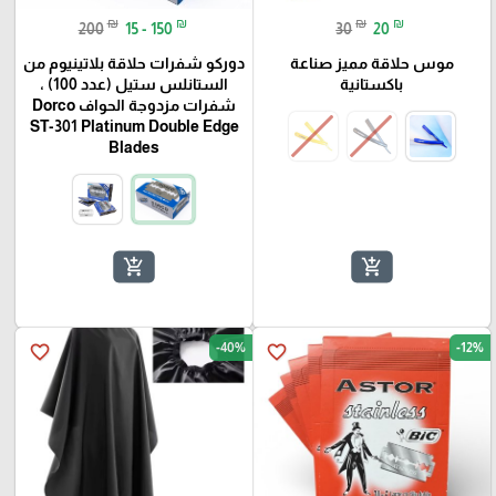
₪
₪
₪
₪
200
15 - 150
30
20
موس حلاقة مميز صناعة
دوركو شفرات حلاقة بلاتينيوم من
باكستانية
الستانلس ستيل (عدد 100) ،
شفرات مزدوجة الحواف Dorco
ST-301 Platinum Double Edge
Blades
add_shopping_cart
add_shopping_cart
-40%
-12%
favorite_border
favorite_border