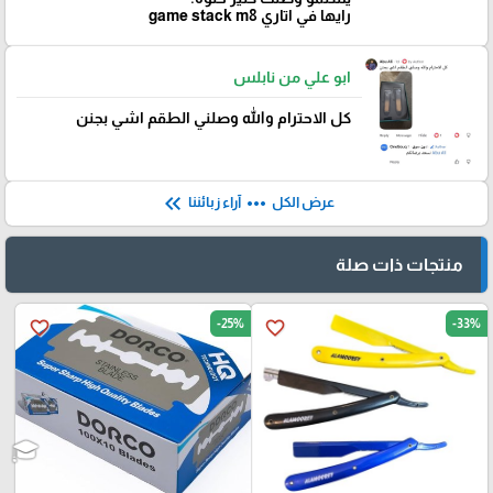
رايها في اتاري game stack m8
ابو علي من نابلس
كل الاحترام والله وصلني الطقم اشي بجنن
keyboard_double_arrow_left
more_horiz
عرض الكل
آراء زبائننا
منتجات ذات صلة
-25%
-33%
favorite_border
favorite_border