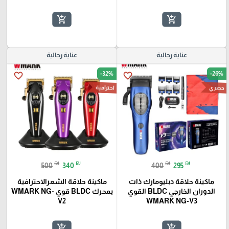
add_shopping_cart
add_shopping_cart
عناية رجالية
عناية رجالية
-32%
-26%
favorite_border
favorite_border
احترافية
حصري
₪
₪
₪
₪
500
340
400
295
ماكينة حلاقة دبليومارك ذات
ماكينة حلاقة الشعرالاحترافية
الدوران الخارجي BLDC القوي
بمحرك BLDC قوي WMARK NG-
V2
WMARK NG-V3
add_shopping_cart
add_shopping_cart