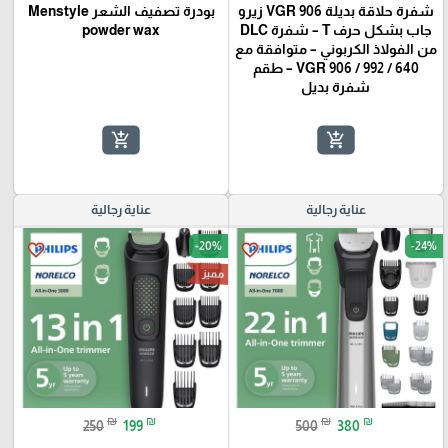
شفرة حلاقة بديلة VGR 906 زيرو
بودرة تصفيف الشعر Menstyle
جاب بشكل حرف T – شفرة DLC
powder wax
من الفولاذ الكربوني – متوافقة مع
VGR 906 / 992 / 640 – طقم
شفرة بديل
add_shopping_cart
add_shopping_cart
عناية رجالية
عناية رجالية
-20%
-24%
favorite_border
favorite_border
مميز
₪
₪
₪
₪
250
199
500
380