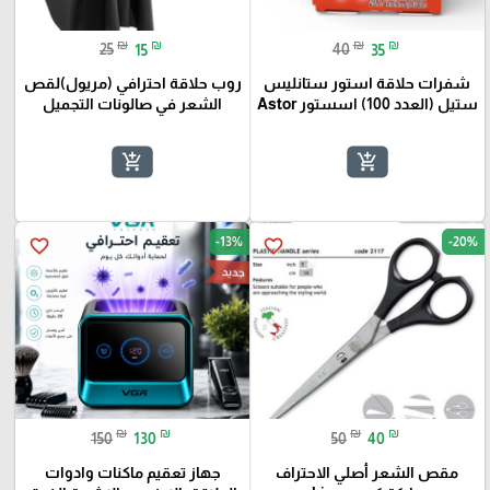
₪
₪
₪
₪
25
15
40
35
شفرات حلاقة استور ستانليس
روب حلاقة احترافي (مريول)لقص
ستيل (العدد 100) اسستور Astor
الشعر في صالونات التجميل
🎓
add_shopping_cart
add_shopping_cart
-13%
-20%
favorite_border
favorite_border
جديد
₪
₪
₪
₪
150
130
50
40
مقص الشعر أصلي الاحتراف
جهاز تعقيم ماكنات وادوات