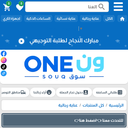
0
0
search
shopping_cart
favorite
home
الكل
عناية رجالية
عناية نسائية
الساعات الذكية
اجهزة اتاري
Select Language
▼
مبارك النجاح لطلبة التوجيهي
play_circle
commute
emoji_emotions
account_box
ballot
طلباتي السابقة
دخول تجار الجملة
آراء زبائننا
مناطق التوصيل
الرئيسية
كل المنتجات
عناية رجالية
للتحدث معنا 👈اضغط هنا👉