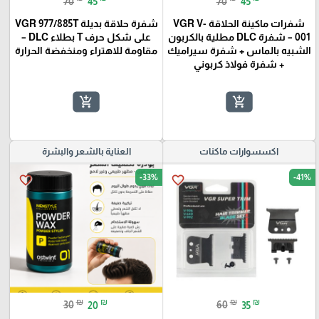
70
45
70
45
شفرات ماكينة الحلاقة VGR V-
شفرة حلاقة بديلة VGR 977/885T
001 – شفرة DLC مطلية بالكربون
على شكل حرف T بطلاء DLC –
الشبيه بالماس + شفرة سيراميك
مقاومة للاهتراء ومنخفضة الحرارة
+ شفرة فولاذ كربوني
add_shopping_cart
add_shopping_cart
اكسسوارات ماكنات
العناية بالشعر والبشرة
-33%
-41%
favorite_border
favorite_border
₪
₪
₪
₪
30
20
60
35