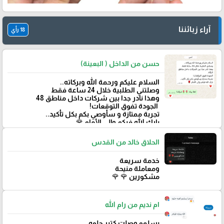
آراء زبائننا
18 رأي
حسن من الداخل ( البعينة)
‏السلام عليكم ورحمة الله وبركاته..
وصلتني الطلبية خلال 24 ساعة فقط
‏وهذا نادر جدا بين شركات داخل مناطق 48
‏ الجودة تفوق التوقعات!
تجربة ممتازة و سأوصي بكم بكل تأكيد..
‏بارك الله فيكم وإلى الأمام 🌹
الحلاق خالد من القدس
خدمة سريعة
ومعاملة منيحة
مشكورين 🌹 🌹
ام نديم من رام الله
يسلمو وصلت كتير حلوه.