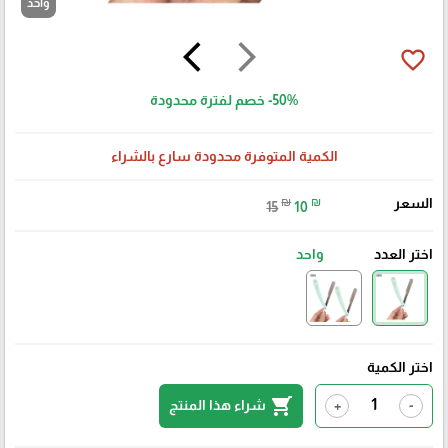
واحد
arrow_back_ios
arrow_forward_ios
favorite_border
-50%
خصم لفترة محدودة
الكمية المتوفرة محدودة سارع بالشراء
السعر
₪
₪
15
10
اختر العدد
واحد
اختر الكمية
shopping_cart
شراء هذا المنتج
+
-