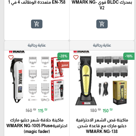
بمحرك BLDC قوي WMARK NG-
EN-758 متعددة الوظائف 4 في 1
V2
add_shopping_cart
add_shopping_cart
عناية رجالية
عناية رجالية
-28%
-16%
favorite_border
favorite_border
مميز
₪
₪
₪
₪
160
115
180
150
ماكينة قص الشعر الاحترافية
ماكينة حلاقة شعر دبليو مارك
دبليو مارك مع قاعدة شحن
احترافيةWMARK NG-1005 Pluse
(magic fader)
WMARK NG-138