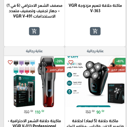
ماكنة حلاقة تنعيم مزدوجة VGR
مصفف الشعر الاحترافي (6 في 1)
V-363
– جهاز تجفيف وتصفيف متعدد
الاستخدامات VGR V-491
add_shopping_cart
add_shopping_cart
عناية رجالية
عناية رجالية
-26%
-40%
favorite_border
favorite_border
عرض مميز
سعر مميز
₪
₪
₪
₪
150
110
150
90
ماكنة حلاقة (5 ابعاد) لحلاقة
ماكينة حلاقة الشعر الاحترافية -
وتنعيم الذقن والراس مقاوم للماء
VGR V-013 Professional