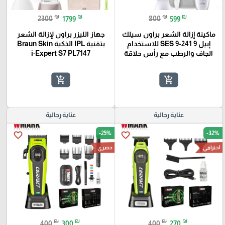
₪
₪
₪
₪
2300
1799
800
599
ماكينة إزالة الشعر براون سيلك
جهاز الليزر براون لإزالة الشعر
إبيل 9 SES 9-241 للاستخدام
بتقنية IPL الذكية Braun Skin
الجاف والرطب مع رأس حلاقة
i·Expert S7 PL7147
add_shopping_cart
add_shopping_cart
عناية رجالية
عناية رجالية
-25%
-32%
favorite_border
favorite_border
احترافي
حصري
₪
₪
₪
₪
400
300
400
270