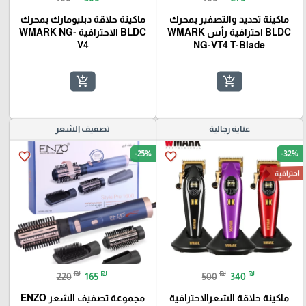
ماكينة تحديد والتصفير بمحرك
ماكينة حلاقة دبليومارك بمحرك
BLDC احترافية رأس WMARK
BLDC الاحترافية WMARK NG-
V4
NG-VT4 T-Blade
add_shopping_cart
add_shopping_cart
عناية رجالية
تصفيف الشعر
-25%
-32%
favorite_border
favorite_border
احترافية
₪
₪
₪
₪
220
165
500
340
ماكينة حلاقة الشعرالاحترافية
مجموعة تصفيف الشعر ENZO