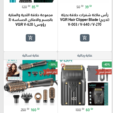
₪
₪
₪
₪
120
85
50
39
🎓
رأس ماكنة شفرات حلاقة بديلة
مجموعة حلاقة اللحية والعناية
(تدريج) VGR Hair Clipper Blade
بالجسم والاماكن الحساسة (3
V-003 / V-640 / V-270
رؤوس) VGR V-628
add_shopping_cart
add_shopping_cart
عناية رجالية
عناية نسائية
-36%
-40%
favorite_border
favorite_border
سعر مميز
بكج مميز
₪
₪
₪
₪
250
160
100
60