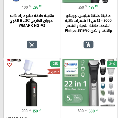
₪
₪
₪
₪
400
295
250
199
ماكينة حلاقة فيلبس نوريلكو
ماكينة حلاقة دبليومارك ذات
3000 – 13 في 1 | شفرات ذاتية
الدوران الخارجي BLDC القوي
الشحذ، حلاقة اللحية والشعر
WMARK NG-V3
والأنف والأذن Philips 3919/50
add_shopping_cart
add_shopping_cart
-25%
-24%
favorite_border
favorite_border
حصري
₪
₪
₪
₪
200
150
500
380