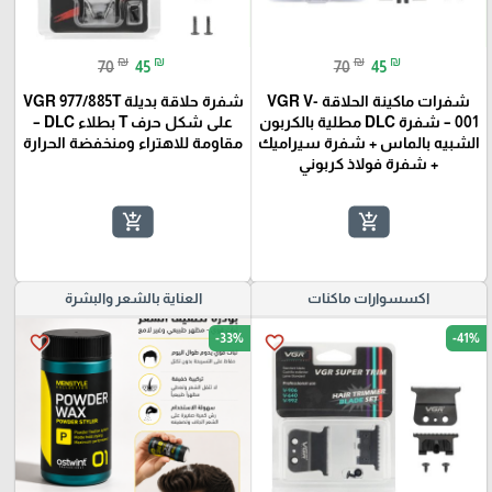
₪
₪
₪
₪
70
45
70
45
شفرات ماكينة الحلاقة VGR V-
شفرة حلاقة بديلة VGR 977/885T
001 – شفرة DLC مطلية بالكربون
على شكل حرف T بطلاء DLC –
الشبيه بالماس + شفرة سيراميك
مقاومة للاهتراء ومنخفضة الحرارة
+ شفرة فولاذ كربوني
add_shopping_cart
add_shopping_cart
اكسسوارات ماكنات
العناية بالشعر والبشرة
-33%
-41%
favorite_border
favorite_border