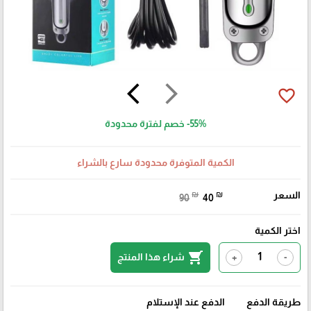
arrow_back_ios
arrow_forward_ios
favorite_border
-55%
خصم لفترة محدودة
الكمية المتوفرة محدودة سارع بالشراء
السعر
₪
₪
90
40
اختر الكمية
shopping_cart
شراء هذا المنتج
+
-
طريقة الدفع
الدفع عند الإستلام