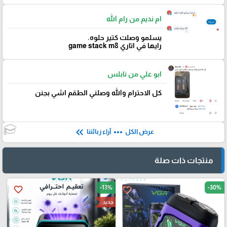
ام نديم من رام الله
يسلمو وصلت كتير حلوه.
رايها في اتاري game stack m8
ابو علي من نابلس
كل الاحترام والله وصلني الطقم اشي بجنن
keyboard_double_arrow_left
more_horiz
عرض الكل
آراء زبائننا
منتجات ذات صلة
-13%
-30%
favorite_border
favorite_border
جديد