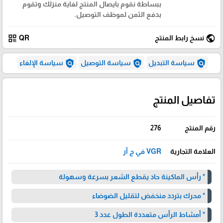
ببساطة نقوم بايصال المنتج لغاية منزلك وتقوم
بدفع الثمن لموظف التوصيل.
qr_code
public
نسخ رابط المنتج
QR
policy
policy
policy
سياسة التبديل
سياسة التوصيل
سياسة الإلغاء
تفاصيل المنتج
رقم المنتج
276
العلامة التجارية
VGR في ج آر
* رأس الماكينة حاد يقطع الشعر بسرعة وسهولة
* محرك بتردد منخفض لتقليل الضوضاء
* أمشاط الرأس متعددة الطول عدد 3