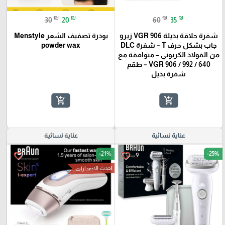
₪
₪
₪
₪
30
20
60
35
شفرة حلاقة بديلة VGR 906 زيرو
بودرة تصفيف الشعر Menstyle
جاب بشكل حرف T – شفرة DLC
powder wax
من الفولاذ الكربوني – متوافقة مع
VGR 906 / 992 / 640 – طقم
شفرة بديل
add_shopping_cart
add_shopping_cart
عناية نسائية
عناية نسائية
-21%
-25%
favorite_border
favorite_border
احدث الاصدارات