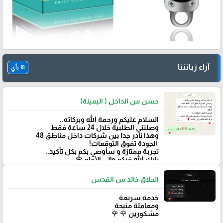
آراء زبائننا
18 رأي
حسن من الداخل ( البعينة)
‏السلام عليكم ورحمة الله وبركاته..
وصلتني الطلبية خلال 24 ساعة فقط
‏وهذا نادر جدا بين شركات داخل مناطق 48
‏ الجودة تفوق التوقعات!
تجربة ممتازة و سأوصي بكم بكل تأكيد..
‏بارك الله فيكم وإلى الأمام 🌹
الحلاق خالد من القدس
خدمة سريعة
ومعاملة منيحة
مشكورين 🌹 🌹