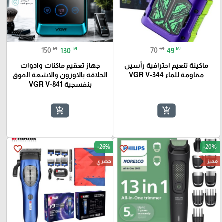
₪
₪
₪
₪
150
130
70
49
ماكينة تنعيم احترافية رأسين
جهاز تعقيم ماكنات وادوات
مقاومة للماء VGR V-344
الحلاقة بالاوزون والاشعة الفوق
بنفسجية VGR V-841
add_shopping_cart
add_shopping_cart
-26%
-20%
favorite_border
favorite_border
حصري
مميز