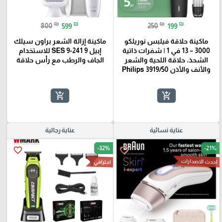
₪
₪
₪
₪
800
599
250
199
ماكينة حلاقة فيلبس نوريلكو
ماكينة إزالة الشعر براون سيلك
3000 – 13 في 1 | شفرات ذاتية
إبيل 9 SES 9-241 للاستخدام
الشحذ، حلاقة اللحية والشعر
الجاف والرطب مع رأس حلاقة
والأنف والأذن Philips 3919/50
add_shopping_cart
add_shopping_cart
عناية نسائية
عناية رجالية
-32%
-21%
favorite_border
favorite_border
احدث الاصدارات
احترافي