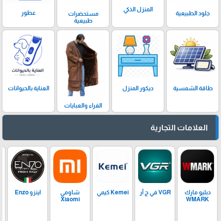
المنزل الذكي
عطور
جلود الطبيعية
مستحضرات
طبيعية
ديكور المنزل
العناية بالحيوانات
طاقة الشمسية
الفراء والعبايات
العلامات التجارية
دبليو مارك
VGR في ج آر
Kemei كيمي
شاومي
اينزو Enzo
Xiaomi
WMARK