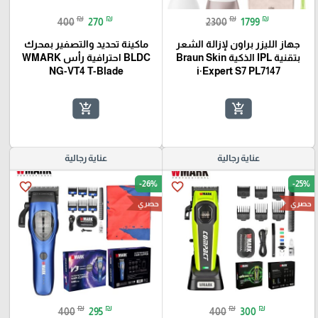
₪
₪
₪
₪
400
270
2300
1799
جهاز الليزر براون لإزالة الشعر
ماكينة تحديد والتصفير بمحرك
بتقنية IPL الذكية Braun Skin
BLDC احترافية رأس WMARK
NG-VT4 T-Blade
i·Expert S7 PL7147
add_shopping_cart
add_shopping_cart
عناية رجالية
عناية رجالية
-26%
-25%
favorite_border
favorite_border
حصري
حصري
₪
₪
₪
₪
400
295
400
300