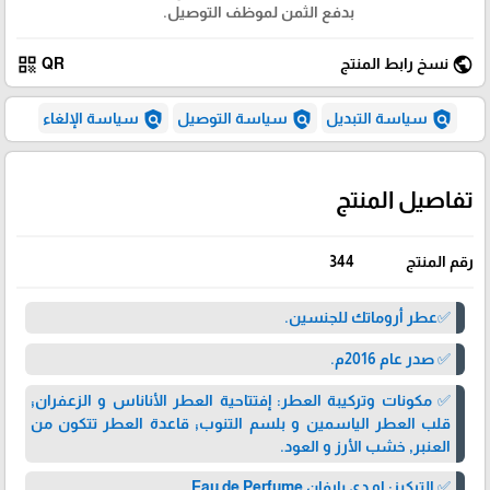
بدفع الثمن لموظف التوصيل.
qr_code
public
نسخ رابط المنتج
QR
policy
policy
policy
سياسة التبديل
سياسة التوصيل
سياسة الإلغاء
تفاصيل المنتج
رقم المنتج
344
✅عطر أروماتك للجنسين.
✅ صدر عام 2016م.
✅ مكونات وتركيبة العطر: إفتتاحية العطر الأناناس و الزعفران;
قلب العطر الياسمين و بلسم التنوب; قاعدة العطر تتكون من
العنبر, خشب الأرز و العود.
✅ التركيز: او دي بارفان Eau de Perfume.