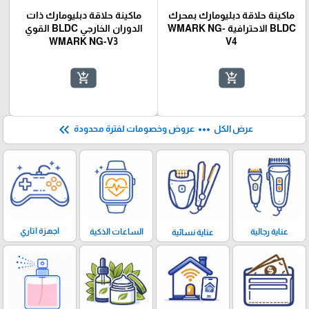
ماكينة حلاقة دبليومارك بمحرك
ماكينة حلاقة دبليومارك ذات
BLDC الاحترافية WMARK NG-
الدوران الخارجي BLDC القوي
WMARK NG-V3
V4
add_shopping_cart
add_shopping_cart
keyboard_double_arrow_left
more_horiz
عرض الكل
عروض وخصومات لفترة محدودة
اجهزة اتاري
الساعات الذكية
عناية رجالية
عناية نسائية