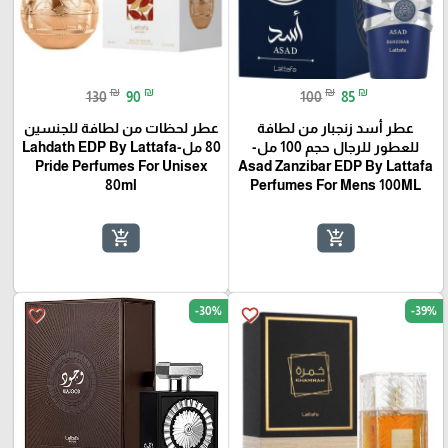
₪
₪
₪
₪
130
90
100
85
عطر أسد زنجبار من لطافة
عطر لحظات من لطافة للجنسين
للعطور للرجال حجم 100 مل-
80 مل-Lahdath EDP By Lattafa
Pride Perfumes For Unisex
Asad Zanzibar EDP By Lattafa
80ml
Perfumes For Mens 100ML
add_shopping_cart
add_shopping_cart
🎓
-30%
-39%
favorite_border
favorite_border