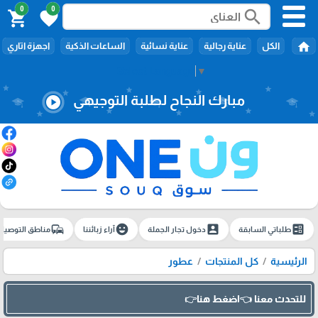
0
0
search
shopping_cart
favorite
home
الكل
عناية رجالية
عناية نسائية
الساعات الذكية
اجهزة اتاري
Select Language
▼
مبارك النجاح لطلبة التوجيهي
play_circle
commute
emoji_emotions
account_box
ballot
طلباتي السابقة
دخول تجار الجملة
آراء زبائننا
مناطق التوصيل
الرئيسية
كل المنتجات
عطور
للتحدث معنا 👈اضغط هنا👉