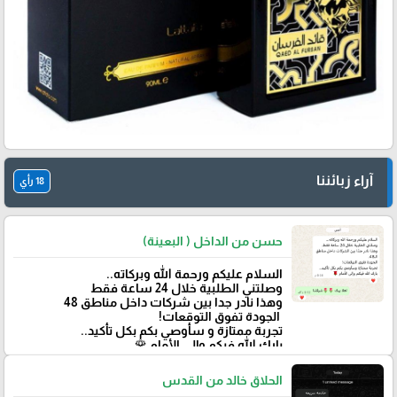
آراء زبائننا
18 رأي
حسن من الداخل ( البعينة)
‏السلام عليكم ورحمة الله وبركاته..
وصلتني الطلبية خلال 24 ساعة فقط
‏وهذا نادر جدا بين شركات داخل مناطق 48
‏ الجودة تفوق التوقعات!
تجربة ممتازة و سأوصي بكم بكل تأكيد..
‏بارك الله فيكم وإلى الأمام 🌹
الحلاق خالد من القدس