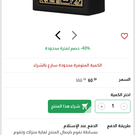
arrow_back_ios
arrow_forward_ios
favorite_border
-40%
خصم لفترة محدودة
الكمية المتوفرة محدودة سارع بالشراء
السعر
₪
₪
100
60
اختر الكمية
shopping_cart
شراء هذا المنتج
+
-
طريقة الدفع
الدفع عند الإستلام
ببساطة نقوم بايصال المنتج لغاية منزلك وتقوم