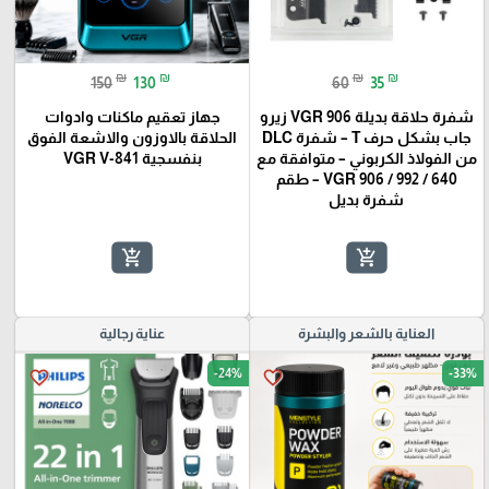
₪
₪
₪
₪
150
130
60
35
شفرة حلاقة بديلة VGR 906 زيرو
جهاز تعقيم ماكنات وادوات
جاب بشكل حرف T – شفرة DLC
الحلاقة بالاوزون والاشعة الفوق
من الفولاذ الكربوني – متوافقة مع
بنفسجية VGR V-841
VGR 906 / 992 / 640 – طقم
شفرة بديل
add_shopping_cart
add_shopping_cart
العناية بالشعر والبشرة
عناية رجالية
-24%
-33%
favorite_border
favorite_border