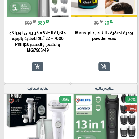
₪
₪
₪
₪
500
380
30
20
بودرة تصفيف الشعر Menstyle
ماكينة الحلاقه فيليبس نوريلكو
powder wax
7000 – 22 أداة للعناية بالوجه
والشعر والجسم Philips
MG7965/49
add_shopping_cart
add_shopping_cart
عناية رجالية
عناية نسائية
-25%
-20%
favorite_border
favorite_border
مميز