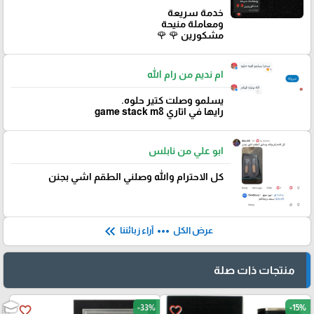
خدمة سريعة
ومعاملة منيحة
مشكورين 🌹 🌹
ام نديم من رام الله
يسلمو وصلت كتير حلوه.
رايها في اتاري game stack m8
ابو علي من نابلس
كل الاحترام والله وصلني الطقم اشي بجنن
keyboard_double_arrow_left
more_horiz
عرض الكل
آراء زبائننا
منتجات ذات صلة
-33%
-15%
favorite_border
favorite_border