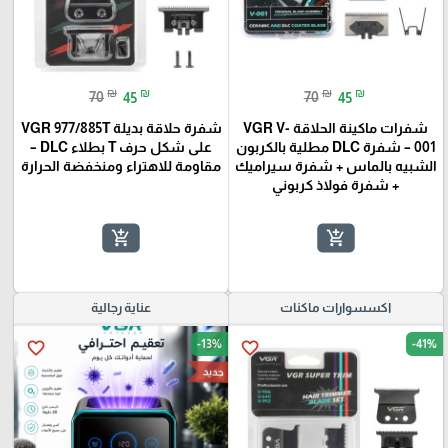
₪
₪
₪
₪
70
45
70
45
شفرات ماكينة الحلاقة VGR V-
شفرة حلاقة بديلة VGR 977/885T
001 – شفرة DLC مطلية بالكربون
على شكل حرف T بطلاء DLC –
الشبيه بالماس + شفرة سيراميك
مقاومة للاهتراء ومنخفضة الحرارة
+ شفرة فولاذ كربوني
add_shopping_cart
add_shopping_cart
اكسسوارات ماكنات
عناية رجالية
-13%
-41%
favorite_border
favorite_border
جديد