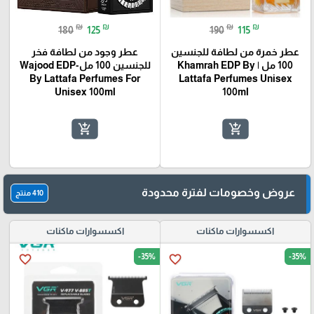
₪
₪
₪
₪
180
125
190
115
عطر خمرة من لطافة للجنسين
عطر وجود من لطافة فخر
100 مل | Khamrah EDP By
للجنسين 100 مل-Wajood EDP
By Lattafa Perfumes For
Lattafa Perfumes Unisex
Unisex 100ml
100ml
add_shopping_cart
add_shopping_cart
عروض وخصومات لفترة محدودة
410 منتج
اكسسوارات ماكنات
اكسسوارات ماكنات
-35%
-35%
favorite_border
favorite_border