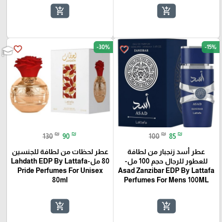
add_shopping_cart
add_shopping_cart
-30%
-15%
favorite_border
favorite_border
₪
₪
₪
₪
130
90
100
85
عطر أسد زنجبار من لطافة
عطر لحظات من لطافة للجنسين
للعطور للرجال حجم 100 مل-
80 مل-Lahdath EDP By Lattafa
Pride Perfumes For Unisex
Asad Zanzibar EDP By Lattafa
80ml
Perfumes For Mens 100ML
add_shopping_cart
add_shopping_cart