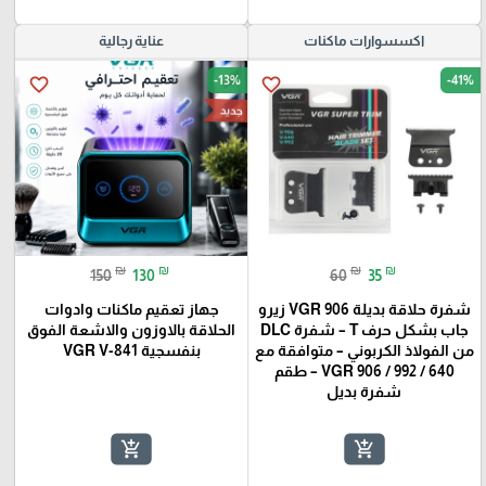
اكسسوارات ماكنات
عناية رجالية
-13%
-41%
favorite_border
favorite_border
جديد
₪
₪
₪
₪
150
130
60
35
شفرة حلاقة بديلة VGR 906 زيرو
جهاز تعقيم ماكنات وادوات
جاب بشكل حرف T – شفرة DLC
الحلاقة بالاوزون والاشعة الفوق
من الفولاذ الكربوني – متوافقة مع
بنفسجية VGR V-841
VGR 906 / 992 / 640 – طقم
شفرة بديل
add_shopping_cart
add_shopping_cart