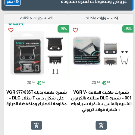
عروض وخصومات لفترة محدودة
410 منتج
اكسسوارات ماكنات
اكسسوارات ماكنات
-35%
-35%
favorite_border
favorite_border
₪
₪
₪
₪
70
45
70
45
شفرات ماكينة الحلاقة VGR V-
شفرة حلاقة بديلة VGR 977/885T
001 – شفرة DLC مطلية بالكربون
على شكل حرف T بطلاء DLC –
الشبيه بالماس + شفرة سيراميك
مقاومة للاهتراء ومنخفضة الحرارة
+ شفرة فولاذ كربوني
add_shopping_cart
add_shopping_cart