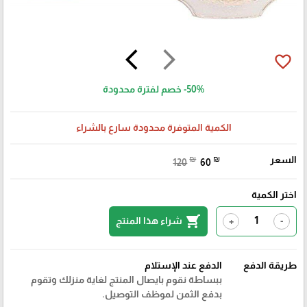
arrow_back_ios
arrow_forward_ios
favorite_border
-50%
خصم لفترة محدودة
الكمية المتوفرة محدودة سارع بالشراء
السعر
₪
₪
120
60
اختر الكمية
shopping_cart
شراء هذا المنتج
+
-
طريقة الدفع
الدفع عند الإستلام
ببساطة نقوم بايصال المنتج لغاية منزلك وتقوم
بدفع الثمن لموظف التوصيل.