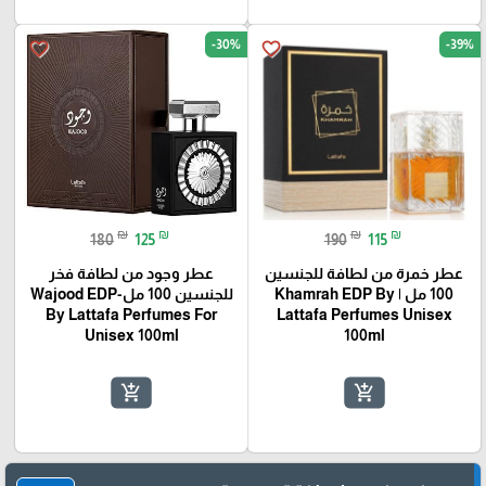
-30%
-39%
favorite_border
favorite_border
₪
₪
₪
₪
180
125
190
115
عطر خمرة من لطافة للجنسين
عطر وجود من لطافة فخر
100 مل | Khamrah EDP By
للجنسين 100 مل-Wajood EDP
By Lattafa Perfumes For
Lattafa Perfumes Unisex
Unisex 100ml
100ml
🎓
add_shopping_cart
add_shopping_cart