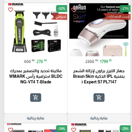
-32%
-21%
favorite_border
favorite_border
احدث الاصدارات
احترافي
₪
₪
₪
₪
400
270
2300
1799
جهاز الليزر براون لإزالة الشعر
ماكينة تحديد والتصفير بمحرك
بتقنية IPL الذكية Braun Skin
BLDC احترافية رأس WMARK
NG-VT4 T-Blade
i·Expert S7 PL7147
add_shopping_cart
add_shopping_cart
عناية رجالية
عناية رجالية
-26%
-25%
favorite_border
favorite_border