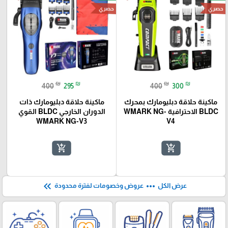
حصري
حصري
₪
₪
₪
₪
400
295
400
300
ماكينة حلاقة دبليومارك بمحرك
ماكينة حلاقة دبليومارك ذات
BLDC الاحترافية WMARK NG-
الدوران الخارجي BLDC القوي
WMARK NG-V3
V4
add_shopping_cart
add_shopping_cart
keyboard_double_arrow_left
more_horiz
عرض الكل
عروض وخصومات لفترة محدودة