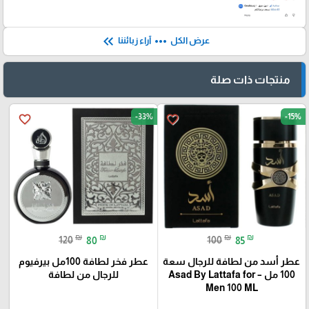
keyboard_double_arrow_left
more_horiz
عرض الكل
آراء زبائننا
منتجات ذات صلة
-33%
-15%
favorite_border
favorite_border
₪
₪
₪
₪
120
80
100
85
عطر أسد من لطافة للرجال سعة
عطر فخر لطافة 100مل بيرفيوم
100 مل – Asad By Lattafa for
للرجال من لطافة
Men 100 ML