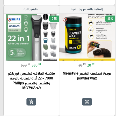
العناية بالشعر والبشرة
عناية رجالية
-24%
-33%
favorite_border
favorite_border
₪
₪
₪
₪
500
380
30
20
بودرة تصفيف الشعر Menstyle
ماكينة الحلاقه فيليبس نوريلكو
powder wax
7000 – 22 أداة للعناية بالوجه
والشعر والجسم Philips
MG7965/49
add_shopping_cart
add_shopping_cart