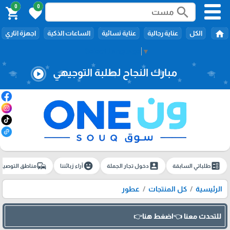
0
0
search
shopping_cart
favorite
home
الكل
عناية رجالية
عناية نسائية
الساعات الذكية
اجهزة اتاري
Select Language
▼
مبارك النجاح لطلبة التوجيهي
play_circle
commute
emoji_emotions
account_box
ballot
طلباتي السابقة
دخول تجار الجملة
آراء زبائننا
مناطق التوصيل
الرئيسية
كل المنتجات
عطور
للتحدث معنا 👈اضغط هنا👉