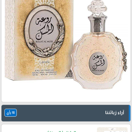
آراء زبائننا
18 رأي