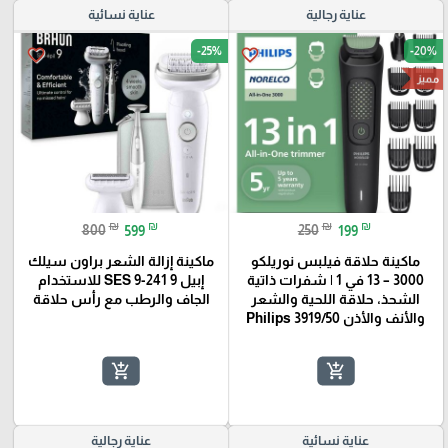
عناية رجالية
عناية نسائية
-25%
-20%
favorite_border
favorite_border
مميز
₪
₪
₪
₪
800
599
250
199
ماكينة حلاقة فيلبس نوريلكو
ماكينة إزالة الشعر براون سيلك
3000 – 13 في 1 | شفرات ذاتية
إبيل 9 SES 9-241 للاستخدام
الشحذ، حلاقة اللحية والشعر
الجاف والرطب مع رأس حلاقة
والأنف والأذن Philips 3919/50
add_shopping_cart
add_shopping_cart
عناية نسائية
عناية رجالية