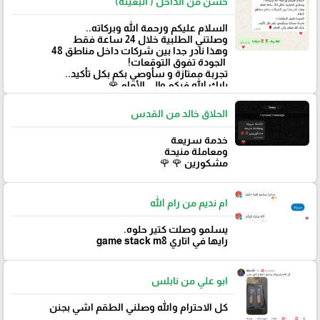
حسن من الداخل ( البعينة)
‏السلام عليكم ورحمة الله وبركاته..
وصلتني الطلبية خلال 24 ساعة فقط
‏وهذا نادر جدا بين شركات داخل مناطق 48
‏ الجودة تفوق التوقعات!
تجربة ممتازة و سأوصي بكم بكل تأكيد..
‏بارك الله فيكم وإلى الأمام 🌹
الحلاق خالد من القدس
خدمة سريعة
ومعاملة منيحة
مشكورين 🌹 🌹
ام نديم من رام الله
يسلمو وصلت كتير حلوه.
رايها في اتاري game stack m8
ابو علي من نابلس
كل الاحترام والله وصلني الطقم اشي بجنن