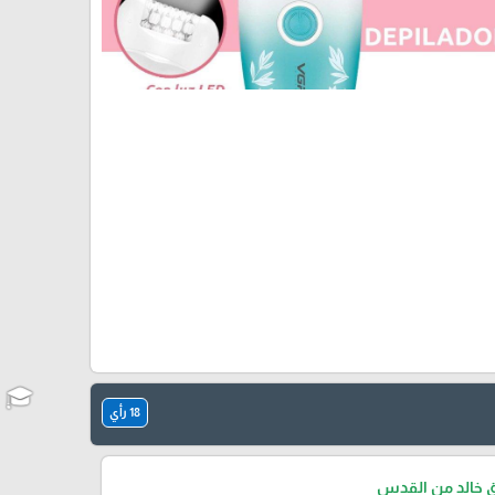
18 رأي
ق خالد من القدس