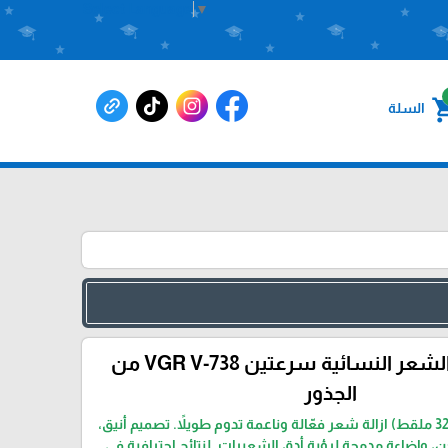
Select Language
▼
shoppin
السلة
‏ماكينة إزالة الشعر النسائية سرعتين VGR V-738 من
الجذور
VGR V-738 – (قوّة 32 ملقط) ازالة شعر فعّالة وناعمة تدوم طويلاً. تصميم أنيق،
ن، وإضاءة مدمجة لرؤية أدق الشعيرات. لنتائج احترافية في