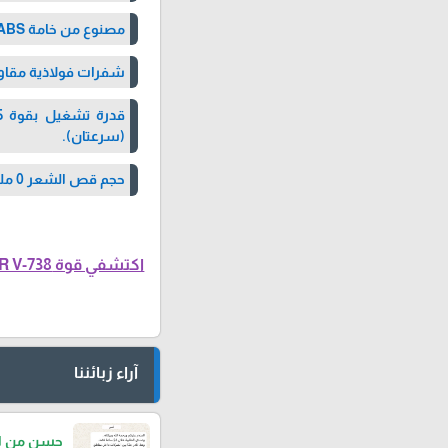
مصنوع من خامة ABS خفيفة ومقاومة للصدمات.
شفرات فولاذية مقاومة
(سرعتان).
حجم قص الشعر 0 ملم لإزالة دقيقة تضمن نتائج مثالية.
آراء زبائننا
حسن من الد