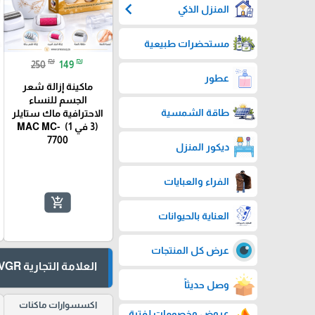
chevron_left
المنزل الذكي
مستحضرات طبيعية
₪
₪
250
149
عطور
ماكينة إزالة شعر
الجسم للنساء
طاقة الشمسية
الاحترافية ماك ستايلر
(3 في 1) MAC MC-
7700
ديكور المنزل
الفراء والعبايات
add_shopping_cart
العناية بالحيوانات
عرض كل المنتجات
العلامة التجارية VGR في ج آر
وصل حديثاً
اكسسوارات ماكنات
عروض وخصومات لفترة