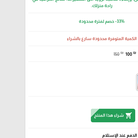
راحة منزلك.
-33%
خصم لفترة محدودة
الكمية المتوفرة محدودة سارع بالشراء
₪
₪
150
100
shopping_cart
شراء هذا المنتج
الدفع عند الإستلام