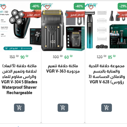
-40%
-40%
-29%
favorite_border
favorite_border
favorite_border
سعر مميز
سعر مميز
ديد
₪
₪
₪
₪
₪
₪
150
90
100
60
120
85
مجموعة حلاقة اللحية
ماكنة حلاقة تنعيم
ماكنة حلاقة (5 ابعاد)
والعناية بالجسم
مزدوجة VGR V-363
لحلاقة وتنعيم الذقن
والاماكن الحساسة (3
والراس مقاوم للماء
رؤوس) VGR V-628
VGR V-304 5 Blades
Waterproof Shaver
Rechargeable
add_shopping_cart
add_shopping_cart
add_shopping_cart