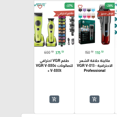
-37%
-26%
favorite_border
favorite_border
طقم احترافي
عرض مميز
₪
₪
₪
₪
600
375
150
110
ماكينة حلاقة الشعر
طقم VGR احترافي
الاحترافية - VGR V-013
للصالونات VGR V-880c
+ V-880t
Professional
add_shopping_cart
add_shopping_cart