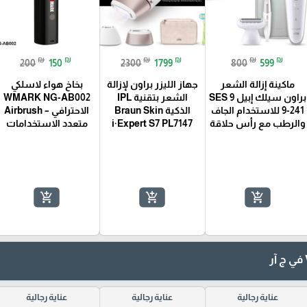
₪
₪
₪
₪
₪
₪
200
150
2300
1799
800
599
ماكينة إزالة الشعر
جهاز الليزر براون لإزالة
بخاخ هواء لاسلكي
براون سيلك إبيل 9 SES
الشعر بتقنية IPL
WMARK NG-AB002
9-241 للاستخدام الجاف
الذكية Braun Skin
الاحترافي – Airbrush
والرطب مع رأس حلاقة
i·Expert S7 PL7147
متعدد الاستخدامات
add_shopping_cart
add_shopping_cart
add_shopping_cart
عناية رجالية
عناية رجالية
عناية رجالية