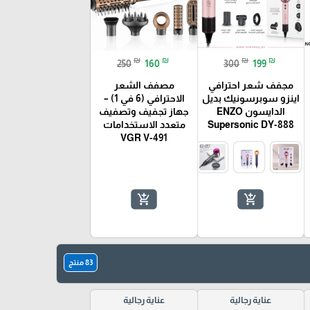
₪
₪
₪
₪
250
160
300
199
🎓
مجفف شعر احترافي
مصفف الشعر
اينزو سوبرسونيك بديل
الاحترافي (6 في 1) –
الدايسون ENZO
جهاز تجفيف وتصفيف
Supersonic DY-888
متعدد الاستخدامات
VGR V-491
add_shopping_cart
add_shopping_cart
83 منتج
عناية رجالية
عناية رجالية