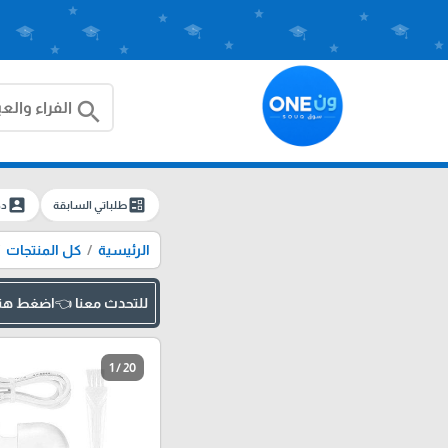
search
account_box
ballot
طلباتي السابقة
دخ
الرئيسية
كل المنتجات
للتحدث معنا 👈اضغط هن
1 / 20