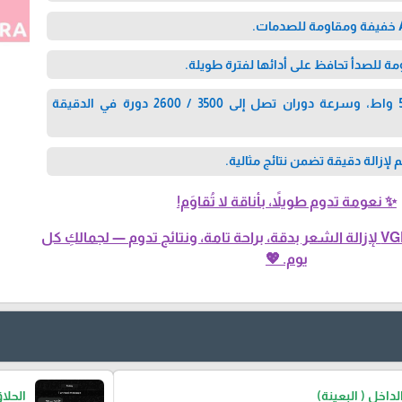
 للصدأ تحافظ على أدائها لفترة طويلة.
قدرة تشغيل بقوة 5 واط، وسرعة دوران تصل إلى 3500 / 2600 دورة في الدقيقة
✨ نعومة تدوم طويلاً، بأناقة لا تُقاوَم!
اكتشفي قوة VGR V-738 لإزالة الشعر بدقة، براحة تامة، ونتائج تدوم — لجمالكِ كل
يوم. 💖
اخل ( البعينة)
الحلا