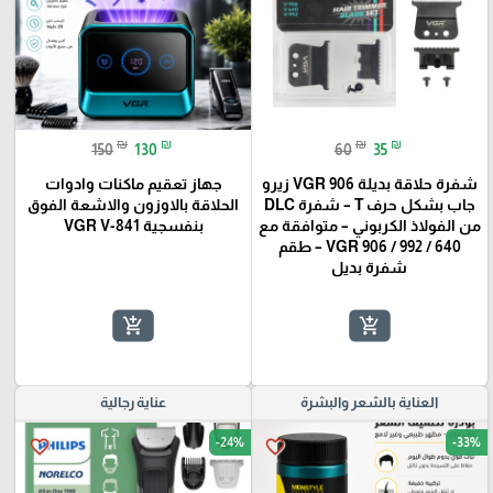
₪
₪
₪
₪
150
130
60
35
شفرة حلاقة بديلة VGR 906 زيرو
جهاز تعقيم ماكنات وادوات
جاب بشكل حرف T – شفرة DLC
الحلاقة بالاوزون والاشعة الفوق
من الفولاذ الكربوني – متوافقة مع
بنفسجية VGR V-841
VGR 906 / 992 / 640 – طقم
شفرة بديل
add_shopping_cart
add_shopping_cart
العناية بالشعر والبشرة
عناية رجالية
-24%
-33%
favorite_border
favorite_border