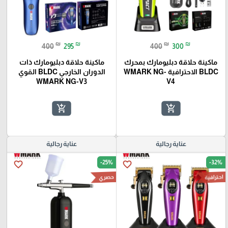
₪
₪
₪
₪
400
295
400
300
ماكينة حلاقة دبليومارك بمحرك
ماكينة حلاقة دبليومارك ذات
BLDC الاحترافية WMARK NG-
الدوران الخارجي BLDC القوي
WMARK NG-V3
V4
add_shopping_cart
add_shopping_cart
عناية رجالية
عناية رجالية
-25%
-32%
favorite_border
favorite_border
احترافية
حصري