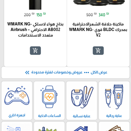
₪
₪
₪
₪
200
150
500
340
ماكينة حلاقة الشعرالاحترافية
بخاخ هواء لاسلكي WMARK NG-
بمحرك BLDC قوي WMARK NG-
AB002 الاحترافي – Airbrush
V2
متعدد الاستخدامات
add_shopping_cart
add_shopping_cart
keyboard_double_arrow_left
more_horiz
عرض الكل
عروض وخصومات لفترة محدودة
اجهزة اتاري
الساعات الذكية
عناية رجالية
عناية نسائية