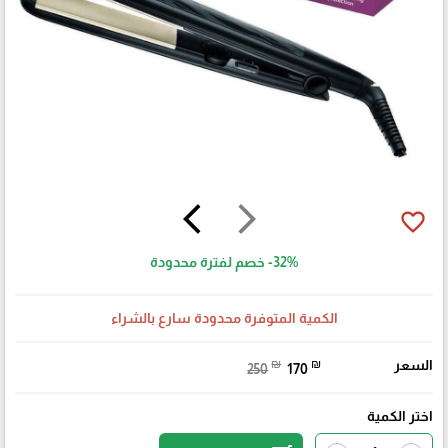
arrow_back_ios
arrow_forward_ios
favorite_border
-32%
خصم لفترة محدودة
الكمية المتوفرة محدودة سارع بالشراء
السعر
₪
₪
250
170
اختر الكمية