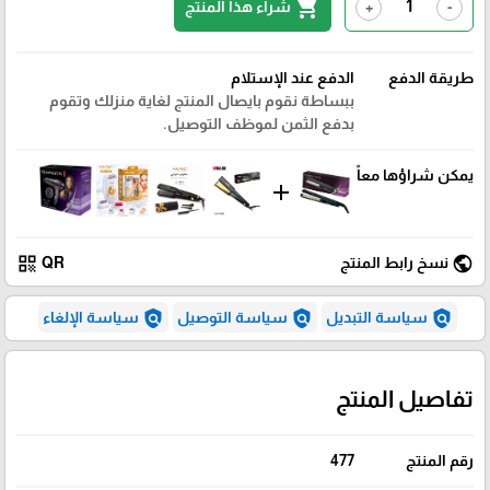
shopping_cart
شراء هذا المنتج
+
-
طريقة الدفع
الدفع عند الإستلام
ببساطة نقوم بايصال المنتج لغاية منزلك وتقوم
بدفع الثمن لموظف التوصيل.
يمكن شراؤها معاً
add
qr_code
public
نسخ رابط المنتج
QR
policy
policy
policy
سياسة التبديل
سياسة التوصيل
سياسة الإلغاء
تفاصيل المنتج
رقم المنتج
477