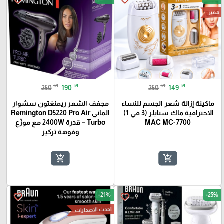
favorite_border
favorite_border
مميز
₪
₪
₪
₪
250
190
250
149
ماكينة إزالة شعر الجسم للنساء
مجفف الشعر ريمنغتون سشوار
الاحترافية ماك ستايلر (3 في 1)
الماني Remington D5220 Pro Air
MAC MC-7700
Turbo – قدرة 2400W مع موزّع
وفوهة تركيز
add_shopping_cart
add_shopping_cart
-21%
-25%
favorite_border
favorite_border
احدث الاصدارات