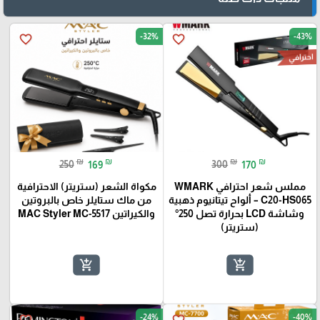
-32%
-43%
favorite_border
favorite_border
احترافي
₪
₪
₪
₪
250
169
300
170
مملس شعر احترافي WMARK
مكواة الشعر (ستريتر) الاحترافية
C20-HS065 – ألواح تيتانيوم ذهبية
من ماك ستايلر خاص بالبروتين
🎓
وشاشة LCD بحرارة تصل 250°
والكيراتين MAC Styler MC-5517
(ستريتر)
add_shopping_cart
add_shopping_cart
-24%
-40%