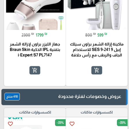
₪
₪
₪
₪
2300
1799
800
599
ماكينة إزالة الشعر براون سيلك
جهاز الليزر براون لإزالة الشعر
إبيل 9 SES 9-241 للاستخدام
بتقنية IPL الذكية Braun Skin
الجاف والرطب مع رأس حلاقة
i·Expert S7 PL7147
add_shopping_cart
add_shopping_cart
عروض وخصومات لفترة محدودة
410 منتج
اكسسوارات ماكنات
اكسسوارات ماكنات
-35%
-35%
favorite_border
favorite_border