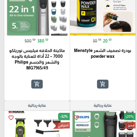
₪
₪
₪
₪
500
380
30
20
بودرة تصفيف الشعر Menstyle
ماكينة الحلاقه فيليبس نوريلكو
powder wax
7000 – 22 أداة للعناية بالوجه
والشعر والجسم Philips
MG7965/49
add_shopping_cart
add_shopping_cart
عناية رجالية
عناية رجالية
-32%
-20%
favorite_border
favorite_border
مميز
احترافي