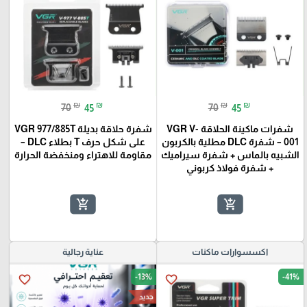
₪
₪
₪
₪
70
45
70
45
شفرات ماكينة الحلاقة VGR V-
شفرة حلاقة بديلة VGR 977/885T
001 – شفرة DLC مطلية بالكربون
على شكل حرف T بطلاء DLC –
الشبيه بالماس + شفرة سيراميك
مقاومة للاهتراء ومنخفضة الحرارة
+ شفرة فولاذ كربوني
add_shopping_cart
add_shopping_cart
اكسسوارات ماكنات
عناية رجالية
-13%
-41%
favorite_border
favorite_border
جديد