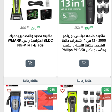
₪
₪
₪
₪
400
270
250
199
ماكينة حلاقة فيلبس نوريلكو
ماكينة تحديد والتصفير بمحرك
3000 – 13 في 1 | شفرات ذاتية
BLDC احترافية رأس WMARK
الشحذ، حلاقة اللحية والشعر
NG-VT4 T-Blade
والأنف والأذن Philips 3919/50
add_shopping_cart
add_shopping_cart
عناية رجالية
عناية رجالية
-26%
-25%
favorite_border
favorite_border
حصري
حصري