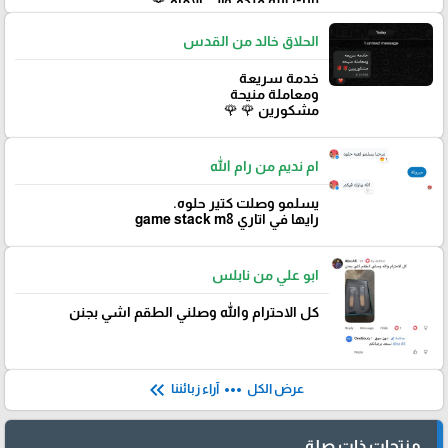
‏بارك الله فيكم وإلى الأمام 🌹
الحلاق خالد من القدس
خدمة سريعة
ومعاملة منيحة
مشكورين 🌹 🌹
ام نديم من رام الله
يسلمو وصلت كتير حلوه.
رايها في اتاري game stack m8
ابو علي من نابلس
كل الاحترام والله وصلني الطقم اشي بجنن
keyboard_double_arrow_left
more_horiz
عرض الكل
آراء زبائننا
منتجات ذات صلة