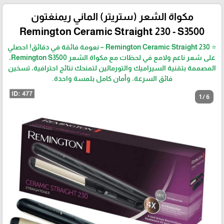
مكواة الشعر (ستريتر) الماني ريمنغتون
Remington Ceramic Straight 230 - S3500
⭐ Remington Ceramic Straight 230 – نعومة فائقة في دقائق! احصلي
على شعر ناعم ولامع في لحظات مع مكواة الشعر Remington S3500،
المصممة بتقنية السيراميك والتورمالين لتمنحك نتائج احترافية، تسخين
فائق السرعة، وأمان كامل بلمسة واحدة.
1 / 6