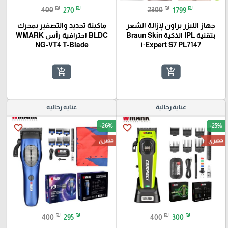
₪
₪
₪
₪
400
270
2300
1799
جهاز الليزر براون لإزالة الشعر
ماكينة تحديد والتصفير بمحرك
بتقنية IPL الذكية Braun Skin
BLDC احترافية رأس WMARK
NG-VT4 T-Blade
i·Expert S7 PL7147
add_shopping_cart
add_shopping_cart
عناية رجالية
عناية رجالية
-26%
-25%
favorite_border
favorite_border
حصري
حصري
₪
₪
₪
₪
400
295
400
300