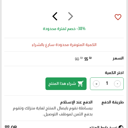
arrow_back_ios
arrow_forward_ios
favorite_border
-38%
خصم لفترة محدودة
الكمية المتوفرة محدودة سارع بالشراء
السعر
₪
₪
90
55
اختر الكمية
shopping_cart
شراء هذا المنتج
+
-
طريقة الدفع
الدفع عند الإستلام
ببساطة نقوم بايصال المنتج لغاية منزلك وتقوم
بدفع الثمن لموظف التوصيل.
qr_code
public
نسخ رابط المنتج
QR