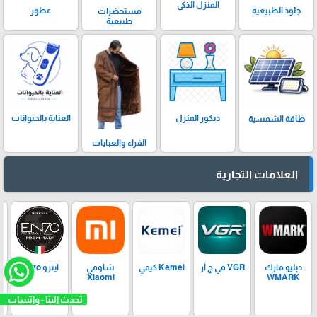
المنزل الذكي
عطور
جلود الطبيعية
مستحضرات
طبيعية
ديكور المنزل
العناية بالحيوانات
طاقة الشمسية
الفراء والعبايات
العلامات التجارية
دبليو مارك
VGR في ج آر
Kemei كيمي
شاومي
اينزو Enzo
Xiaomi
WMARK