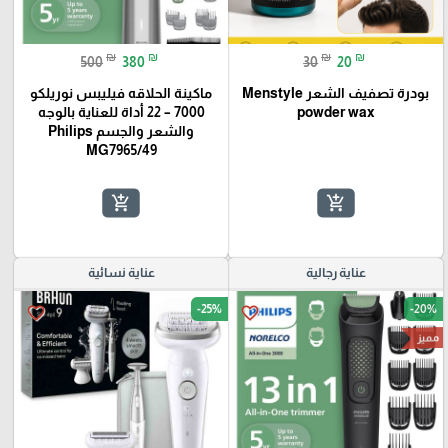
₪
₪
₪
₪
500
380
30
20
بودرة تصفيف الشعر Menstyle
ماكينة الحلاقه فيليبس نوريلكو
powder wax
7000 – 22 أداة للعناية بالوجه
والشعر والجسم Philips
MG7965/49
add_shopping_cart
add_shopping_cart
عناية رجالية
عناية نسائية
-25%
-20%
favorite_border
favorite_border
مميز