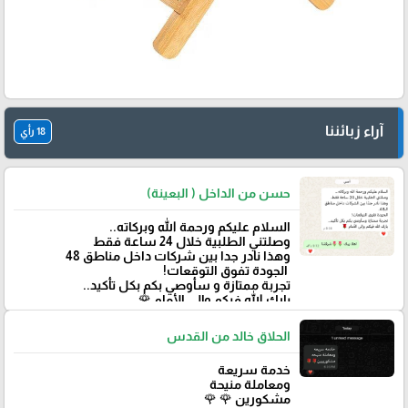
آراء زبائننا
18 رأي
حسن من الداخل ( البعينة)
‏السلام عليكم ورحمة الله وبركاته..
وصلتني الطلبية خلال 24 ساعة فقط
‏وهذا نادر جدا بين شركات داخل مناطق 48
‏ الجودة تفوق التوقعات!
تجربة ممتازة و سأوصي بكم بكل تأكيد..
‏بارك الله فيكم وإلى الأمام 🌹
الحلاق خالد من القدس
خدمة سريعة
ومعاملة منيحة
مشكورين 🌹 🌹