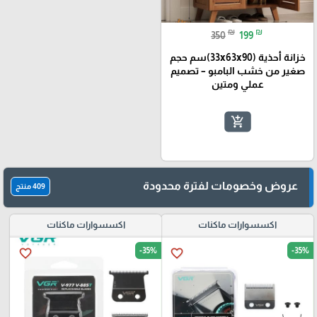
₪
₪
350
199
خزانة أحذية (33x63x90)سم حجم
صغير من خشب البامبو – تصميم
عملي ومتين
add_shopping_cart
عروض وخصومات لفترة محدودة
409 منتج
اكسسوارات ماكنات
اكسسوارات ماكنات
-35%
-35%
favorite_border
favorite_border