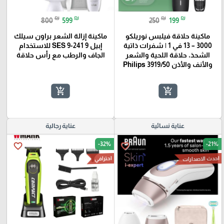
₪
₪
₪
₪
800
599
250
199
ماكينة حلاقة فيلبس نوريلكو
ماكينة إزالة الشعر براون سيلك
3000 – 13 في 1 | شفرات ذاتية
إبيل 9 SES 9-241 للاستخدام
الشحذ، حلاقة اللحية والشعر
الجاف والرطب مع رأس حلاقة
والأنف والأذن Philips 3919/50
add_shopping_cart
add_shopping_cart
عناية نسائية
عناية رجالية
-32%
-21%
favorite_border
favorite_border
احدث الاصدارات
احترافي