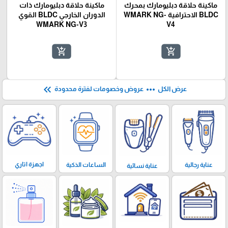
ماكينة حلاقة دبليومارك بمحرك
ماكينة حلاقة دبليومارك ذات
BLDC الاحترافية WMARK NG-
الدوران الخارجي BLDC القوي
WMARK NG-V3
V4
add_shopping_cart
add_shopping_cart
keyboard_double_arrow_left
more_horiz
عرض الكل
عروض وخصومات لفترة محدودة
اجهزة اتاري
الساعات الذكية
عناية رجالية
عناية نسائية