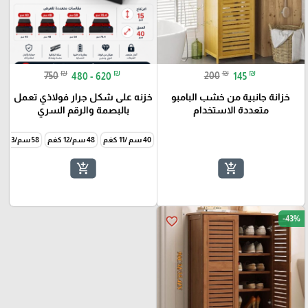
₪
₪
₪
₪
750
480 - 620
200
145
خزانة جانبية من خشب البامبو
خزنه على شكل جرار فولاذي تعمل
متعددة الاستخدام
بالبصمة والرقم السري
40 سم /11 كغم
48 سم/12 كغم
58 سم/13 كغم
add_shopping_cart
add_shopping_cart
-43%
favorite_border