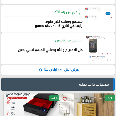
ام نديم من رام الله
يسلمو وصلت كتير حلوه.
رايها في اتاري game stack m8
ابو علي من نابلس
كل الاحترام والله وصلني الطقم اشي بجنن
keyboard_double_arrow_left
more_horiz
عرض الكل
آراء زبائننا
منتجات ذات صلة
-24%
-27%
favorite_border
favorite_border
🎓