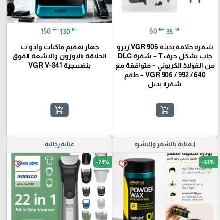
₪
₪
₪
₪
150
130
60
35
شفرة حلاقة بديلة VGR 906 زيرو
جهاز تعقيم ماكنات وادوات
جاب بشكل حرف T – شفرة DLC
الحلاقة بالاوزون والاشعة الفوق
من الفولاذ الكربوني – متوافقة مع
بنفسجية VGR V-841
VGR 906 / 992 / 640 – طقم
شفرة بديل
add_shopping_cart
add_shopping_cart
العناية بالشعر والبشرة
عناية رجالية
-24%
-33%
favorite_border
favorite_border