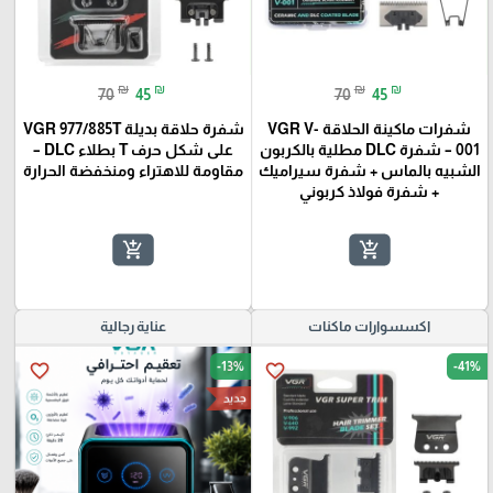
₪
₪
₪
₪
70
45
70
45
شفرات ماكينة الحلاقة VGR V-
شفرة حلاقة بديلة VGR 977/885T
001 – شفرة DLC مطلية بالكربون
على شكل حرف T بطلاء DLC –
الشبيه بالماس + شفرة سيراميك
مقاومة للاهتراء ومنخفضة الحرارة
+ شفرة فولاذ كربوني
add_shopping_cart
add_shopping_cart
اكسسوارات ماكنات
عناية رجالية
-13%
-41%
favorite_border
favorite_border
جديد