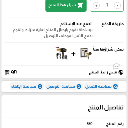
shopping_cart
شراء هذا المنتج
+
-
طريقة الدفع
الدفع عند الإستلام
ببساطة نقوم بايصال المنتج لغاية منزلك وتقوم
بدفع الثمن لموظف التوصيل.
يمكن شراؤها معاً
add
qr_code
public
نسخ رابط المنتج
QR
policy
policy
policy
سياسة التبديل
سياسة التوصيل
سياسة الإلغاء
تفاصيل المنتج
رقم المنتج
550