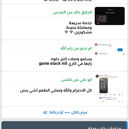
‏بارك الله فيكم وإلى الأمام 🌹
الحلاق خالد من القدس
خدمة سريعة
ومعاملة منيحة
مشكورين 🌹 🌹
ام نديم من رام الله
يسلمو وصلت كتير حلوه.
رايها في اتاري game stack m8
ابو علي من نابلس
كل الاحترام والله وصلني الطقم اشي بجنن
keyboard_double_arrow_left
more_horiz
عرض الكل
آراء زبائننا
منتجات ذات صلة