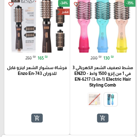
-34%
-35%
favorite_border
favorite_border
مميز
₪
₪
₪
₪
250
165
200
130
مشط تصفيف الشعر الكهربائي 3
فرشاة سشوار الشعر اينزو قابل
في 1 من إنزو 1500 واط - ENZO
للدوران Enzo En-743
EN-6217 (3‑in‑1) Electric Hair
Styling Comb
add_shopping_cart
add_shopping_cart