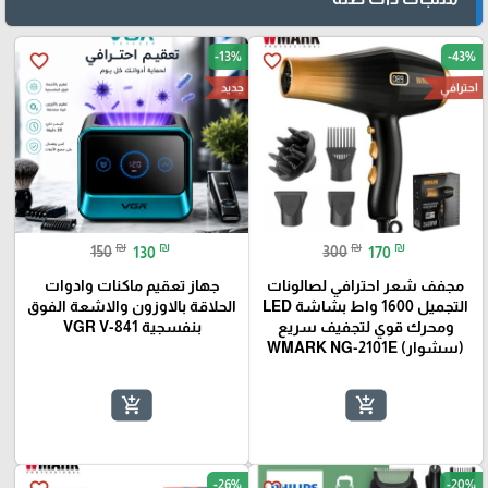
-13%
-43%
favorite_border
favorite_border
احترافي
جديد
₪
₪
₪
₪
150
130
300
170
مجفف شعر احترافي لصالونات
جهاز تعقيم ماكنات وادوات
التجميل 1600 واط بشاشة LED
الحلاقة بالاوزون والاشعة الفوق
ومحرك قوي لتجفيف سريع
بنفسجية VGR V-841
(سشوار) WMARK NG-2101E
add_shopping_cart
add_shopping_cart
-26%
-20%