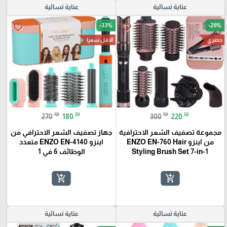
عناية نسائية
عناية نسائية
-33%
-26%
favorite_border
favorite_border
الاقل سعرا
حصري
₪
₪
₪
₪
270
180
300
220
مجموعة تصفيف الشعر الاحترافية
جهاز تصفيف الشعر الاحترافي من
من اينزو ENZO EN-760 Hair
اينزو ENZO EN-4140 متعدد
Styling Brush Set 7-in-1
الوظائف 6 في 1
add_shopping_cart
add_shopping_cart
عناية نسائية
عناية نسائية