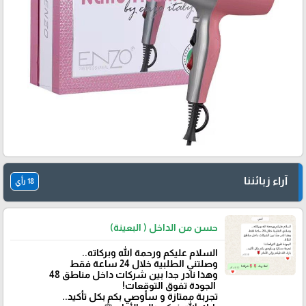
آراء زبائننا
18 رأي
حسن من الداخل ( البعينة)
‏السلام عليكم ورحمة الله وبركاته..
وصلتني الطلبية خلال 24 ساعة فقط
‏وهذا نادر جدا بين شركات داخل مناطق 48
‏ الجودة تفوق التوقعات!
تجربة ممتازة و سأوصي بكم بكل تأكيد..