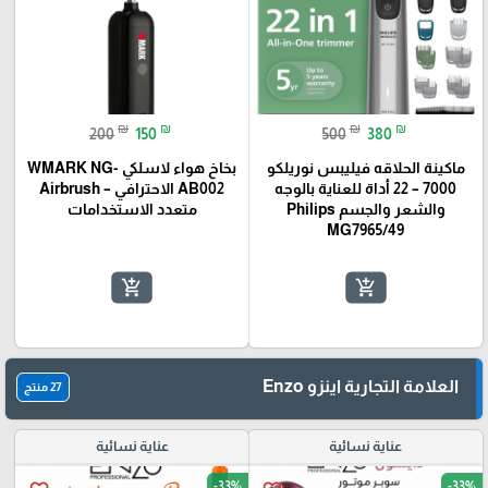
₪
₪
₪
₪
200
150
500
380
ماكينة الحلاقه فيليبس نوريلكو
بخاخ هواء لاسلكي WMARK NG-
7000 – 22 أداة للعناية بالوجه
AB002 الاحترافي – Airbrush
والشعر والجسم Philips
متعدد الاستخدامات
MG7965/49
add_shopping_cart
add_shopping_cart
العلامة التجارية اينزو Enzo
27 منتج
عناية نسائية
عناية نسائية
-33%
-33%