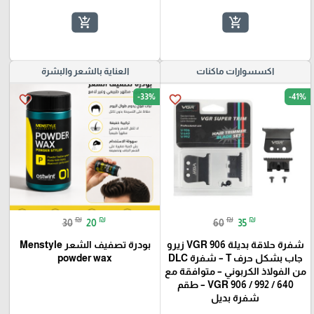
add_shopping_cart
add_shopping_cart
اكسسوارات ماكنات
العناية بالشعر والبشرة
-33%
-41%
favorite_border
favorite_border
₪
₪
₪
₪
30
20
60
35
شفرة حلاقة بديلة VGR 906 زيرو
بودرة تصفيف الشعر Menstyle
جاب بشكل حرف T – شفرة DLC
powder wax
من الفولاذ الكربوني – متوافقة مع
VGR 906 / 992 / 640 – طقم
شفرة بديل