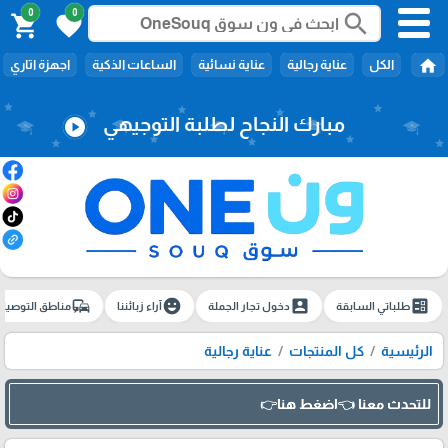
0
0
search
shopping_cart
favorite
home
الكل
عناية رجالية
عناية نسائية
الساعات الذكية
اجهزة اتاري
مبارك النجاح لطلبة التوجيهي
play_circle
commute
emoji_emotions
account_box
ballot
طلباتي السابقة
دخول تجار الجملة
آراء زبائننا
مناطق التوصيل
الرئيسية
كل المنتجات
عناية رجالية
للتحدث معنا 👈اضغط هنا👉