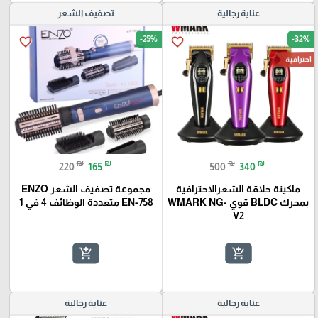
عناية رجالية
تصفيف الشعر
-25%
-32%
favorite_border
favorite_border
احترافية
₪
₪
₪
₪
220
165
500
340
ماكينة حلاقة الشعرالاحترافية
مجموعة تصفيف الشعر ENZO
بمحرك BLDC قوي WMARK NG-
EN-758 متعددة الوظائف 4 في 1
V2
add_shopping_cart
add_shopping_cart
عناية رجالية
عناية رجالية