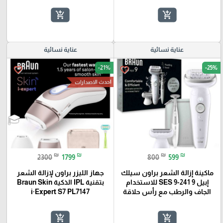
add_shopping_cart
add_shopping_cart
عناية نسائية
عناية نسائية
-21%
-25%
favorite_border
favorite_border
احدث الاصدارات
₪
₪
₪
₪
2300
1799
800
599
ماكينة إزالة الشعر براون سيلك
جهاز الليزر براون لإزالة الشعر
إبيل 9 SES 9-241 للاستخدام
بتقنية IPL الذكية Braun Skin
الجاف والرطب مع رأس حلاقة
i·Expert S7 PL7147
add_shopping_cart
add_shopping_cart