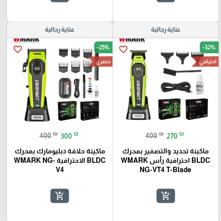
عناية رجالية
عناية رجالية
-25%
-32%
favorite_border
favorite_border
احترافي
حصري
₪
₪
₪
₪
400
300
400
270
ماكينة تحديد والتصفير بمحرك
ماكينة حلاقة دبليومارك بمحرك
BLDC احترافية رأس WMARK
BLDC الاحترافية WMARK NG-
V4
NG-VT4 T-Blade
add_shopping_cart
add_shopping_cart