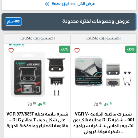
keyboard_double_arrow_left
more_horiz
عرض الكل
اينزو Enzo
عروض وخصومات لفترة محدودة
408 منتج
اكسسوارات ماكنات
اكسسوارات ماكنات
-35%
-35%
favorite_border
favorite_border
₪
₪
₪
₪
70
45
70
45
شفرات ماكينة الحلاقة VGR V-
شفرة حلاقة بديلة VGR 977/885T
001 – شفرة DLC مطلية بالكربون
على شكل حرف T بطلاء DLC –
الشبيه بالماس + شفرة سيراميك
مقاومة للاهتراء ومنخفضة الحرارة
+ شفرة فولاذ كربوني