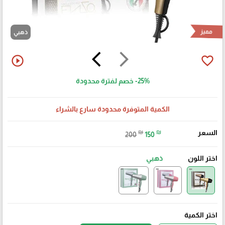
مميز
ذهبي
arrow_back_ios
arrow_forward_ios
play_circle_outline
favorite_border
-25%
خصم لفترة محدودة
الكمية المتوفرة محدودة سارع بالشراء
السعر
₪
₪
200
150
اختر اللون
ذهبي
اختر الكمية