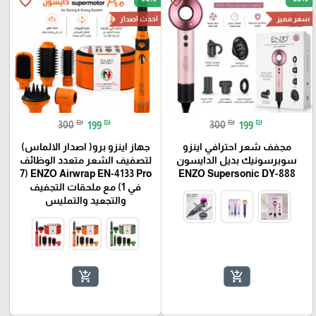
favorite_border
favorite_border
احدث اصدار
سعر مميز
₪
₪
₪
₪
300
199
300
199
مجفف شعر احترافي اينزو
جهاز اينزو برو( اصدار الالماس)
سوبرسونيك بديل الدايسون
لتصفيف الشعر متعدد الوظائف
ENZO Supersonic DY-888
ENZO Airwrap EN-4133 Pro ‏(7
في 1) مع ملحقات التجفيف
والتجعيد والتمليس
add_shopping_cart
add_shopping_cart