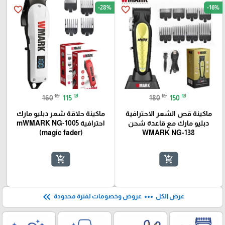
-28%
-16%
favorite_border
favorite_border
₪
₪
₪
₪
160
115
180
150
ماكينة قص الشعر الاحترافية
ماكينة حلاقة شعر دبليو مارك
دبليو مارك مع قاعدة شحن
احترافية mWMARK NG-1005
(magic fader)
WMARK NG-138
add_shopping_cart
add_shopping_cart
keyboard_double_arrow_left
more_horiz
عرض الكل
عروض وخصومات لفترة محدودة