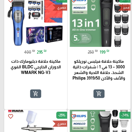
favorite_border
favorite_border
حصري
مميز
₪
₪
₪
₪
400
295
250
199
ماكينة حلاقة فيلبس نوريلكو
ماكينة حلاقة دبليومارك ذات
3000 – 13 في 1 | شفرات ذاتية
الدوران الخارجي BLDC القوي
الشحذ، حلاقة اللحية والشعر
WMARK NG-V3
والأنف والأذن Philips 3919/50
add_shopping_cart
add_shopping_cart
-25%
-24%
favorite_border
favorite_border
حصري