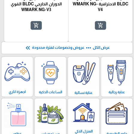
BLDC الاحترافية WMARK NG-
الدوران الخارجي BLDC القوي
WMARK NG-V3
V4
add_shopping_cart
add_shopping_cart
keyboard_double_arrow_left
more_horiz
عرض الكل
عروض وخصومات لفترة محدودة
اجهزة اتاري
الساعات الذكية
عناية رجالية
عناية نسائية
المنزل الذكي
عطور
جلود الطبيعية