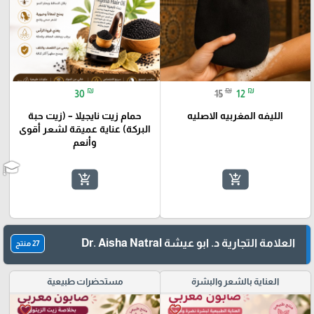
₪
₪
₪
30
15
12
الليفه المغربيه الاصليه
حمام زيت نايجيلا – (زيت حبة
البركة) عناية عميقة لشعر أقوى
وأنعم
add_shopping_cart
add_shopping_cart
العلامة التجارية د. ابو عيشة Dr. Aisha Natral
27 منتج
العناية بالشعر والبشرة
مستحضرات طبيعية
favorite_border
favorite_border