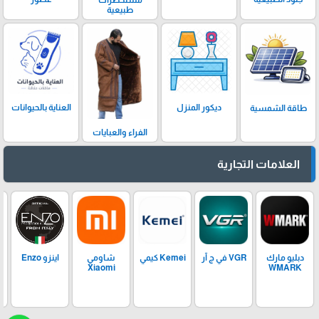
مستحضرات
طبيعية
ديكور المنزل
العناية بالحيوانات
طاقة الشمسية
الفراء والعبايات
العلامات التجارية
دبليو مارك
VGR في ج آر
Kemei كيمي
شاومي
اينزو Enzo
Xiaomi
WMARK