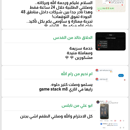
‏السلام عليكم ورحمة الله وبركاته..
وصلتني الطلبية خلال 24 ساعة فقط
‏وهذا نادر جدا بين شركات داخل مناطق 48
‏ الجودة تفوق التوقعات!
تجربة ممتازة و سأوصي بكم بكل تأكيد..
‏بارك الله فيكم وإلى الأمام 🌹
الحلاق خالد من القدس
خدمة سريعة
ومعاملة منيحة
مشكورين 🌹 🌹
ام نديم من رام الله
يسلمو وصلت كتير حلوه.
رايها في اتاري game stack m8
ابو علي من نابلس
كل الاحترام والله وصلني الطقم اشي بجنن