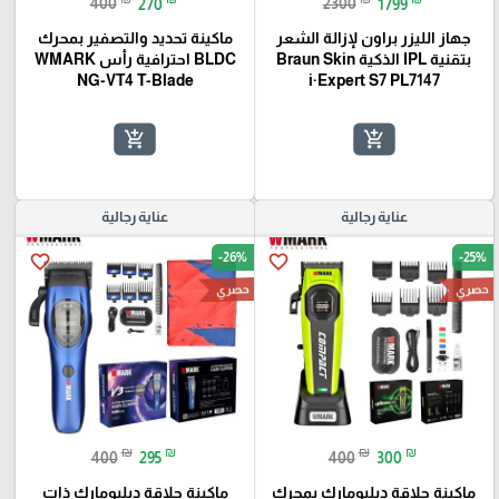
400
270
2300
1799
جهاز الليزر براون لإزالة الشعر
ماكينة تحديد والتصفير بمحرك
بتقنية IPL الذكية Braun Skin
BLDC احترافية رأس WMARK
NG-VT4 T-Blade
i·Expert S7 PL7147
add_shopping_cart
add_shopping_cart
عناية رجالية
عناية رجالية
-26%
-25%
favorite_border
favorite_border
حصري
حصري
₪
₪
₪
₪
400
295
400
300
ماكينة حلاقة دبليومارك بمحرك
ماكينة حلاقة دبليومارك ذات