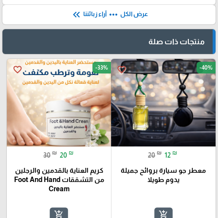
keyboard_double_arrow_left
more_horiz
عرض الكل
آراء زبائننا
منتجات ذات صلة
-33%
-40%
favorite_border
favorite_border
₪
₪
₪
₪
30
20
20
12
معطر جو سيارة بروائح جميلة
كريم العناية بالقدمين والرجلين
يدوم طويلا
من التشققات Foot And Hand
Cream
add_shopping_cart
add_shopping_cart