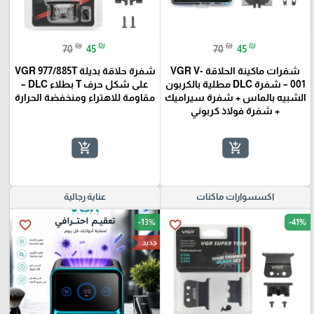
₪
₪
₪
₪
70
45
70
45
شفرات ماكينة الحلاقة VGR V-
شفرة حلاقة بديلة VGR 977/885T
001 – شفرة DLC مطلية بالكربون
على شكل حرف T بطلاء DLC –
الشبيه بالماس + شفرة سيراميك
مقاومة للاهتراء ومنخفضة الحرارة
+ شفرة فولاذ كربوني
add_shopping_cart
add_shopping_cart
اكسسوارات ماكنات
عناية رجالية
-13%
-41%
favorite_border
favorite_border
جديد