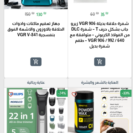
₪
₪
₪
₪
150
130
60
35
شفرة حلاقة بديلة VGR 906 زيرو
جهاز تعقيم ماكنات وادوات
جاب بشكل حرف T – شفرة DLC
الحلاقة بالاوزون والاشعة الفوق
من الفولاذ الكربوني – متوافقة مع
بنفسجية VGR V-841
VGR 906 / 992 / 640 – طقم
شفرة بديل
add_shopping_cart
add_shopping_cart
العناية بالشعر والبشرة
عناية رجالية
-24%
-33%
favorite_border
favorite_border