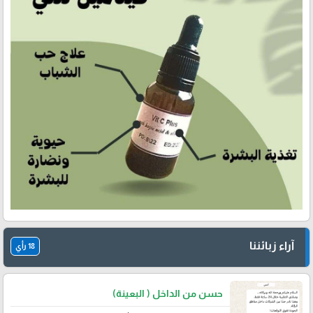
آراء زبائننا
18 رأي
حسن من الداخل ( البعينة)