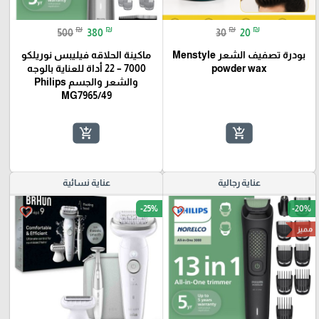
₪
₪
₪
₪
500
380
30
20
بودرة تصفيف الشعر Menstyle
ماكينة الحلاقه فيليبس نوريلكو
powder wax
7000 – 22 أداة للعناية بالوجه
والشعر والجسم Philips
MG7965/49
add_shopping_cart
add_shopping_cart
عناية رجالية
عناية نسائية
-25%
-20%
favorite_border
favorite_border
مميز