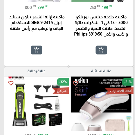
₪
₪
₪
₪
800
599
250
199
ماكينة حلاقة فيلبس نوريلكو
ماكينة إزالة الشعر براون سيلك
3000 – 13 في 1 | شفرات ذاتية
إبيل 9 SES 9-241 للاستخدام
الشحذ، حلاقة اللحية والشعر
الجاف والرطب مع رأس حلاقة
والأنف والأذن Philips 3919/50
add_shopping_cart
add_shopping_cart
عناية نسائية
عناية رجالية
-32%
-21%
favorite_border
favorite_border
احدث الاصدارات
احترافي
₪
₪
₪
₪