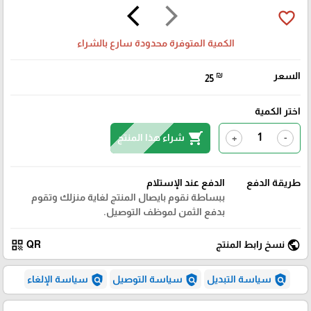
arrow_back_ios
arrow_forward_ios
favorite_border
الكمية المتوفرة محدودة سارع بالشراء
السعر
₪
25
اختر الكمية
shopping_cart
شراء هذا المنتج
+
-
طريقة الدفع
الدفع عند الإستلام
ببساطة نقوم بايصال المنتج لغاية منزلك وتقوم
بدفع الثمن لموظف التوصيل.
qr_code
public
نسخ رابط المنتج
QR
policy
policy
policy
سياسة التبديل
سياسة التوصيل
سياسة الإلغاء