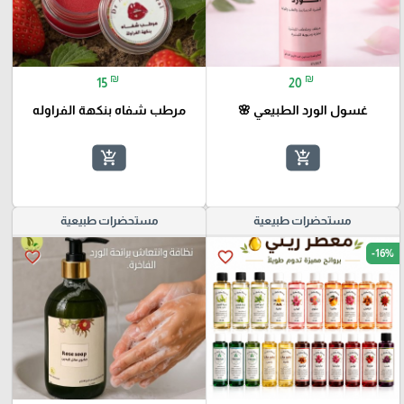
₪
₪
15
20
غسول الورد الطبيعي 🌸
مرطب شفاه بنكهة الفراوله
add_shopping_cart
add_shopping_cart
مستحضرات طبيعية
مستحضرات طبيعية
-16%
favorite_border
favorite_border
🎓