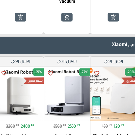
Vacuum
add_shopping_cart
add_shopping_cart
add_shopping_cart
Xiao
المنزل الذكي
المنزل الذكي
المنزل الذكي
-25%
-27%
-20%
favorite_border
favorite_border
favorite_border
سعر مميز
صري
₪
₪
₪
₪
₪
₪
3200
2400
3500
2550
150
120