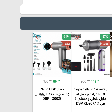
-34%
-27%
favorite_border
favorite_border
مميز
جديد
₪
₪
₪
₪
150
99
200
145
مكنسة كهربائية يدوية
جهاز DSP تدليك
لاسلكية مع حقيبة،
ومساج متعدد الرؤوس
قابل للطي ومنفاخ (2
80025 - DSP
في 1) DSP KD2077