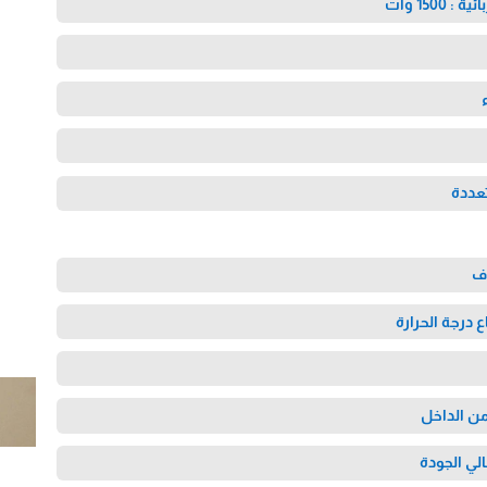
1500 وات
عددة
اف
ع درجة الحرارة
ي الجودة