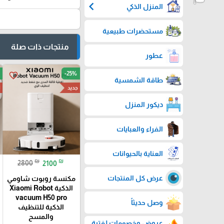
منتجات ذات صلة
الرئيسية
-25%
favorite_border
chevron_left
عناية رجالية
ا
جديد
chevron_left
عناية نسائية
chevron_left
الساعات الذكية
₪
₪
اجهزة اتاري
2800
2100
مكنسة روبوت شاومي
جلود الطبيعية
الذكية Xiaomi Robot
vacuum H50 pro
chevron_left
الذكية للتنظيف
المنزل الذكي
والمسح