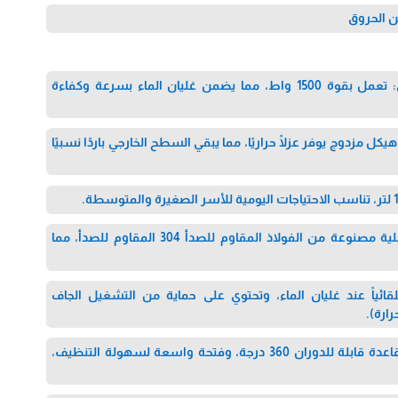
ن الحروق
تسخين سريع وقوي: تعمل بقوة 1500 واط، مما يضمن غليان الماء بسرعة وكفاءة
كل مزدوج يوفر عزلًا حراريًا، مما يبقي السطح الخارجي باردًا نسبيًا
مواد آمنة: بطانة داخلية مصنوعة من الفولاذ المقاوم للصدأ 304 المقاوم للصدأ، مما
قائياً عند غليان الماء، وتحتوي على حماية من التشغيل الجاف
رارة).
سهولة الاستخدام: قاعدة قابلة للدوران 360 درجة، وفتحة واسعة لسهولة التنظيف،