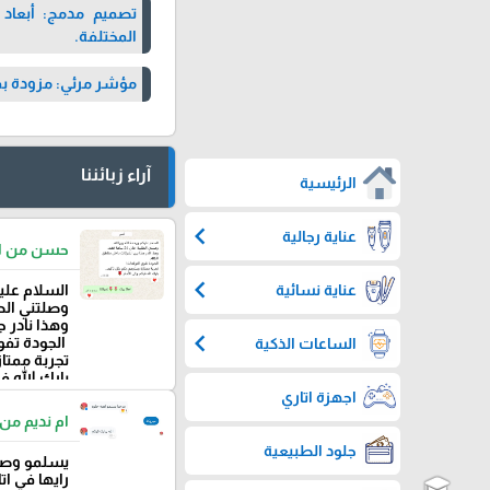
المختلفة.
مؤشر مرئي: مزودة بم
آراء زبائننا
حسن من الد
‏السلام علي
وصلتني الطلبية خ
‏وهذا نادر 
‏ الجودة تف
تجربة ممتا
‏بارك الله ف
ام نديم من 
يسلمو وصل
رايها في اتاري ack m8