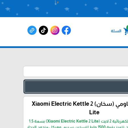
Select Language
▼
shoppin
السلة
غلاية ماء شاومي (سخان) Xiaomi Electric Kettle 2
Lite
تُعد غلاية شاومي الكهربائية 2 لايت (Xiaomi Electric Kettle 2 Lite) بسعة 1.5
لتر خياراً عصرياً وفعالاً، تتميز بقوة 1500 واط لتسخين سريع، وهيكل مزدوج الجدار