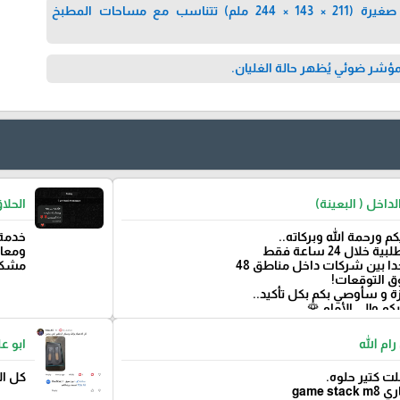
تصميم مدمج: أبعاد صغيرة (211 × 143 × 244 ملم) تتناسب مع مساحات المطبخ
مؤشر مرئي: مزودة بمؤشر ضوئي 
القدس
حسن من الداخل 
ريعة
‏السلام عليكم ورحمة الل
منيحة
وصلتني الطلبية 
 🌹
‏وهذا نادر جدا بين شركات دا
‏ الجودة تفو
تجربة ممتازة و سأوصي بكم ب
‏بارك الله فيكم وإ
نابلس
ام نديم 
 بجنن
يسلمو وصلت ك
رايها ف