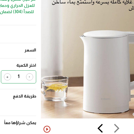
للعزل الحراري وحماي
للصدأ (04
السعر
اختر الكمية
+
-
طريقة الدفع
يمكن شراؤها معاً
arrow_back_ios
arrow_forward_ios
play_circle_outline