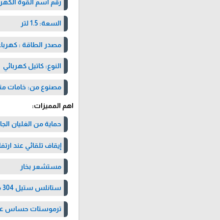
رقم اسم القوة الكهربائية : 
السعة: 1.5 لتر
مصدر الطاقة : كهرباء
النوع: كاتيل كهربائي
مصنوع من: خامات مت
اهم المميزات:
حماية من الغليان الج
إيقاف تلقائي عند ارتفا
مستشعر بخار
ستانلس ستيل 304 من الداخل
ترموستات حساس عال