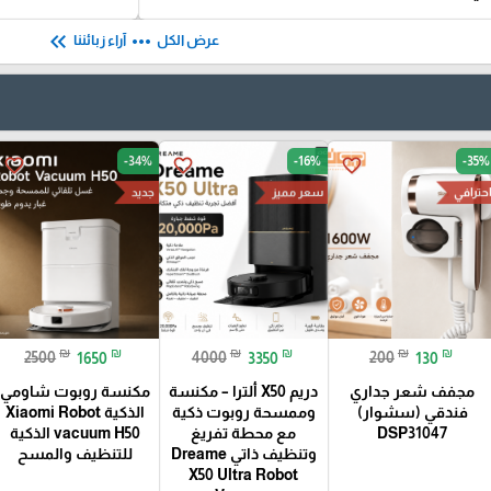
keyboard_double_arrow_left
more_horiz
عرض الكل
آراء زبائننا
-34%
-16%
-35%
favorite_border
favorite_border
favorite_border
سعر مميز
حترافي
جديد
₪
₪
₪
₪
₪
₪
2500
1650
4000
3350
200
130
مجفف شعر جداري
دريم X50 ألترا – مكنسة
مكنسة روبوت شاومي
فندقي (سشوار)
وممسحة روبوت ذكية
الذكية Xiaomi Robot
DSP31047
مع محطة تفريغ
vacuum H50 الذكية
وتنظيف ذاتي Dreame
للتنظيف والمسح
X50 Ultra Robot