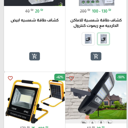
₪
₪
₪
₪
40
20
200
100 - 130
كشاف طاقة شمسية للاماكن
كشاف طاقة شمسيه ابيض
الخارجيه مع ريموت كنترول
add_shopping_cart
add_shopping_cart
-42%
-50%
favorite_border
favorite_border
₪
₪
₪
₪