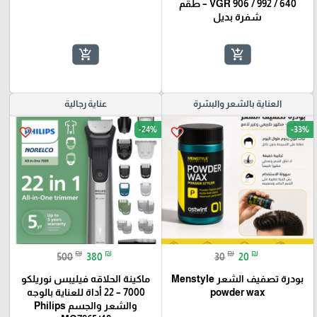
VGR 906 / 992 / 640 – طقم
شفرة بديل
add_shopping_cart
add_shopping_cart
العناية بالشعر والبشرة
عناية رجالية
-24%
-33%
favorite_border
favorite_border
₪
₪
₪
₪
500
380
30
20
بودرة تصفيف الشعر Menstyle
ماكينة الحلاقه فيليبس نوريلكو
powder wax
7000 – 22 أداة للعناية بالوجه
والشعر والجسم Philips