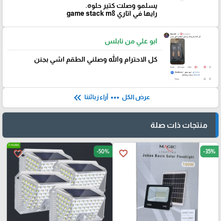
يسلمو وصلت كتير حلوه.
رايها في اتاري game stack m8
ابو علي من نابلس
كل الاحترام والله وصلني الطقم اشي بجنن
keyboard_double_arrow_left
more_horiz
عرض الكل
آراء زبائننا
منتجات ذات صلة
-50%
-35%
favorite_border
favorite_border