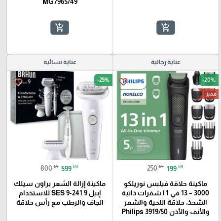
MG7965/49
add_shopping_cart
add_shopping_cart
عناية رجالية
عناية نسائية
-25%
-20%
favorite_border
favorite_border
مميز
₪
₪
₪
₪
800
599
250
199
ماكينة حلاقة فيلبس نوريلكو
ماكينة إزالة الشعر براون سيلك
3000 – 13 في 1 | شفرات ذاتية
إبيل 9 SES 9-241 للاستخدام
الشحذ، حلاقة اللحية والشعر
الجاف والرطب مع رأس حلاقة
والأنف والأذن Philips 3919/50