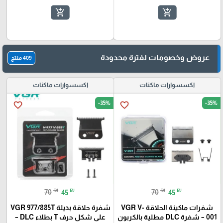
add_shopping_cart
add_shopping_cart
عروض وخصومات لفترة محدودة
409 منتج
اكسسوارات ماكنات
اكسسوارات ماكنات
-35%
-35%
favorite_border
favorite_border
₪
₪
₪
₪
70
45
70
45
شفرات ماكينة الحلاقة VGR V-
شفرة حلاقة بديلة VGR 977/885T
001 – شفرة DLC مطلية بالكربون
على شكل حرف T بطلاء DLC –