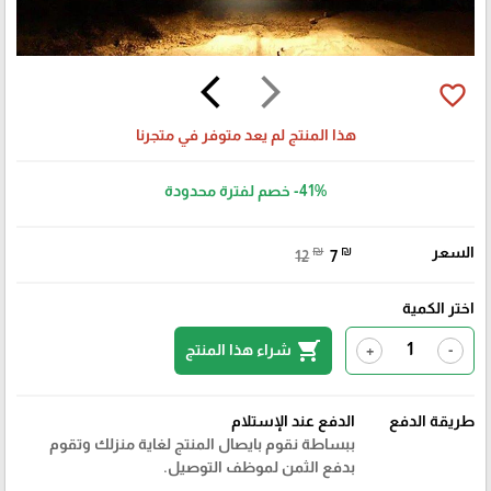
arrow_back_ios
arrow_forward_ios
favorite_border
هذا المنتج لم يعد متوفر في متجرنا
-41%
خصم لفترة محدودة
السعر
₪
₪
12
7
اختر الكمية
shopping_cart
شراء هذا المنتج
+
-
طريقة الدفع
الدفع عند الإستلام
ببساطة نقوم بايصال المنتج لغاية منزلك وتقوم
بدفع الثمن لموظف التوصيل.