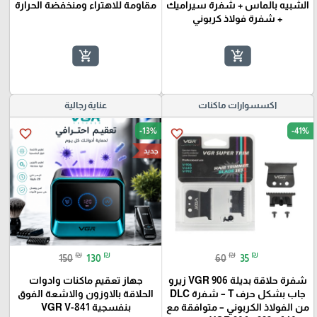
الشبيه بالماس + شفرة سيراميك
مقاومة للاهتراء ومنخفضة الحرارة
+ شفرة فولاذ كربوني
add_shopping_cart
add_shopping_cart
اكسسوارات ماكنات
عناية رجالية
-13%
-41%
favorite_border
favorite_border
جديد
₪
₪
₪
₪
150
130
60
35
شفرة حلاقة بديلة VGR 906 زيرو
جهاز تعقيم ماكنات وادوات
جاب بشكل حرف T – شفرة DLC
الحلاقة بالاوزون والاشعة الفوق
من الفولاذ الكربوني – متوافقة مع
بنفسجية VGR V-841