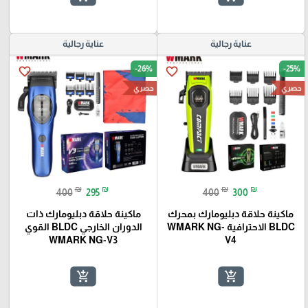
عناية رجالية
عناية رجالية
-26%
-25%
favorite_border
favorite_border
حصري
حصري
₪
₪
₪
₪
400
295
400
300
ماكينة حلاقة دبليومارك بمحرك
ماكينة حلاقة دبليومارك ذات
BLDC الاحترافية WMARK NG-
الدوران الخارجي BLDC القوي
WMARK NG-V3
V4
add_shopping_cart
add_shopping_cart