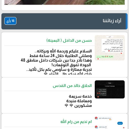
آراء زبائننا
18 رأي
حسن من الداخل ( البعينة)
‏السلام عليكم ورحمة الله وبركاته..
وصلتني الطلبية خلال 24 ساعة فقط
‏وهذا نادر جدا بين شركات داخل مناطق 48
‏ الجودة تفوق التوقعات!
تجربة ممتازة و سأوصي بكم بكل تأكيد..
‏بارك الله فيكم وإلى الأمام 🌹
الحلاق خالد من القدس
خدمة سريعة
ومعاملة منيحة
مشكورين 🌹 🌹
ام نديم من رام الله