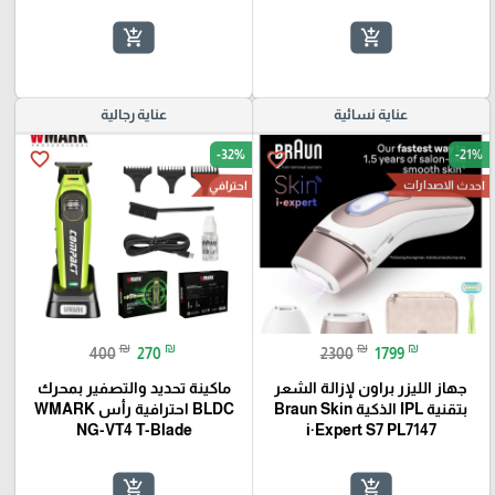
add_shopping_cart
add_shopping_cart
عناية نسائية
عناية رجالية
-32%
-21%
favorite_border
favorite_border
احدث الاصدارات
احترافي
₪
₪
₪
₪
400
270
2300
1799
جهاز الليزر براون لإزالة الشعر
ماكينة تحديد والتصفير بمحرك
بتقنية IPL الذكية Braun Skin
BLDC احترافية رأس WMARK
NG-VT4 T-Blade
i·Expert S7 PL7147
add_shopping_cart
add_shopping_cart