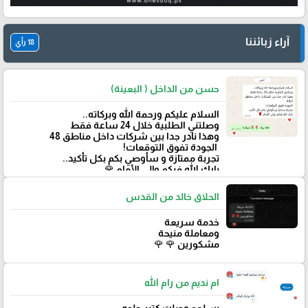
آراء زبائننا
18 رأي
حسن من الداخل ( البعينة)
‏السلام عليكم ورحمة الله وبركاته..
وصلتني الطلبية خلال 24 ساعة فقط
‏وهذا نادر جدا بين شركات داخل مناطق 48
‏ الجودة تفوق التوقعات!
تجربة ممتازة و سأوصي بكم بكل تأكيد..
‏بارك الله فيكم وإلى الأمام 🌹
الحلاق خالد من القدس
خدمة سريعة
ومعاملة منيحة
مشكورين 🌹 🌹
ام نديم من رام الله