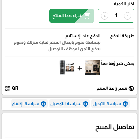
اختر الكمية
shopping_cart
شراء هذا المنتج
+
-
طريقة الدفع
الدفع عند الإستلام
ببساطة نقوم بايصال المنتج لغاية منزلك وتقوم
بدفع الثمن لموظف التوصيل.
يمكن شراؤها معاً
add
qr_code
public
نسخ رابط المنتج
QR
policy
policy
policy
سياسة التبديل
سياسة التوصيل
سياسة الإلغاء
تفاصيل المنتج