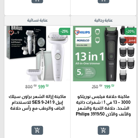
عناية رجالية
عناية نسائية
-25%
-20%
favorite_border
favorite_border
مميز
₪
₪
₪
₪
800
599
250
199
ماكينة حلاقة فيلبس نوريلكو
ماكينة إزالة الشعر براون سيلك
3000 – 13 في 1 | شفرات ذاتية
إبيل 9 SES 9-241 للاستخدام
الشحذ، حلاقة اللحية والشعر
الجاف والرطب مع رأس حلاقة
والأنف والأذن Philips 3919/50
add_shopping_cart
add_shopping_cart