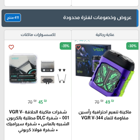
عروض وخصومات لفترة محدودة
411 منتج
عناية رجالية
اكسسوارات ماكنات
-35%
-30%
favorite_border
favorite_border
₪
₪
₪
₪
70
45
70
49
ماكينة تنعيم احترافية رأسين
شفرات ماكينة الحلاقة VGR V-
مقاومة للماء VGR V-344
001 – شفرة DLC مطلية بالكربون
الشبيه بالماس + شفرة سيراميك
+ شفرة فولاذ كربوني