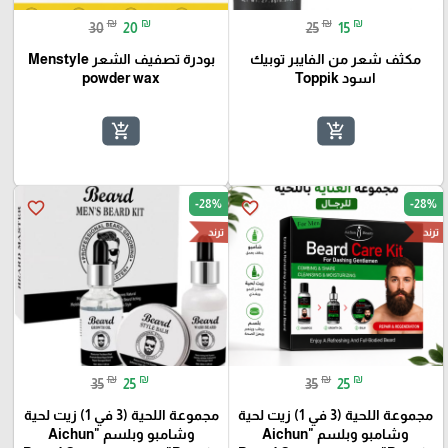
₪
₪
₪
₪
30
20
25
15
مكثف شعر من الفايبر توبيك
بودرة تصفيف الشعر Menstyle
اسود Toppik
powder wax
add_shopping_cart
add_shopping_cart
-28%
-28%
favorite_border
favorite_border
ترند
ترند
₪
₪
₪
₪
35
25
35
25
مجموعة اللحية (3 في 1) زيت لحية
مجموعة اللحية (3 في 1) زيت لحية
وشامبو وبلسم "Aichun
وشامبو وبلسم "Aichun