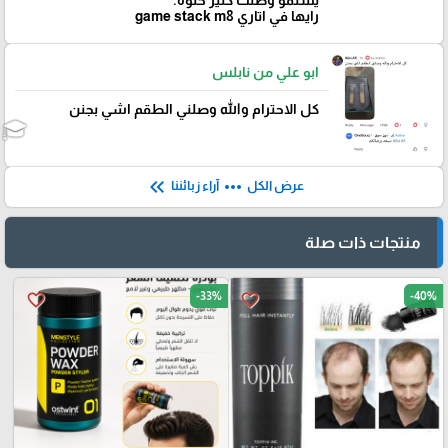
يسلمو وصلت كتير حلوه.
رايها في اتاري game stack m8
ابو علي من نابلس
كل الاحترام والله وصلني الطقم اشي بجنن
keyboard_double_arrow_left
more_horiz
عرض الكل
آراء زبائننا
منتجات ذات صلة
-33%
-40%
favorite_border
favorite_border