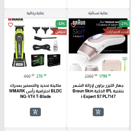
عناية نسائية
عناية رجالية
-32%
-21%
favorite_border
favorite_border
احدث الاصدارات
احترافي
₪
₪
₪
₪
400
270
2300
1799
جهاز الليزر براون لإزالة الشعر
ماكينة تحديد والتصفير بمحرك
بتقنية IPL الذكية Braun Skin
BLDC احترافية رأس WMARK
NG-VT4 T-Blade
i·Expert S7 PL7147
add_shopping_cart
add_shopping_cart