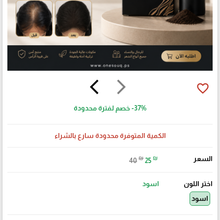
arrow_back_ios
arrow_forward_ios
favorite_border
-37%
خصم لفترة محدودة
الكمية المتوفرة محدودة سارع بالشراء
السعر
₪
₪
40
25
اختر اللون
اسود
اسود