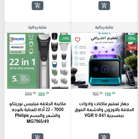
add_shopping_cart
add_shopping_cart
عناية رجالية
عناية رجالية
-24%
-13%
favorite_border
favorite_border
جديد
₪
₪
₪
₪
500
380
150
130
جهاز تعقيم ماكنات وادوات
ماكينة الحلاقه فيليبس نوريلكو
الحلاقة بالاوزون والاشعة الفوق
7000 – 22 أداة للعناية بالوجه
بنفسجية VGR V-841
والشعر والجسم Philips
MG7965/49
add_shopping_cart
add_shopping_cart