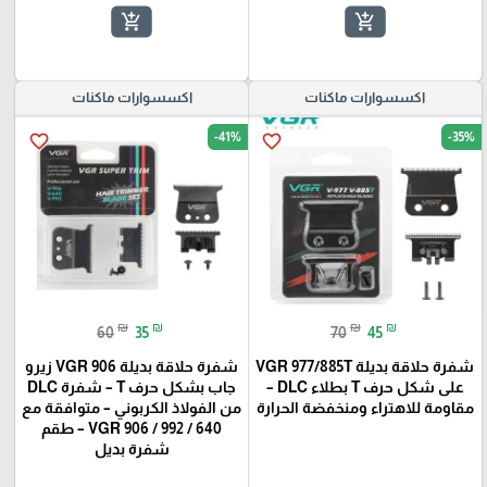
add_shopping_cart
add_shopping_cart
اكسسوارات ماكنات
اكسسوارات ماكنات
-41%
-35%
favorite_border
favorite_border
₪
₪
₪
₪
60
35
70
45
شفرة حلاقة بديلة VGR 977/885T
شفرة حلاقة بديلة VGR 906 زيرو
على شكل حرف T بطلاء DLC –
جاب بشكل حرف T – شفرة DLC
مقاومة للاهتراء ومنخفضة الحرارة
من الفولاذ الكربوني – متوافقة مع
VGR 906 / 992 / 640 – طقم
شفرة بديل