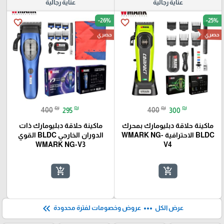
عناية رجالية
عناية رجالية
-26%
-25%
favorite_border
favorite_border
حصري
حصري
₪
₪
₪
₪
400
295
400
300
ماكينة حلاقة دبليومارك بمحرك
ماكينة حلاقة دبليومارك ذات
BLDC الاحترافية WMARK NG-
الدوران الخارجي BLDC القوي
WMARK NG-V3
V4
add_shopping_cart
add_shopping_cart
keyboard_double_arrow_left
more_horiz
عرض الكل
عروض وخصومات لفترة محدودة