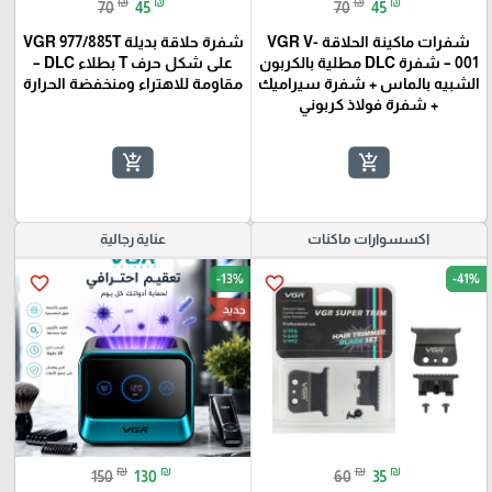
₪
₪
₪
₪
70
45
70
45
شفرات ماكينة الحلاقة VGR V-
شفرة حلاقة بديلة VGR 977/885T
001 – شفرة DLC مطلية بالكربون
على شكل حرف T بطلاء DLC –
الشبيه بالماس + شفرة سيراميك
مقاومة للاهتراء ومنخفضة الحرارة
+ شفرة فولاذ كربوني
add_shopping_cart
add_shopping_cart
اكسسوارات ماكنات
عناية رجالية
-13%
-41%
favorite_border
favorite_border
جديد
₪
₪
₪
₪
150
130
60
35