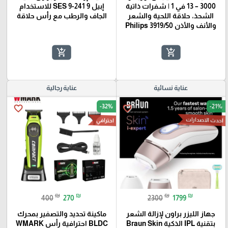
3000 – 13 في 1 | شفرات ذاتية
إبيل 9 SES 9-241 للاستخدام
الشحذ، حلاقة اللحية والشعر
الجاف والرطب مع رأس حلاقة
والأنف والأذن Philips 3919/50
add_shopping_cart
add_shopping_cart
عناية نسائية
عناية رجالية
-32%
-21%
favorite_border
favorite_border
احدث الاصدارات
احترافي
₪
₪
₪
₪
400
270
2300
1799
جهاز الليزر براون لإزالة الشعر
ماكينة تحديد والتصفير بمحرك
بتقنية IPL الذكية Braun Skin
BLDC احترافية رأس WMARK