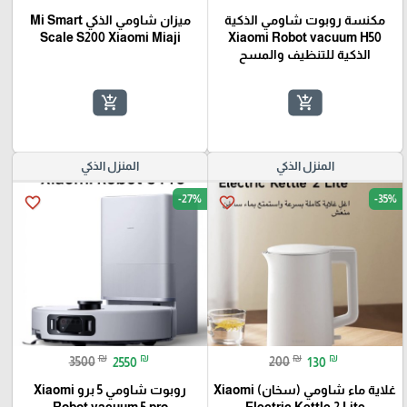
مكنسة روبوت شاومي الذكية
ميزان شاومي الذكي Mi Smart
Scale S200 Xiaomi Miaji
Xiaomi Robot vacuum H50
الذكية للتنظيف والمسح
add_shopping_cart
add_shopping_cart
المنزل الذكي
المنزل الذكي
-27%
-35%
favorite_border
favorite_border
₪
₪
₪
₪
3500
2550
200
130
غلاية ماء شاومي (سخان) Xiaomi
روبوت شاومي 5 برو Xiaomi