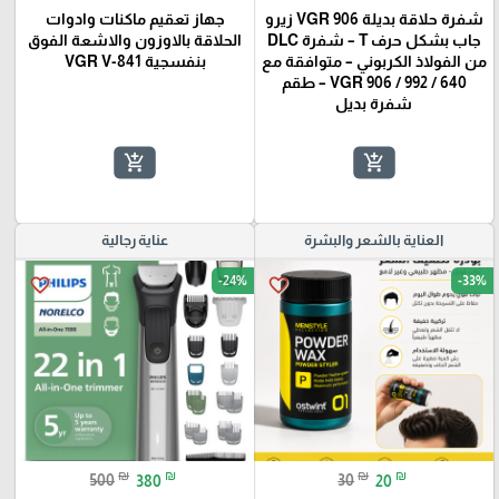
شفرة حلاقة بديلة VGR 906 زيرو
جهاز تعقيم ماكنات وادوات
جاب بشكل حرف T – شفرة DLC
الحلاقة بالاوزون والاشعة الفوق
من الفولاذ الكربوني – متوافقة مع
بنفسجية VGR V-841
VGR 906 / 992 / 640 – طقم
شفرة بديل
add_shopping_cart
add_shopping_cart
العناية بالشعر والبشرة
عناية رجالية
-24%
-33%
favorite_border
favorite_border
₪
₪
₪
₪
500
380
30
20