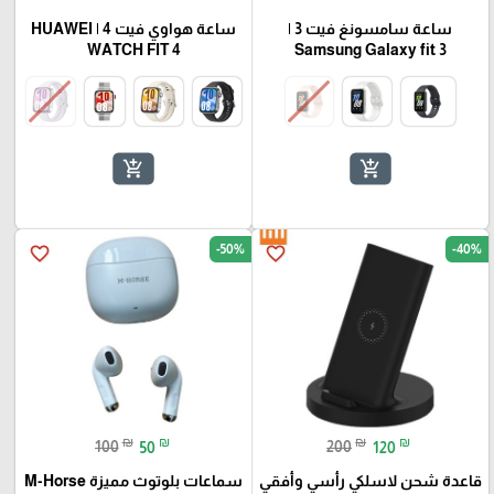
ساعة سامسونغ فيت 3 |
ساعة هواوي فيت 4 | HUAWEI
WATCH FIT 4
Samsung Galaxy fit 3
add_shopping_cart
add_shopping_cart
-50%
-40%
favorite_border
favorite_border
₪
₪
₪
₪
100
50
200
120
قاعدة شحن لاسلكي رأسي وأفقي
سماعات بلوتوث مميزة M-Horse