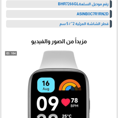
رقم موديل السلعة‎BHR7266GL
ASIN‎B0C7R1RN2D
قطر الشاشة المرئية 2" / 5 سم
مزيداً من الصور والفيديو