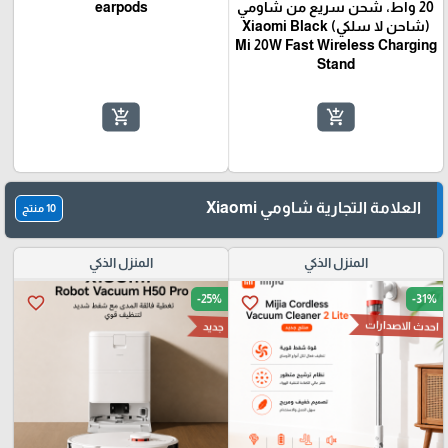
20 واط، شحن سريع من شاومي
earpods
(شاحن لا سلكي) Xiaomi Black
Mi 20W Fast Wireless Charging
Stand
add_shopping_cart
add_shopping_cart
العلامة التجارية شاومي Xiaomi
10 منتج
🎓
المنزل الذكي
المنزل الذكي
-25%
-31%
favorite_border
favorite_border
احدث الاصدارات
جديد