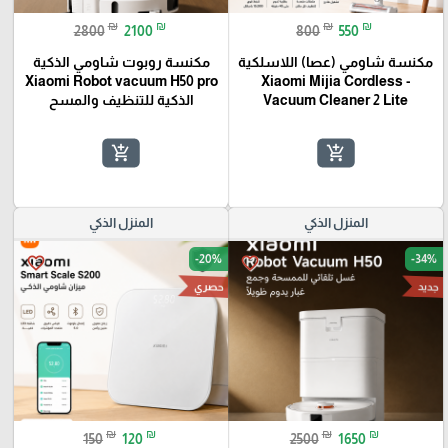
₪
₪
₪
₪
2800
2100
800
550
مكنسة شاومي (عصا) اللاسلكية
مكنسة روبوت شاومي الذكية
Xiaomi Robot vacuum H50 pro
- Xiaomi Mijia Cordless
Vacuum Cleaner 2 Lite
الذكية للتنظيف والمسح
add_shopping_cart
add_shopping_cart
المنزل الذكي
المنزل الذكي
-20%
-34%
favorite_border
favorite_border
جديد
حصري
₪
₪
₪
₪
150
120
2500
1650