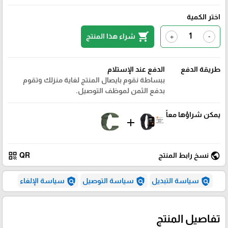
اختر الكمية
shopping_cart
شراء هذا المنتج
+
-
طريقة الدفع
الدفع عند الإستلام
ببساطة نقوم بايصال المنتج لغاية منزلك وتقوم
بدفع الثمن لموظف التوصيل.
يمكن شراؤها معاً
add
qr_code
public
نسخ رابط المنتج
QR
policy
policy
policy
سياسة التبديل
سياسة التوصيل
سياسة الإلغاء
تفاصيل المنتج