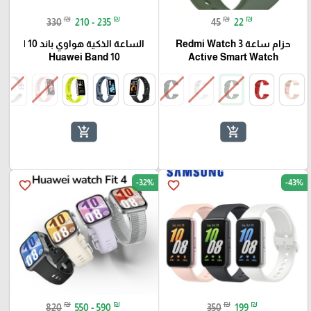
₪
₪
₪
₪
330
210 - 235
45
22
حزام ساعة Redmi Watch 3
الساعة الذكية هواوي باند 10 |
Huawei Band 10
Active Smart Watch
add_shopping_cart
add_shopping_cart
-32%
-43%
favorite_border
favorite_border
₪
₪
₪
₪
820
550 - 590
350
199