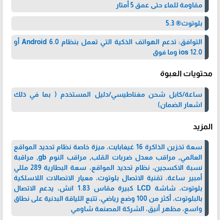
مقاومة للماء حتى عمق 5 أمتار
بلوتوث® 5.3
التوافق: تدعم الهواتف الذكية التي تعمل بنظام Android 6.0 أو
ios 12.0 وما فوق
محتويات العبوة
ساعة/كابل شحن مغناطيسي/دليل المستخدم ( بما في ذلك
اشعار الضمان)
المزيد
سعة تخزين الذاكرة 16 غيغابايت، ميزة خاصة نظام تحديد المواقع
العالمي, مراقب معدل ضربات القلب, مراقب النوم gb, مراقبة
نسبة الاكسجين، نظام تحديد المواقع، سعة البطارية 289 مللي
أمبير ساعة، تقنية الاتصال بلوتوث، معيار الاتصالات اللاسلكية
بلوتوث، شاشة LCD كبيرة مقاس 1.83 انش، يدعم الاتصال
بالبلوتوث، أكثر من 100 وضع رياضي، تتبع اللياقة البدنية على نطاق
واسع، مظهر أنيق، الشركة المصنعة ‎شاومي