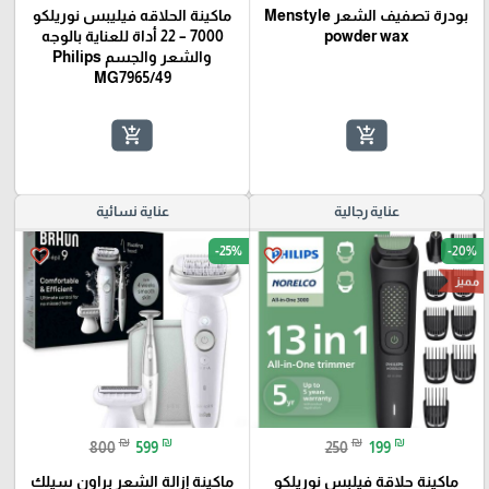
بودرة تصفيف الشعر Menstyle
ماكينة الحلاقه فيليبس نوريلكو
powder wax
7000 – 22 أداة للعناية بالوجه
والشعر والجسم Philips
MG7965/49
add_shopping_cart
add_shopping_cart
عناية رجالية
عناية نسائية
-25%
-20%
favorite_border
favorite_border
مميز
₪
₪
₪
₪
800
599
250
199
ماكينة حلاقة فيلبس نوريلكو
ماكينة إزالة الشعر براون سيلك