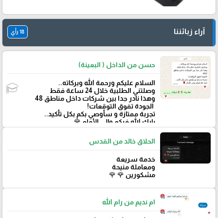
آراء زبائننا
18 رأي
حسن من الداخل ( البعينة)
‏السلام عليكم ورحمة الله وبركاته..
وصلتني الطلبية خلال 24 ساعة فقط
‏وهذا نادر جدا بين شركات داخل مناطق 48
‏ الجودة تفوق التوقعات!
تجربة ممتازة و سأوصي بكم بكل تأكيد..
‏بارك الله فيكم وإلى الأمام 🌹
الحلاق خالد من القدس
خدمة سريعة
ومعاملة منيحة
مشكورين 🌹 🌹
ام نديم من رام الله