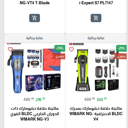
NG-VT4 T-Blade
i·Expert S7 PL7147
add_shopping_cart
add_shopping_cart
عناية رجالية
عناية رجالية
-26%
-25%
favorite_border
favorite_border
حصري
حصري
₪
₪
₪
₪
400
295
400
300
ماكينة حلاقة دبليومارك بمحرك
ماكينة حلاقة دبليومارك ذات
BLDC الاحترافية WMARK NG-
الدوران الخارجي BLDC القوي
WMARK NG-V3
V4