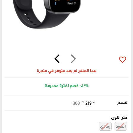
arrow_back_ios
arrow_forward_ios
favorite_border
هذا المنتج لم يعد متوفر في متجرنا
-27%
خصم لفترة محدودة
السعر
₪
₪
300
219
اختر اللون
اسود
رمادي