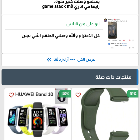
يسلمو وصلت كتير حلوه.
رايها في اتاري game stack m8
ابو علي من نابلس
كل الاحترام والله وصلني الطقم اشي بجنن
keyboard_double_arrow_left
more_horiz
عرض الكل
آراء زبائننا
منتجات ذات صلة
-30%
-51%
favorite_border
favorite_border