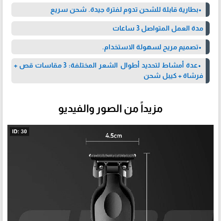
•بطارية قابلة للشحن تدوم لفترة جيدة. شحن سريع
مدة العمل المتواصل 3 ساعات
•تصميم مريح لسهولة الاستخدام.
•عدة أمشاط لتحديد أطوال الشعر المختلفة: 3 مقاسات قص +
فرشاة + كيبل شحن
مزيداً من الصور والفيديو