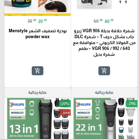
₪
₪
₪
₪
30
20
60
40
شفرة حلاقة بديلة VGR 906 زيرو
بودرة تصفيف الشعر Menstyle
جاب بشكل حرف T – شفرة DLC
powder wax
من الفولاذ الكربوني – متوافقة مع
VGR 906 / 992 / 640 – طقم
شفرة بديل
add_shopping_cart
add_shopping_cart
عناية رجالية
عناية رجالية
-20%
-24%
favorite_border
favorite_border
مميز