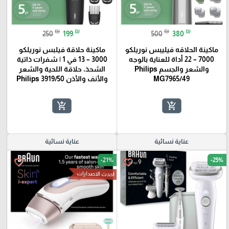
₪
₪
₪
₪
250
199
500
380
ماكينة الحلاقه فيليبس نوريلكو
ماكينة حلاقة فيلبس نوريلكو
7000 – 22 أداة للعناية بالوجه
3000 – 13 في 1 | شفرات ذاتية
والشعر والجسم Philips
الشحذ، حلاقة اللحية والشعر
MG7965/49
والأنف والأذن Philips 3919/50
add_shopping_cart
add_shopping_cart
عناية نسائية
عناية نسائية
-21%
-25%
favorite_border
favorite_border
احدث الاصدارات