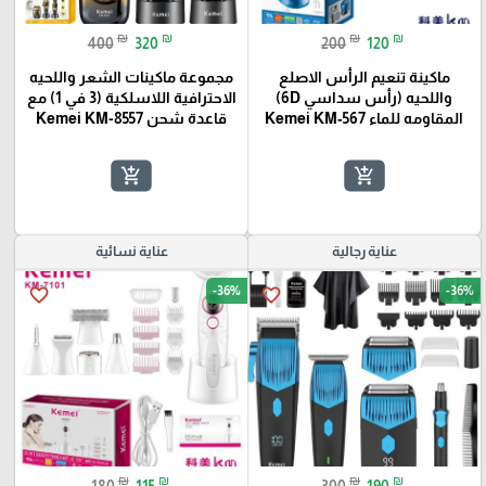
₪
₪
₪
₪
400
320
200
120
ماكينة تنعيم الرأس الاصلع
مجموعة ماكينات الشعر واللحيه
واللحيه (رأس سداسي 6D)
الاحترافية اللاسلكية (3 في 1) مع
المقاومه للماء Kemei KM‑567
قاعدة شحن Kemei KM-8557
add_shopping_cart
add_shopping_cart
عناية رجالية
عناية نسائية
-36%
-36%
favorite_border
favorite_border
₪
₪
₪
₪
180
115
300
190