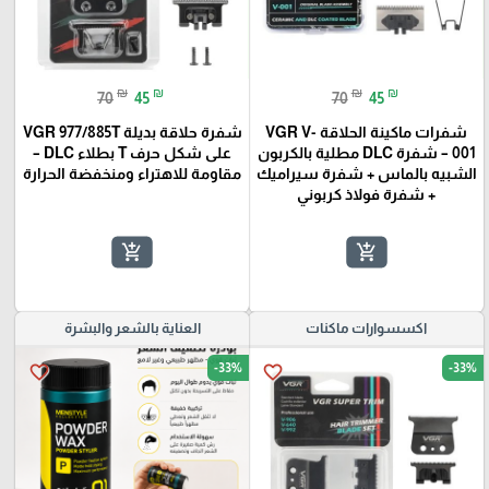
₪
₪
₪
₪
70
45
70
45
شفرات ماكينة الحلاقة VGR V-
شفرة حلاقة بديلة VGR 977/885T
001 – شفرة DLC مطلية بالكربون
على شكل حرف T بطلاء DLC –
الشبيه بالماس + شفرة سيراميك
مقاومة للاهتراء ومنخفضة الحرارة
+ شفرة فولاذ كربوني
add_shopping_cart
add_shopping_cart
اكسسوارات ماكنات
العناية بالشعر والبشرة
-33%
-33%
favorite_border
favorite_border