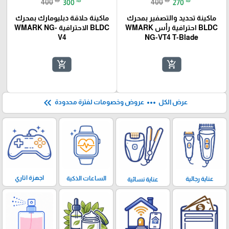
400
300
400
270
ماكينة تحديد والتصفير بمحرك
ماكينة حلاقة دبليومارك بمحرك
BLDC احترافية رأس WMARK
BLDC الاحترافية WMARK NG-
V4
NG-VT4 T-Blade
add_shopping_cart
add_shopping_cart
keyboard_double_arrow_left
more_horiz
عرض الكل
عروض وخصومات لفترة محدودة
اجهزة اتاري
الساعات الذكية
عناية رجالية
عناية نسائية