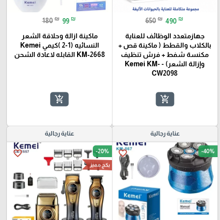
₪
₪
₪
₪
180
99
650
490
جهازمتعدد الوظائف للعناية
ماكينة ازالة وحلاقة الشعر
بالكلاب والقطط ( ماكينة قص +
النسائيه (1-2 )كيمي Kemei
مكنسة شفط + فرش تنظيف
KM‑2668 القابله لاعادة الشحن
وإزالة الشعر) - Kemei KM-
CW2098
add_shopping_cart
add_shopping_cart
عناية رجالية
عناية رجالية
-20%
-40%
favorite_border
favorite_border
بكج مميز