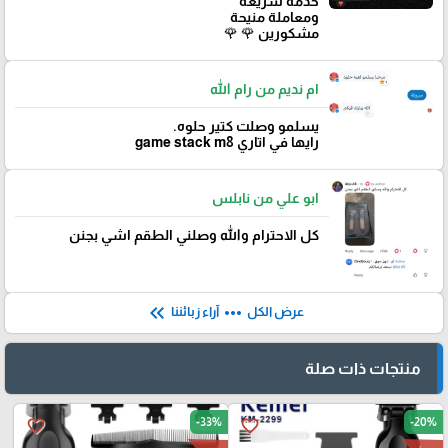
خدمة سريعة
ومعاملة منيحة
مشكورين 🌹 🌹
ام نديم من رام الله
يسلمو وصلت كتير حلوه.
رايها في اتاري game stack m8
ابو علي من نابلس
كل الاحترام والله وصلني الطقم اشي بجنن
keyboard_double_arrow_left
more_horiz
عرض الكل
آراء زبائننا
منتجات ذات صلة
-33%
-20%
favorite_border
favorite_border