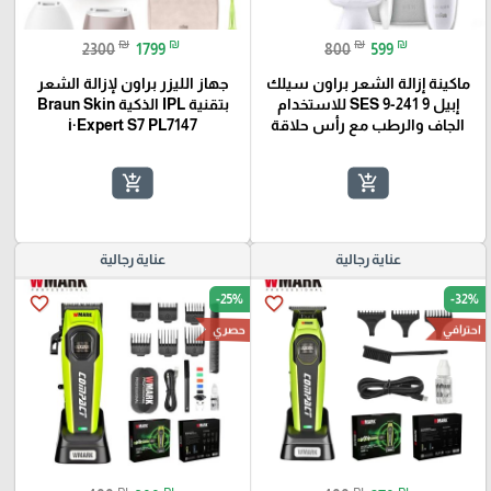
₪
₪
₪
₪
2300
1799
800
599
ماكينة إزالة الشعر براون سيلك
جهاز الليزر براون لإزالة الشعر
إبيل 9 SES 9-241 للاستخدام
بتقنية IPL الذكية Braun Skin
الجاف والرطب مع رأس حلاقة
i·Expert S7 PL7147
add_shopping_cart
add_shopping_cart
عناية رجالية
عناية رجالية
-25%
-32%
favorite_border
favorite_border
احترافي
حصري
₪
₪
₪
₪