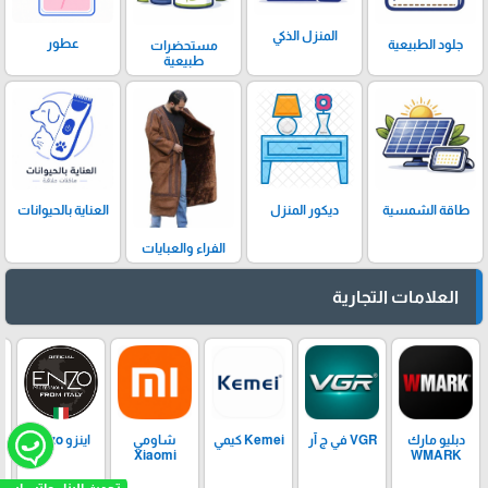
المنزل الذكي
عطور
جلود الطبيعية
مستحضرات
طبيعية
ديكور المنزل
العناية بالحيوانات
طاقة الشمسية
الفراء والعبايات
العلامات التجارية
دبليو مارك
VGR في ج آر
Kemei كيمي
شاومي
اينزو Enzo
Xiaomi
WMARK