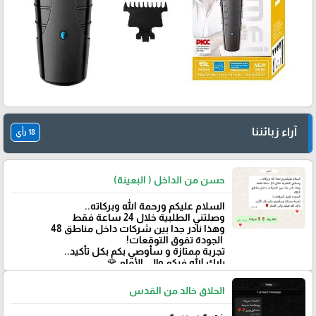
آراء زبائننا
18 رأي
حسن من الداخل ( البعينة)
‏السلام عليكم ورحمة الله وبركاته..
وصلتني الطلبية خلال 24 ساعة فقط
‏وهذا نادر جدا بين شركات داخل مناطق 48
‏ الجودة تفوق التوقعات!
تجربة ممتازة و سأوصي بكم بكل تأكيد..
‏بارك الله فيكم وإلى الأمام 🌹
الحلاق خالد من القدس