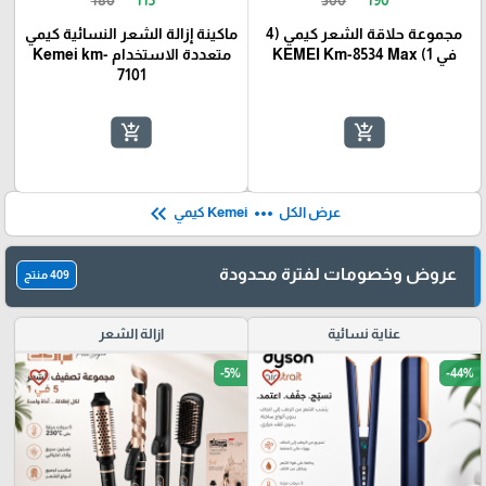
مجموعة حلاقة الشعر كيمي (4
ماكينة إزالة الشعر النسائية كيمي
في 1) KEMEI Km-8534 Max
متعددة الاستخدام Kemei km-
7101
add_shopping_cart
add_shopping_cart
keyboard_double_arrow_left
more_horiz
عرض الكل
Kemei كيمي
عروض وخصومات لفترة محدودة
409 منتج
عناية نسائية
ازالة الشعر
-5%
-44%
favorite_border
favorite_border