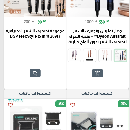
₪
₪
₪
₪
200
190
1000
550
جهاز تمليس وتجفيف الشعر
مجموعة تصفيف الشعر الاحترافية
Dyson Airstrait™ – تقنية الهواء
20913 (DSP FlexStyle (5 in 1
لتصفيف الشعر بدون ألواح حرارية
add_shopping_cart
add_shopping_cart
اكسسوارات ماكنات
اكسسوارات ماكنات
-35%
-35%
favorite_border
favorite_border