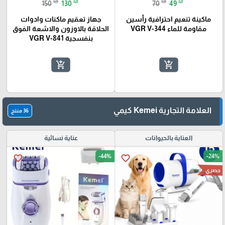
₪
₪
₪
₪
150
130
70
49
ماكينة تنعيم احترافية رأسين
جهاز تعقيم ماكنات وادوات
مقاومة للماء VGR V-344
الحلاقة بالاوزون والاشعة الفوق
بنفسجية VGR V-841
add_shopping_cart
add_shopping_cart
العلامة التجارية Kemei كيمي
36 منتج
العناية بالحيوانات
عناية نسائية
-44%
-24%
favorite_border
favorite_border
حصري