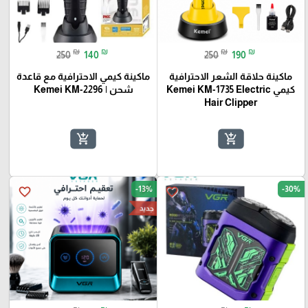
₪
₪
₪
₪
250
140
250
190
ماكينة حلاقة الشعر الاحترافية
ماكينة كيمي الاحترافية مع قاعدة
كيمي Kemei KM-1735 Electric
شحن | Kemei KM-2296
Hair Clipper
add_shopping_cart
add_shopping_cart
-13%
-30%
favorite_border
favorite_border
جديد