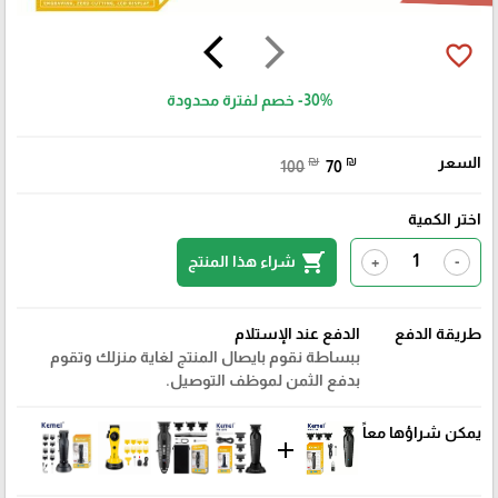
arrow_back_ios
arrow_forward_ios
favorite_border
-30%
خصم لفترة محدودة
السعر
₪
₪
100
70
اختر الكمية
shopping_cart
شراء هذا المنتج
+
-
طريقة الدفع
الدفع عند الإستلام
ببساطة نقوم بايصال المنتج لغاية منزلك وتقوم
بدفع الثمن لموظف التوصيل.
يمكن شراؤها معاً
add