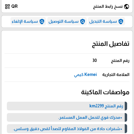
qr_code
public
نسخ رابط المنتج
QR
policy
policy
policy
سياسة التبديل
سياسة التوصيل
سياسة الإلغاء
تفاصيل المنتج
رقم المنتج
30
العلامة التجارية
Kemei كيمي
مواصفات الماكينة
رقم المنتج km2299
•محرك قوي لتحمل العمل المستمر.
•شفرات حادة من الفولاذ المقاوم للصدأ لقص دقيق وسلس.