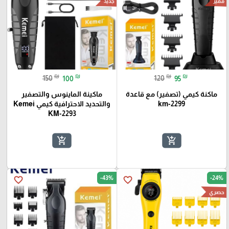
مميز
جديد
₪
₪
₪
₪
150
100
120
95
ماكنة كيمي (تصفير) مع قاعدة
ماكينة الماينوس والتصفير
km-2299
والتحديد الاحترافية كيمي Kemei
KM-2293
add_shopping_cart
add_shopping_cart
-43%
-24%
favorite_border
favorite_border
حصري