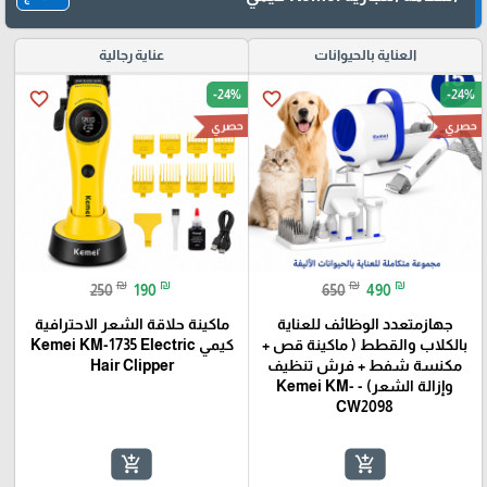
العناية بالحيوانات
عناية رجالية
-24%
-24%
favorite_border
favorite_border
حصري
حصري
₪
₪
₪
₪
250
190
650
490
جهازمتعدد الوظائف للعناية
ماكينة حلاقة الشعر الاحترافية
بالكلاب والقطط ( ماكينة قص +
كيمي Kemei KM-1735 Electric
مكنسة شفط + فرش تنظيف
Hair Clipper
وإزالة الشعر) - Kemei KM-
CW2098
add_shopping_cart
add_shopping_cart