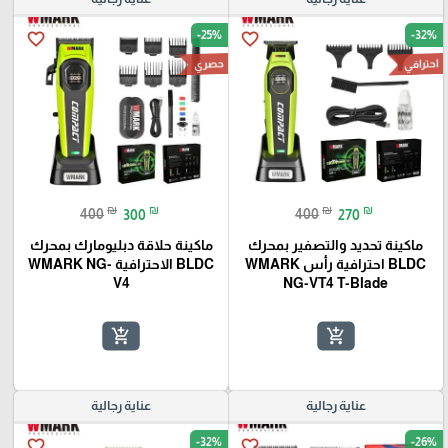
-25%
-32%
favorite_border
favorite_border
احترافي
حصري
₪
₪
₪
₪
400
300
400
270
ماكينة تحديد والتصفير بمحرك
ماكينة حلاقة دبليومارك بمحرك
BLDC احترافية رأس WMARK
BLDC الاحترافية WMARK NG-
V4
NG-VT4 T-Blade
add_shopping_cart
add_shopping_cart
عناية رجالية
عناية رجالية
-32%
-26%
favorite_border
favorite_border