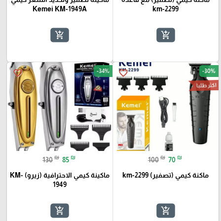
Kemei KM-1949A
km-2299
add_shopping_cart
add_shopping_cart
-34%
-30%
favorite_border
favorite_border
اكثر طلبا
₪
₪
₪
₪
130
85
100
70
ماكنة كيمي (تصفير) km-2299
ماكينة كيمي الاحترافية (زيرو) KM-
1949
add_shopping_cart
add_shopping_cart