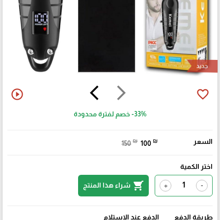
جديد
arrow_back_ios
arrow_forward_ios
play_circle_outline
favorite_border
-33%
خصم لفترة محدودة
السعر
₪
₪
150
100
اختر الكمية
shopping_cart
شراء هذا المنتج
+
-
طريقة الدفع
الدفع عند الإستلام