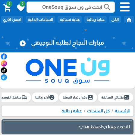
0
0
search
shopping_cart
favorite
home
الكل
عناية رجالية
عناية نسائية
الساعات الذكية
اجهزة اتاري
Select Language
▼
مبارك النجاح لطلبة التوجيهي
play_circle
commute
emoji_emotions
account_box
ballot
طلباتي السابقة
دخول تجار الجملة
آراء زبائننا
مناطق التوصيل
الرئيسية
كل المنتجات
عناية رجالية
للتحدث معنا 👈اضغط هنا👉