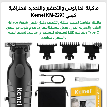
ماكينة الماينوس والتصفير والتحديد الاحترافية
كيمي Kemei KM-2293
ماكينة احترافية تمنحك حلاقة وتشذيب دقيق بفضل شفرة T-Blade
الحادة والمحرك القوي. تعمل لاسلكيًا ببطارية تدوم طويلًا مع شحن
Type-C وشاشة LED لسهولة الاستخدام، مناسبة لتحديد اللحية
والشعر باحترافية.
1 / 6