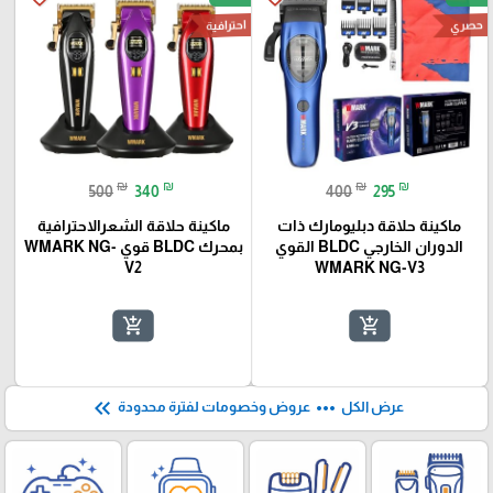
احترافية
حصري
🎓
₪
₪
₪
₪
500
340
400
295
ماكينة حلاقة دبليومارك ذات
ماكينة حلاقة الشعرالاحترافية
الدوران الخارجي BLDC القوي
بمحرك BLDC قوي WMARK NG-
V2
WMARK NG-V3
add_shopping_cart
add_shopping_cart
keyboard_double_arrow_left
more_horiz
عرض الكل
عروض وخصومات لفترة محدودة