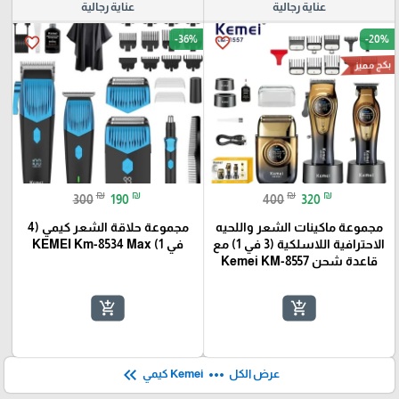
عناية رجالية
عناية رجالية
-36%
-20%
favorite_border
favorite_border
بكج مميز
₪
₪
₪
₪
300
190
400
320
مجموعة ماكينات الشعر واللحيه
مجموعة حلاقة الشعر كيمي (4
الاحترافية اللاسلكية (3 في 1) مع
في 1) KEMEI Km-8534 Max
قاعدة شحن Kemei KM-8557
add_shopping_cart
add_shopping_cart
keyboard_double_arrow_left
more_horiz
عرض الكل
Kemei كيمي