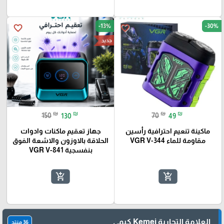
-13%
-30%
favorite_border
favorite_border
جديد
₪
₪
₪
₪
150
130
70
49
ماكينة تنعيم احترافية رأسين
جهاز تعقيم ماكنات وادوات
مقاومة للماء VGR V-344
الحلاقة بالاوزون والاشعة الفوق
بنفسجية VGR V-841
add_shopping_cart
add_shopping_cart
العلامة التجارية Kemei كيمي
36 منتج