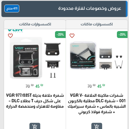
عروض وخصومات لفترة محدودة
411 منتج
اكسسوارات ماكنات
اكسسوارات ماكنات
-35%
-35%
favorite_border
favorite_border
₪
₪
₪
₪
70
45
70
45
شفرات ماكينة الحلاقة VGR V-
شفرة حلاقة بديلة VGR 977/885T
001 – شفرة DLC مطلية بالكربون
على شكل حرف T بطلاء DLC –
الشبيه بالماس + شفرة سيراميك
مقاومة للاهتراء ومنخفضة الحرارة
+ شفرة فولاذ كربوني
add_shopping_cart
add_shopping_cart