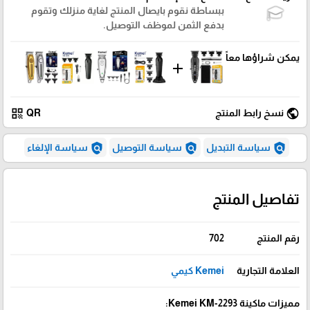
ببساطة نقوم بايصال المنتج لغاية منزلك وتقوم
بدفع الثمن لموظف التوصيل.
يمكن شراؤها معاً
add
qr_code
public
نسخ رابط المنتج
QR
policy
policy
policy
سياسة التبديل
سياسة التوصيل
سياسة الإلغاء
تفاصيل المنتج
رقم المنتج
702
العلامة التجارية
Kemei كيمي
مميزات ماكينة Kemei KM-2293: