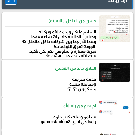
آراء زبائننا
18 رأي
حسن من الداخل ( البعينة)
‏السلام عليكم ورحمة الله وبركاته..
وصلتني الطلبية خلال 24 ساعة فقط
‏وهذا نادر جدا بين شركات داخل مناطق 48
‏ الجودة تفوق التوقعات!
تجربة ممتازة و سأوصي بكم بكل تأكيد..
‏بارك الله فيكم وإلى الأمام 🌹
الحلاق خالد من القدس
خدمة سريعة
ومعاملة منيحة
مشكورين 🌹 🌹
ام نديم من رام الله
يسلمو وصلت كتير حلوه.
رايها في اتاري game stack m8