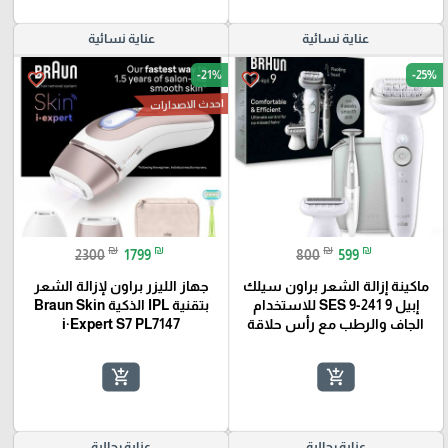
عناية نسائية
عناية نسائية
-21%
-25%
favorite_border
favorite_border
احدث الاصدارات
₪
₪
₪
₪
2300
1799
800
599
ماكينة إزالة الشعر براون سيلك
جهاز الليزر براون لإزالة الشعر
إبيل 9 SES 9-241 للاستخدام
بتقنية IPL الذكية Braun Skin
الجاف والرطب مع رأس حلاقة
i·Expert S7 PL7147
add_shopping_cart
add_shopping_cart
عناية رجالية
عناية رجالية