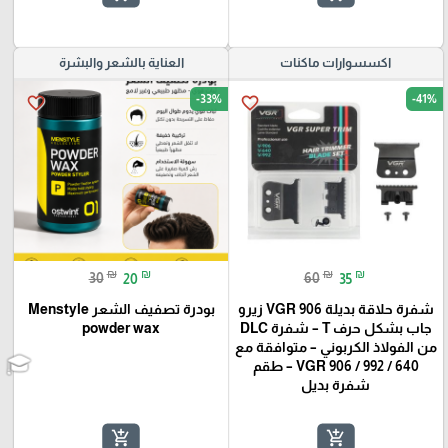
اكسسوارات ماكنات
العناية بالشعر والبشرة
-33%
-41%
favorite_border
favorite_border
₪
₪
₪
₪
30
20
60
35
شفرة حلاقة بديلة VGR 906 زيرو
بودرة تصفيف الشعر Menstyle
جاب بشكل حرف T – شفرة DLC
powder wax
من الفولاذ الكربوني – متوافقة مع
VGR 906 / 992 / 640 – طقم
شفرة بديل
add_shopping_cart
add_shopping_cart