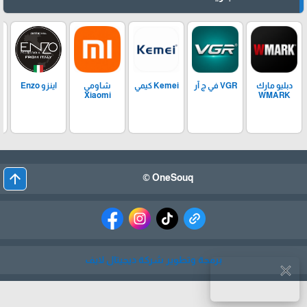
دبليو مارك
VGR في ج آر
Kemei كيمي
شاومي
اينزو Enzo
Xiaomi
WMARK
arrow_upward
OneSouq ©
برمجة وتطوير شركة ديجيتال لايف
close