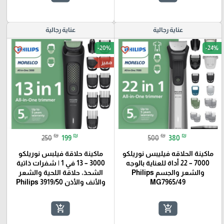
عناية رجالية
عناية رجالية
-20%
-24%
favorite_border
favorite_border
مميز
₪
₪
₪
₪
250
199
500
380
ماكينة الحلاقه فيليبس نوريلكو
ماكينة حلاقة فيلبس نوريلكو
7000 – 22 أداة للعناية بالوجه
3000 – 13 في 1 | شفرات ذاتية
والشعر والجسم Philips
الشحذ، حلاقة اللحية والشعر
MG7965/49
والأنف والأذن Philips 3919/50
add_shopping_cart
add_shopping_cart