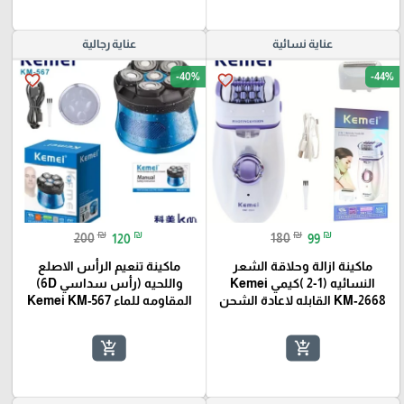
عناية نسائية
عناية رجالية
-40%
-44%
favorite_border
favorite_border
₪
₪
₪
₪
200
120
180
99
ماكينة ازالة وحلاقة الشعر
ماكينة تنعيم الرأس الاصلع
النسائيه (1-2 )كيمي Kemei
واللحيه (رأس سداسي 6D)
KM‑2668 القابله لاعادة الشحن
المقاومه للماء Kemei KM‑567
add_shopping_cart
add_shopping_cart