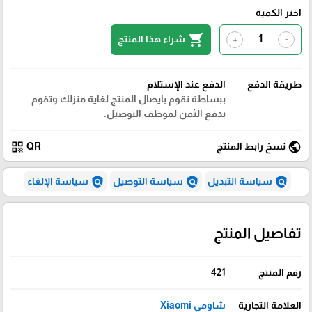
اختر الكمية
shopping_cart
شراء هذا المنتج
+
-
طريقة الدفع
الدفع عند الإستلام
ببساطة نقوم بايصال المنتج لغاية منزلك وتقوم
بدفع الثمن لموظف التوصيل.
qr_code
public
نسخ رابط المنتج
QR
policy
policy
policy
سياسة التبديل
سياسة التوصيل
سياسة الإلغاء
تفاصيل المنتج
رقم المنتج
421
العلامة التجارية
شاومي Xiaomi