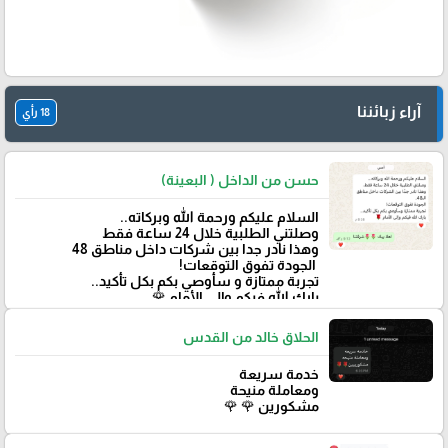
آراء زبائننا
18 رأي
حسن من الداخل ( البعينة)
‏السلام عليكم ورحمة الله وبركاته..
وصلتني الطلبية خلال 24 ساعة فقط
‏وهذا نادر جدا بين شركات داخل مناطق 48
‏ الجودة تفوق التوقعات!
تجربة ممتازة و سأوصي بكم بكل تأكيد..
‏بارك الله فيكم وإلى الأمام 🌹
الحلاق خالد من القدس
خدمة سريعة
ومعاملة منيحة
مشكورين 🌹 🌹