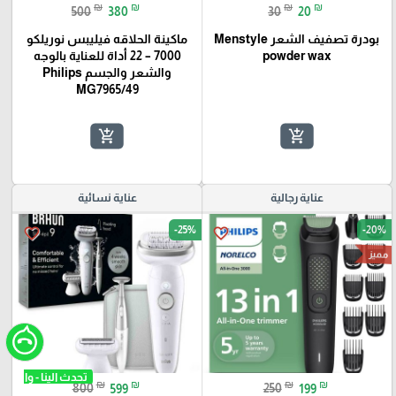
₪
₪
₪
₪
500
380
30
20
بودرة تصفيف الشعر Menstyle
ماكينة الحلاقه فيليبس نوريلكو
powder wax
7000 – 22 أداة للعناية بالوجه
والشعر والجسم Philips
MG7965/49
add_shopping_cart
add_shopping_cart
عناية رجالية
عناية نسائية
-25%
-20%
favorite_border
favorite_border
مميز
₪
₪
₪
₪
800
599
250
199