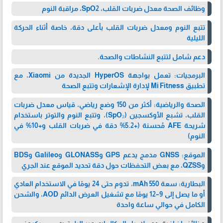
وظائف الصحة معدل ضربات القلب، SpO2، مراقبة النوم
تتبع النوم ومعدل ضربات القلب بأعلى دقة، خاصة أثناء الحركة
الليلية
دعم شامل لتتبع النشاطات والصحة.
البرمجيات: تعمل بواجهة HyperOS الجديدة من Xiaomi، مع
تطبيق Mi Fitness لإدارة الإشعارات وتتبع الصحة
الصحة والرياضية: أكثر من 150 وضع رياضي، قياس معدل ضربات
القلب، تشبع الأوكسجين (SpO₂)، وتتبع النوم والتوتر باستخدام
شريحة AFE مُحسنة (+5.2% دقة في ضربات القلب و+10% في
النوم)
الموقع: GNSS مدمج يدعم GPS وGLONASS وGalileo وBDS
وQZSS، مع بعض التحفظات حول دقة تحديد الموقع عند الجري
البطارية: سعة 550 mAh، تدوم حتى 24 يومًا في الاستخدام العادي
أو ما يصل إلى 9–12 يومًا مع تشغيل العرض الدائم AOD، والشحن
الكامل في حوالي ساعة واحدة