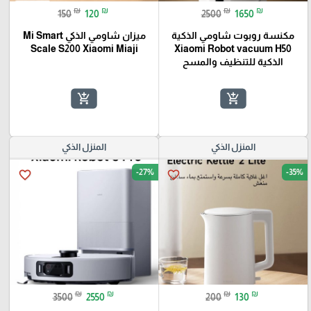
₪
₪
₪
₪
150
120
2500
1650
مكنسة روبوت شاومي الذكية
ميزان شاومي الذكي Mi Smart
Scale S200 Xiaomi Miaji
Xiaomi Robot vacuum H50
الذكية للتنظيف والمسح
add_shopping_cart
add_shopping_cart
المنزل الذكي
المنزل الذكي
-27%
-35%
favorite_border
favorite_border
₪
₪
₪
₪
3500
2550
200
130