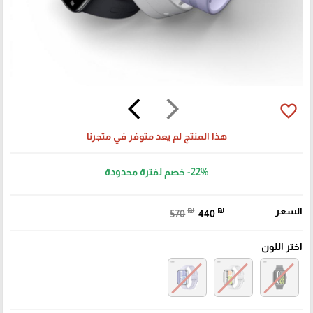
arrow_back_ios
arrow_forward_ios
favorite_border
هذا المنتج لم يعد متوفر في متجرنا
-22%
خصم لفترة محدودة
السعر
₪
₪
570
440
🎓
اختر اللون