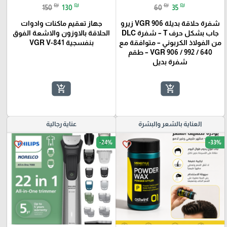
₪
₪
₪
₪
150
130
60
35
شفرة حلاقة بديلة VGR 906 زيرو
جهاز تعقيم ماكنات وادوات
جاب بشكل حرف T – شفرة DLC
الحلاقة بالاوزون والاشعة الفوق
من الفولاذ الكربوني – متوافقة مع
بنفسجية VGR V-841
VGR 906 / 992 / 640 – طقم
شفرة بديل
add_shopping_cart
add_shopping_cart
العناية بالشعر والبشرة
عناية رجالية
-24%
-33%
favorite_border
favorite_border