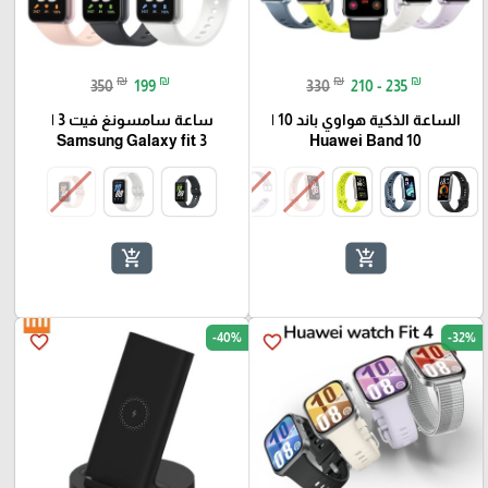
₪
₪
₪
₪
350
199
330
210 - 235
الساعة الذكية هواوي باند 10 |
ساعة سامسونغ فيت 3 |
Samsung Galaxy fit 3
Huawei Band 10
🎓
add_shopping_cart
add_shopping_cart
-40%
-32%
favorite_border
favorite_border