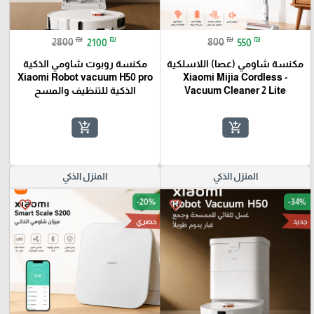
₪
₪
₪
₪
2800
2100
800
550
مكنسة شاومي (عصا) اللاسلكية
مكنسة روبوت شاومي الذكية
Xiaomi Robot vacuum H50 pro
- Xiaomi Mijia Cordless
Vacuum Cleaner 2 Lite
الذكية للتنظيف والمسح
add_shopping_cart
add_shopping_cart
المنزل الذكي
المنزل الذكي
-20%
-34%
favorite_border
favorite_border
جديد
حصري