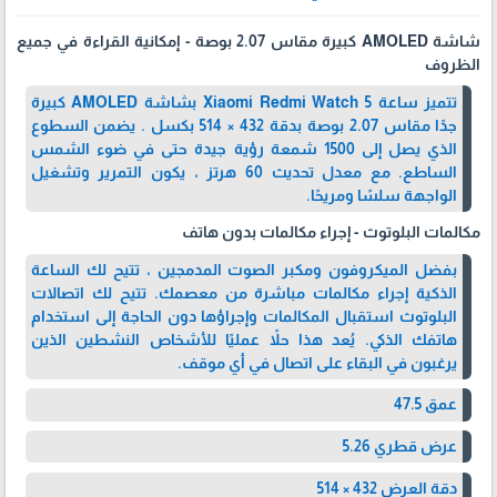
شاشة AMOLED كبيرة مقاس 2.07 بوصة - إمكانية القراءة في جميع
الظروف
تتميز ساعة Xiaomi Redmi Watch 5 بشاشة AMOLED كبيرة
جدًا مقاس 2.07 بوصة بدقة 432 × 514 بكسل . يضمن السطوع
الذي يصل إلى 1500 شمعة رؤية جيدة حتى في ضوء الشمس
الساطع. مع معدل تحديث 60 هرتز ، يكون التمرير وتشغيل
الواجهة سلسًا ومريحًا.
مكالمات البلوتوث - إجراء مكالمات بدون هاتف
بفضل الميكروفون ومكبر الصوت المدمجين ، تتيح لك الساعة
الذكية إجراء مكالمات مباشرة من معصمك. تتيح لك اتصالات
البلوتوث استقبال المكالمات وإجراؤها دون الحاجة إلى استخدام
هاتفك الذكي. يُعد هذا حلاً عمليًا للأشخاص النشطين الذين
يرغبون في البقاء على اتصال في أي موقف.
عمق 47.5
عرض قطري 5.26
دقة العرض 432 × 514