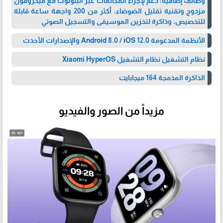
وظائف إضافية: دعم لإجراء المكالمات عبر البلوتوث مع ميكروفون
مزدوج وتقنية تقليل الضوضاء، أكثر من 200 واجهة ساعة قابلة
للتخصيص، وذاكرة لتخزين الموسيقى والتسجيل الصوتي
الأنظمة المدعومة Android 8.0 / iOS 12.0 والإصدارات الأحدث
نظام التشغيل نظام التشغيل Xiaomi HyperOS
الذاكرة المدمجة 164 ميجابايت
مزيداً من الصور والفيديو