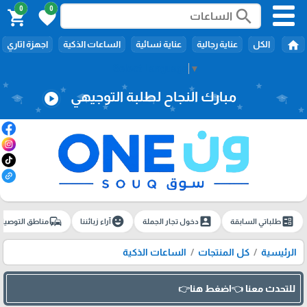
0
0
search
shopping_cart
favorite
home
الكل
عناية رجالية
عناية نسائية
الساعات الذكية
اجهزة اتاري
Select Language
▼
مبارك النجاح لطلبة التوجيهي
play_circle
commute
emoji_emotions
account_box
ballot
طلباتي السابقة
دخول تجار الجملة
آراء زبائننا
مناطق التوصيل
الرئيسية
كل المنتجات
الساعات الذكية
للتحدث معنا 👈اضغط هنا👉