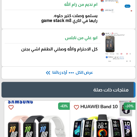
ام نديم من رام الله
يسلمو وصلت كتير حلوه.
رايها في اتاري game stack m8
ابو علي من نابلس
كل الاحترام والله وصلني الطقم اشي بجنن
keyboard_double_arrow_left
more_horiz
عرض الكل
آراء زبائننا
منتجات ذات صلة
-43%
-30%
favorite_border
favorite_border