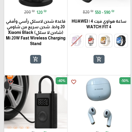
₪
₪
₪
₪
200
120
820
550 - 590
ساعة هواوي فيت 4 | HUAWEI
قاعدة شحن لاسلكي رأسي وأفقي
WATCH FIT 4
20 واط، شحن سريع من شاومي
(شاحن لا سلكي) Xiaomi Black
Mi 20W Fast Wireless Charging
Stand
add_shopping_cart
add_shopping_cart
-40%
-50%
favorite_border
favorite_border