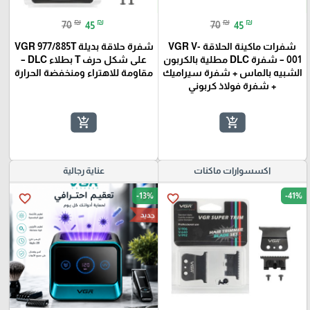
₪
₪
₪
₪
70
45
70
45
شفرات ماكينة الحلاقة VGR V-
شفرة حلاقة بديلة VGR 977/885T
001 – شفرة DLC مطلية بالكربون
على شكل حرف T بطلاء DLC –
الشبيه بالماس + شفرة سيراميك
مقاومة للاهتراء ومنخفضة الحرارة
+ شفرة فولاذ كربوني
add_shopping_cart
add_shopping_cart
اكسسوارات ماكنات
عناية رجالية
-13%
-41%
favorite_border
favorite_border
جديد