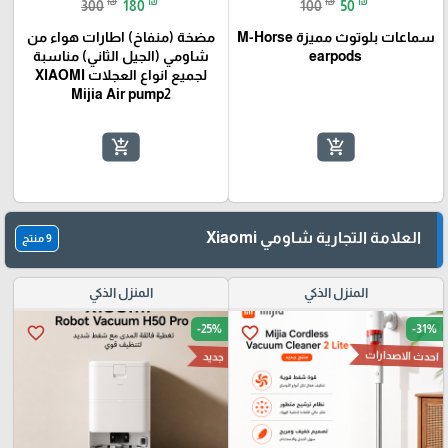
₪
₪
₪
₪
300
180
100
50
سماعات بلوتوث مميزة M-Horse
مضخة (منفاخ) اطارات هواء من
earpods
شاومي (الجيل الثاني) مناسبة
لجميع انواع العجلات XIAOMI
Mijia Air pump2
add_shopping_cart
add_shopping_cart
العلامة التجارية شاومي Xiaomi
9 منتج
المنزل الذكي
المنزل الذكي
-25%
-31%
favorite_border
favorite_border
احدث الاصدارات
جديد