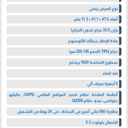
نوع العرض رقمي
أبعاد 47.5 × 41.1 × 11.3 ملم.
وزن 33.5 جرام (بدون الحزام)
مادة الإطار سبائك الألومنيوم
حزام TPU (الحجم 135-205 مم)
سطوع الشاشة 1500 برشام
ضد للماء
5 أجهزة صراف آلي
أنظمة الملاحة :نظام تحديد المواقع العالمي (GPS)، جاليليو،
جلوناس، بيدو، نظام QZSS
بطارية 550 مللي أمبير في الساعة، حتى 24 يومًا من التشغيل
الاتصال بلوتوث 5.3