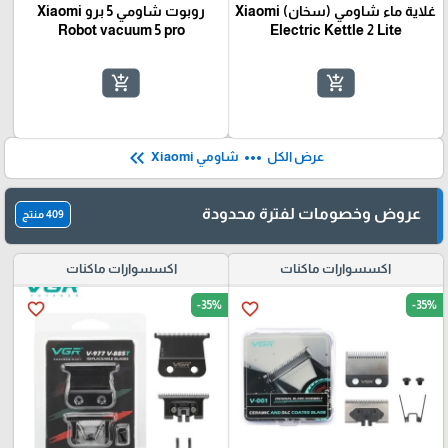
غلاية ماء شاومي (سخان) Xiaomi
روبوت شاومي 5 برو Xiaomi
Robot vacuum 5 pro
Electric Kettle 2 Lite
add_shopping_cart
add_shopping_cart
keyboard_double_arrow_left
more_horiz
عرض الكل
شاومي Xiaomi
عروض وخصومات لفترة محدودة
409 منتج
اكسسوارات ماكنات
اكسسوارات ماكنات
-35%
-35%
favorite_border
favorite_border